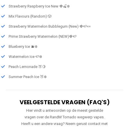
Strawberry Raspberry Ice New 🍓🍒❄️
Mix Flavours (Random) 🎲
Strawberry Watermelon Bubblegum (New) 🍓🍉🍬
Prime Strawberry Watermelon (NEW)🍓🍉
Blueberry Ice 🫐❄️
Watermelon Ice 🍉❄️
Peach Lemonade 🍑🍋
Summer Peach Ice 🍑❄️
VEELGESTELDE VRAGEN (FAQ'S)
Hier vindt u antwoorden op de meest gestelde
vragen over de RandM Tornado wegwerp vapes.
Heeft u een andere vraag? Neem gerust contact met