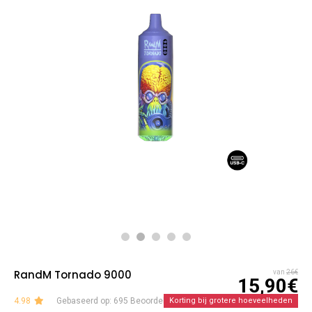
RandM Tornado 9000
van
26€
15,90€
4.98
Gebaseerd op: 695 Beoordelingen
Korting bij grotere hoeveelheden