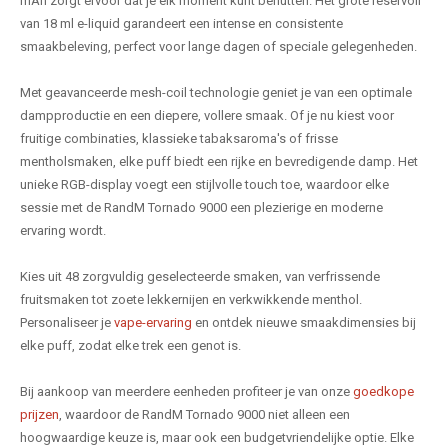
mAh zorgt ervoor dat je elk moment kunt benutten. Het grote reservoir
van 18 ml e-liquid garandeert een intense en consistente
smaakbeleving, perfect voor lange dagen of speciale gelegenheden.
Met geavanceerde mesh-coil technologie geniet je van een optimale
dampproductie en een diepere, vollere smaak. Of je nu kiest voor
fruitige combinaties, klassieke tabaksaroma's of frisse
mentholsmaken, elke puff biedt een rijke en bevredigende damp. Het
unieke RGB-display voegt een stijlvolle touch toe, waardoor elke
sessie met de RandM Tornado 9000 een plezierige en moderne
ervaring wordt.
Kies uit 48 zorgvuldig geselecteerde smaken, van verfrissende
fruitsmaken tot zoete lekkernijen en verkwikkende menthol.
Personaliseer je
vape-ervaring
en ontdek nieuwe smaakdimensies bij
elke puff, zodat elke trek een genot is.
Bij aankoop van meerdere eenheden profiteer je van onze
goedkope
prijzen
, waardoor de RandM Tornado 9000 niet alleen een
hoogwaardige keuze is, maar ook een budgetvriendelijke optie. Elke