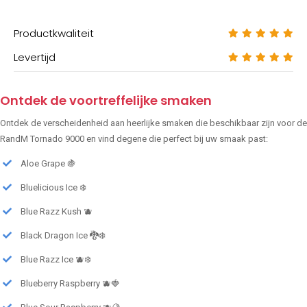
Productkwaliteit
Levertijd
Ontdek de voortreffelijke smaken
Ontdek de verscheidenheid aan heerlijke smaken die beschikbaar zijn voor de
RandM Tornado 9000 en vind degene die perfect bij uw smaak past:
Aloe Grape 🍇
Bluelicious Ice ❄️
Blue Razz Kush 🫐
Black Dragon Ice 🐉❄️
Blue Razz Ice 🫐❄️
Blueberry Raspberry 🫐🍓