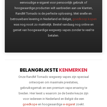
eenvoudige e-sigaret voor persoonlijk gebruik of
hoogwaardige producten wilt aanbieden aan uw klanten,
RandM Tornado is de perfecte oplossing. Met snelle en
betrouwbare levering in Nederland en België,
goedkoop kopen
was nog nooit zo makkelijk. Bestel vandaag nog online en
geniet van hoogwaardige wegwerp vapes zonder te veel te
betalen.
BELANGRIJKSTE
KENMERKEN
Onze RandM Tornado wegwerp vapes zijn speciaal
ontworpen om maximale prestaties,
gebruiksgemak en een premium vape-ervaring te
bieden. Hier leest u waarom ze de beste keuze zijn
voor iedereen in Nederland en België die een
goedkope
en hoogwaardige
e-sigaret
zoekt.