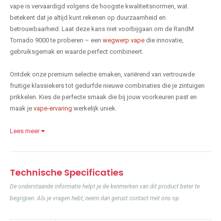
vape is vervaardigd volgens de hoogste kwaliteitsnormen, wat
betekent dat je altijd kunt rekenen op duurzaamheid en
betrouwbaarheid. Laat deze kans niet voorbijgaan om de RandM
Tornado 9000 te proberen – een
wegwerp vape
die innovatie,
gebruiksgemak en waarde perfect combineert.
Ontdek onze premium selectie smaken, variërend van vertrouwde
fruitige klassiekers tot gedurfde nieuwe combinaties die je zintuigen
prikkelen. Kies de perfecte smaak die bij jouw voorkeuren past en
maak je
vape-ervaring
werkelijk uniek.
Lees meer
Technische Specificaties
De onderstaande informatie helpt je de kenmerken van dit product beter te
begrijpen. Als je vragen hebt, neem dan gerust contact met ons op.