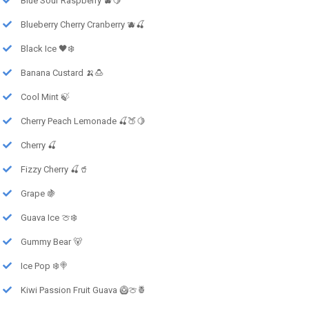
Blue Sour Raspberry 🫐🍋
Blueberry Cherry Cranberry 🫐🍒
Black Ice 🖤❄️
Banana Custard 🍌🍮
Cool Mint 🍃
Cherry Peach Lemonade 🍒🍑🍋
Cherry 🍒
Fizzy Cherry 🍒🥤
Grape 🍇
Guava Ice 🍈❄️
Gummy Bear 🐻
Ice Pop ❄️🍭
Kiwi Passion Fruit Guava 🥝🍈🍍