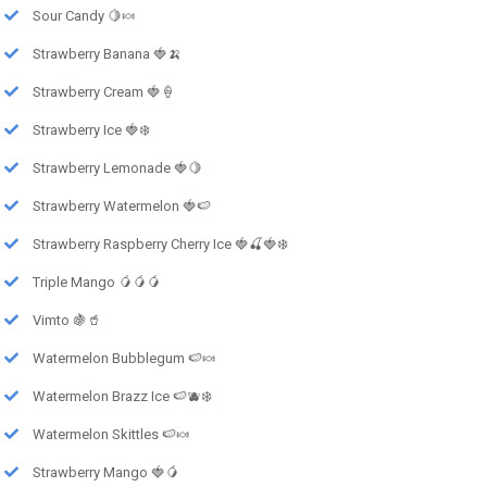
Sour Candy 🍋🍬
Strawberry Banana 🍓🍌
Strawberry Cream 🍓🍦
Strawberry Ice 🍓❄️
Strawberry Lemonade 🍓🍋
Strawberry Watermelon 🍓🍉
Strawberry Raspberry Cherry Ice 🍓🍒🍓❄️
Triple Mango 🥭🥭🥭
Vimto 🍇🥤
Watermelon Bubblegum 🍉🍬
Watermelon Brazz Ice 🍉🫐❄️
Watermelon Skittles 🍉🍬
Strawberry Mango 🍓🥭