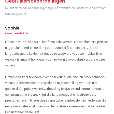
Gebruikersbeoordelingen
De onderstaande beoordelingen zijn van geverifieerde klanten die dit product
hebben gekocht.
Sophie
Geverifieerde klant
De RandM Tornado 9000 heeft mij echt verrast. De smaken zijn perfect
uitgebalanceerd en de dampproductie blijft consistent, zelfs na
langdurig gebruik. Het feit dat deze wegwerp vape zo makkelijk in
gebruik is, maakt het ideaal voor zowel nieuwe gebruikers als ervaren
vapers.
Ik was ook zeer tevreden over de levering, die snel en probleemloos
verliep. Alles was netjes verpakt en mijn bestelling werd op tijd
geleverd. De prijs-kwaliteitverhouding is uitstekend, vooral omdat je
een premium e-sigaret krijgt die lang meegaat en betrouwbare
prestaties levert. Ik zou deze vape zeker aanbevelen aan iedereen die
een combinatie zoekt van kwaliteit, gebruiksgemak en betaalbaarheid.
Een uitstekende keuze!