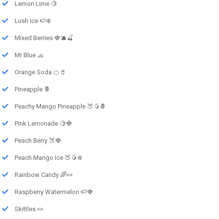
Lemon Lime 🍋
Lush Ice 🍉❄️
Mixed Berries 🍓🫐🍒
Mr Blue 🧢
Orange Soda 🍊🥤
Pineapple 🍍
Peachy Mango Pineapple 🍑🥭🍍
Pink Lemonade 🍋🍓
Peach Berry 🍑🍓
Peach Mango Ice 🍑🥭❄️
Rainbow Candy 🌈🍬
Raspberry Watermelon 🍉🍓
Skittles 🍬