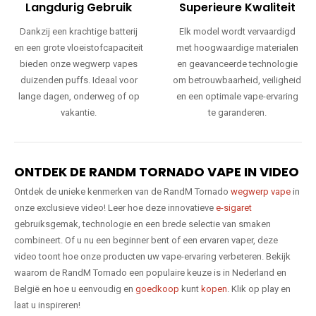
Langdurig Gebruik
Superieure Kwaliteit
Dankzij een krachtige batterij
Elk model wordt vervaardigd
en een grote vloeistofcapaciteit
met hoogwaardige materialen
bieden onze wegwerp vapes
en geavanceerde technologie
duizenden puffs. Ideaal voor
om betrouwbaarheid, veiligheid
lange dagen, onderweg of op
en een optimale vape-ervaring
vakantie.
te garanderen.
ONTDEK DE RANDM TORNADO VAPE IN VIDEO
Ontdek de unieke kenmerken van de RandM Tornado
wegwerp vape
in
onze exclusieve video! Leer hoe deze innovatieve
e-sigaret
gebruiksgemak, technologie en een brede selectie van smaken
combineert. Of u nu een beginner bent of een ervaren vaper, deze
video toont hoe onze producten uw vape-ervaring verbeteren. Bekijk
waarom de RandM Tornado een populaire keuze is in Nederland en
België en hoe u eenvoudig en
goedkoop
kunt
kopen
. Klik op play en
laat u inspireren!