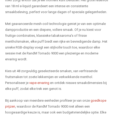
mAh zorgt ervoor dat je elk moment kunt benutten. Het grote reservoir
van 18 ml e-liquid garandeert een intense en consistente
smaakbeleving, perfect voor lange dagen of speciale gelegenheden.
Met geavanceerde mesh-coil technologie geniet je van een optimale
dampproductie en een diepere, vollere smaak. Of je nu kiest voor
fruitige combinaties, klassieke tabaksaroma's of frisse
mentholsmaken, elke puff biedt een rijke en bevredigende damp. Het
unieke RGB-display voegt een stijlvolle touch toe, waardoor elke
sessie met de RandM Tornado 9000 een plezierige en moderne
ervaring wordt.
Kies uit 48 zorgvuldig geselecteerde smaken, van verfrissende
fruitsmaken tot zoete lekkernijen en verkwikkende menthol.
Personaliseer je
vape-ervaring
en ontdek nieuwe smaakdimensies bij
elke puff, zodat elke trek een genot is.
Bij aankoop van meerdere eenheden profiteer je van onze
goedkope
prijzen
, waardoor de RandM Tornado 9000 niet alleen een
hoogwaardige keuze is, maar ook een budgetvriendelijke optie. Elke