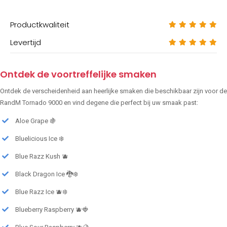
Productkwaliteit
Levertijd
Ontdek de voortreffelijke smaken
Ontdek de verscheidenheid aan heerlijke smaken die beschikbaar zijn voor de
RandM Tornado 9000 en vind degene die perfect bij uw smaak past:
Aloe Grape 🍇
Bluelicious Ice ❄️
Blue Razz Kush 🫐
Black Dragon Ice 🐉❄️
Blue Razz Ice 🫐❄️
Blueberry Raspberry 🫐🍓