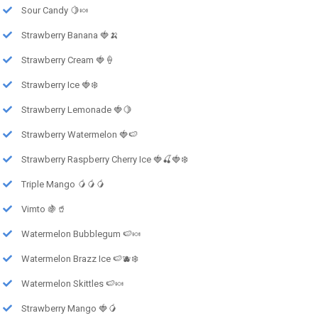
Sour Candy 🍋🍬
Strawberry Banana 🍓🍌
Strawberry Cream 🍓🍦
Strawberry Ice 🍓❄️
Strawberry Lemonade 🍓🍋
Strawberry Watermelon 🍓🍉
Strawberry Raspberry Cherry Ice 🍓🍒🍓❄️
Triple Mango 🥭🥭🥭
Vimto 🍇🥤
Watermelon Bubblegum 🍉🍬
Watermelon Brazz Ice 🍉🫐❄️
Watermelon Skittles 🍉🍬
Strawberry Mango 🍓🥭