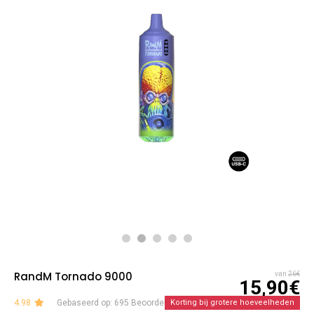
RandM Tornado 9000
van
26€
15,90€
4.98
Gebaseerd op: 695 Beoordelingen
Korting bij grotere hoeveelheden