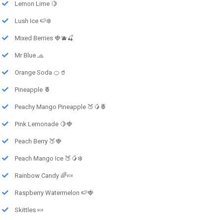
Lemon Lime 🍋
Lush Ice 🍉❄️
Mixed Berries 🍓🫐🍒
Mr Blue 🧢
Orange Soda 🍊🥤
Pineapple 🍍
Peachy Mango Pineapple 🍑🥭🍍
Pink Lemonade 🍋🍓
Peach Berry 🍑🍓
Peach Mango Ice 🍑🥭❄️
Rainbow Candy 🌈🍬
Raspberry Watermelon 🍉🍓
Skittles 🍬