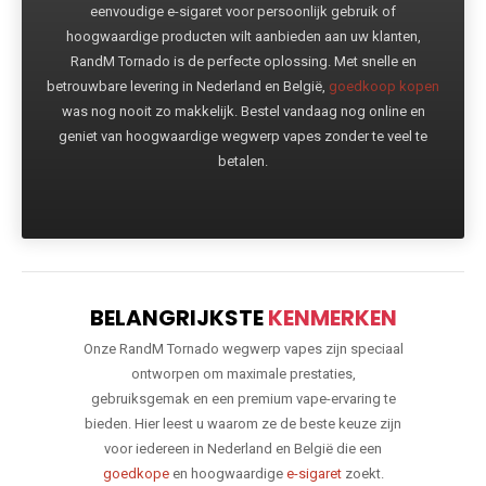
eenvoudige e-sigaret voor persoonlijk gebruik of
hoogwaardige producten wilt aanbieden aan uw klanten,
RandM Tornado is de perfecte oplossing. Met snelle en
betrouwbare levering in Nederland en België,
goedkoop kopen
was nog nooit zo makkelijk. Bestel vandaag nog online en
geniet van hoogwaardige wegwerp vapes zonder te veel te
betalen.
BELANGRIJKSTE
KENMERKEN
Onze RandM Tornado wegwerp vapes zijn speciaal
ontworpen om maximale prestaties,
gebruiksgemak en een premium vape-ervaring te
bieden. Hier leest u waarom ze de beste keuze zijn
voor iedereen in Nederland en België die een
goedkope
en hoogwaardige
e-sigaret
zoekt.