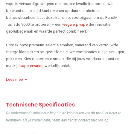
vape is vervaardigd volgens de hoogste kwaliteitsnormen, wat
betekent dat je altijd kunt rekenen op duurzaamheid en
betrouwbaarheid. Laat deze kans niet voorbijgaan om de RandM
Tornado 9000 te proberen – een
wegwerp vape
die innovatie,
gebruiksgemak en waarde perfect combineert.
Ontdek onze premium selectie smaken, variërend van vertrouwde
fruitige klassiekers tot gedurfde nieuwe combinaties die je zintuigen
prikkelen. Kies de perfecte smaak die bij jouw voorkeuren past en
maak je
vape-ervaring
werkelijk uniek.
Lees meer
Technische Specificaties
De onderstaande informatie helpt je de kenmerken van dit product beter te
begrijpen. Als je vragen hebt, neem dan gerust contact met ons op.