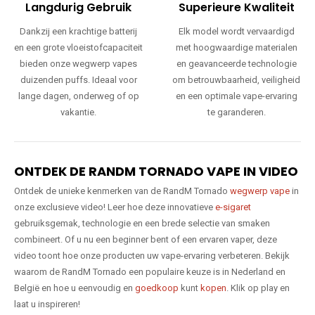
Langdurig Gebruik
Superieure Kwaliteit
Dankzij een krachtige batterij
Elk model wordt vervaardigd
en een grote vloeistofcapaciteit
met hoogwaardige materialen
bieden onze wegwerp vapes
en geavanceerde technologie
duizenden puffs. Ideaal voor
om betrouwbaarheid, veiligheid
lange dagen, onderweg of op
en een optimale vape-ervaring
vakantie.
te garanderen.
ONTDEK DE RANDM TORNADO VAPE IN VIDEO
Ontdek de unieke kenmerken van de RandM Tornado
wegwerp vape
in
onze exclusieve video! Leer hoe deze innovatieve
e-sigaret
gebruiksgemak, technologie en een brede selectie van smaken
combineert. Of u nu een beginner bent of een ervaren vaper, deze
video toont hoe onze producten uw vape-ervaring verbeteren. Bekijk
waarom de RandM Tornado een populaire keuze is in Nederland en
België en hoe u eenvoudig en
goedkoop
kunt
kopen
. Klik op play en
laat u inspireren!