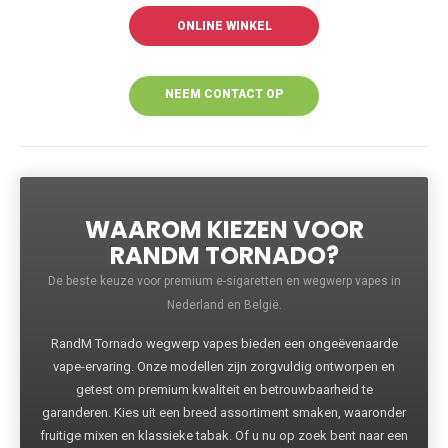
ONLINE WINKEL
NEEM CONTACT OP
VOOR MEER
INFORMATIE
WAAROM KIEZEN VOOR
RANDM TORNADO?
De beste keuze voor premium e-sigaretten en wegwerp vapes in
Nederland en België.
RandM Tornado wegwerp vapes bieden een ongeëvenaarde
vape-ervaring. Onze modellen zijn zorgvuldig ontworpen en
getest om premium kwaliteit en betrouwbaarheid te
garanderen. Kies uit een breed assortiment smaken, waaronder
fruitige mixen en klassieke tabak. Of u nu op zoek bent naar een