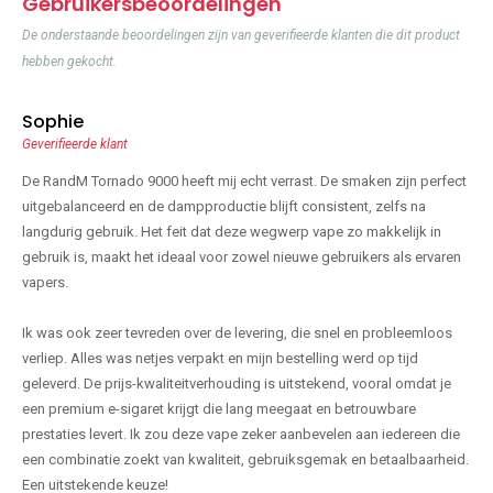
Gebruikersbeoordelingen
De onderstaande beoordelingen zijn van geverifieerde klanten die dit product
hebben gekocht.
Sophie
Geverifieerde klant
De RandM Tornado 9000 heeft mij echt verrast. De smaken zijn perfect
uitgebalanceerd en de dampproductie blijft consistent, zelfs na
langdurig gebruik. Het feit dat deze wegwerp vape zo makkelijk in
gebruik is, maakt het ideaal voor zowel nieuwe gebruikers als ervaren
vapers.
Ik was ook zeer tevreden over de levering, die snel en probleemloos
verliep. Alles was netjes verpakt en mijn bestelling werd op tijd
geleverd. De prijs-kwaliteitverhouding is uitstekend, vooral omdat je
een premium e-sigaret krijgt die lang meegaat en betrouwbare
prestaties levert. Ik zou deze vape zeker aanbevelen aan iedereen die
een combinatie zoekt van kwaliteit, gebruiksgemak en betaalbaarheid.
Een uitstekende keuze!