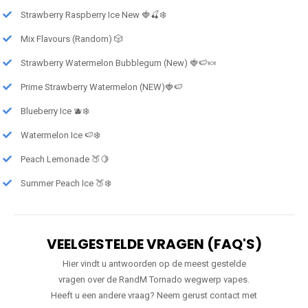
Strawberry Raspberry Ice New 🍓🍒❄️
Mix Flavours (Random) 🎲
Strawberry Watermelon Bubblegum (New) 🍓🍉🍬
Prime Strawberry Watermelon (NEW)🍓🍉
Blueberry Ice 🫐❄️
Watermelon Ice 🍉❄️
Peach Lemonade 🍑🍋
Summer Peach Ice 🍑❄️
VEELGESTELDE VRAGEN (FAQ'S)
Hier vindt u antwoorden op de meest gestelde
vragen over de RandM Tornado wegwerp vapes.
Heeft u een andere vraag? Neem gerust contact met