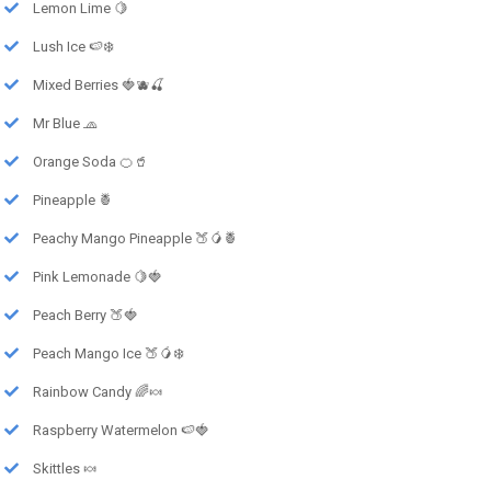
Lemon Lime 🍋
Lush Ice 🍉❄️
Mixed Berries 🍓🫐🍒
Mr Blue 🧢
Orange Soda 🍊🥤
Pineapple 🍍
Peachy Mango Pineapple 🍑🥭🍍
Pink Lemonade 🍋🍓
Peach Berry 🍑🍓
Peach Mango Ice 🍑🥭❄️
Rainbow Candy 🌈🍬
Raspberry Watermelon 🍉🍓
Skittles 🍬