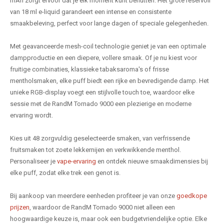
mAh zorgt ervoor dat je elk moment kunt benutten. Het grote reservoir
van 18 ml e-liquid garandeert een intense en consistente
smaakbeleving, perfect voor lange dagen of speciale gelegenheden.
Met geavanceerde mesh-coil technologie geniet je van een optimale
dampproductie en een diepere, vollere smaak. Of je nu kiest voor
fruitige combinaties, klassieke tabaksaroma's of frisse
mentholsmaken, elke puff biedt een rijke en bevredigende damp. Het
unieke RGB-display voegt een stijlvolle touch toe, waardoor elke
sessie met de RandM Tornado 9000 een plezierige en moderne
ervaring wordt.
Kies uit 48 zorgvuldig geselecteerde smaken, van verfrissende
fruitsmaken tot zoete lekkernijen en verkwikkende menthol.
Personaliseer je
vape-ervaring
en ontdek nieuwe smaakdimensies bij
elke puff, zodat elke trek een genot is.
Bij aankoop van meerdere eenheden profiteer je van onze
goedkope
prijzen
, waardoor de RandM Tornado 9000 niet alleen een
hoogwaardige keuze is, maar ook een budgetvriendelijke optie. Elke