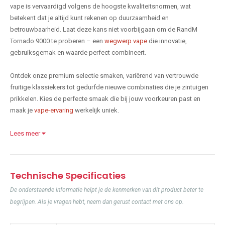
vape is vervaardigd volgens de hoogste kwaliteitsnormen, wat
betekent dat je altijd kunt rekenen op duurzaamheid en
betrouwbaarheid. Laat deze kans niet voorbijgaan om de RandM
Tornado 9000 te proberen – een
wegwerp vape
die innovatie,
gebruiksgemak en waarde perfect combineert.
Ontdek onze premium selectie smaken, variërend van vertrouwde
fruitige klassiekers tot gedurfde nieuwe combinaties die je zintuigen
prikkelen. Kies de perfecte smaak die bij jouw voorkeuren past en
maak je
vape-ervaring
werkelijk uniek.
Lees meer
Technische Specificaties
De onderstaande informatie helpt je de kenmerken van dit product beter te
begrijpen. Als je vragen hebt, neem dan gerust contact met ons op.