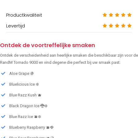
Productkwaliteit
Levertijd
Ontdek de voortreffelijke smaken
Ontdek de verscheidenheid aan heerlijke smaken die beschikbaar zijn voor de
RandM Tornado 9000 en vind degene die perfect bij uw smaak past:
Aloe Grape 🍇
Bluelicious Ice ❄️
Blue Razz Kush 🫐
Black Dragon Ice 🐉❄️
Blue Razz Ice 🫐❄️
Blueberry Raspberry 🫐🍓