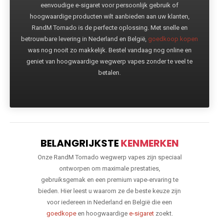
eenvoudige e-sigaret voor persoonlijk gebruik of
hoogwaardige producten wilt aanbieden aan uw klanten,
RandM Tornado is de perfecte oplossing. Met snelle en
betrouwbare levering in Nederland en België,
goedkoop kopen
was nog nooit zo makkelijk. Bestel vandaag nog online en
geniet van hoogwaardige wegwerp vapes zonder te veel te
betalen.
BELANGRIJKSTE
KENMERKEN
Onze RandM Tornado wegwerp vapes zijn speciaal
ontworpen om maximale prestaties,
gebruiksgemak en een premium vape-ervaring te
bieden. Hier leest u waarom ze de beste keuze zijn
voor iedereen in Nederland en België die een
goedkope
en hoogwaardige
e-sigaret
zoekt.