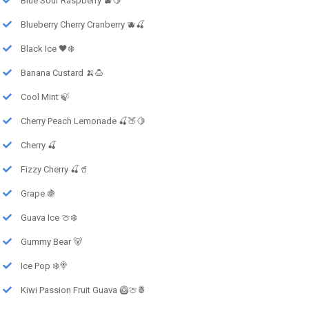
Blue Sour Raspberry 🫐🍋
Blueberry Cherry Cranberry 🫐🍒
Black Ice 🖤❄️
Banana Custard 🍌🍮
Cool Mint 🍃
Cherry Peach Lemonade 🍒🍑🍋
Cherry 🍒
Fizzy Cherry 🍒🥤
Grape 🍇
Guava Ice 🍈❄️
Gummy Bear 🐻
Ice Pop ❄️🍭
Kiwi Passion Fruit Guava 🥝🍈🍍