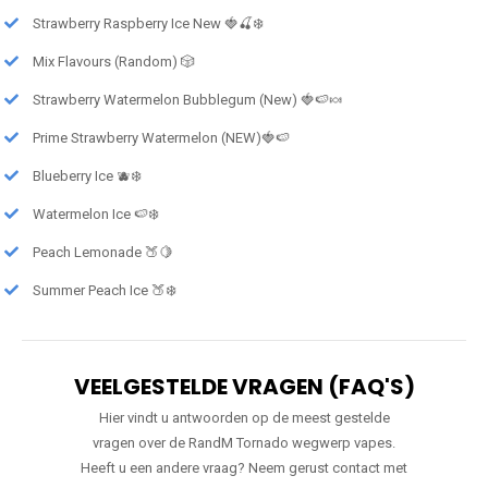
Strawberry Raspberry Ice New 🍓🍒❄️
Mix Flavours (Random) 🎲
Strawberry Watermelon Bubblegum (New) 🍓🍉🍬
Prime Strawberry Watermelon (NEW)🍓🍉
Blueberry Ice 🫐❄️
Watermelon Ice 🍉❄️
Peach Lemonade 🍑🍋
Summer Peach Ice 🍑❄️
VEELGESTELDE VRAGEN (FAQ'S)
Hier vindt u antwoorden op de meest gestelde
vragen over de RandM Tornado wegwerp vapes.
Heeft u een andere vraag? Neem gerust contact met