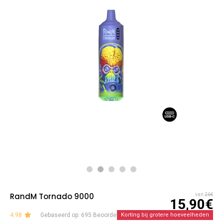
RandM Tornado 9000
van
26€
15,90€
4.98
Gebaseerd op: 695 Beoordelingen
Korting bij grotere hoeveelheden