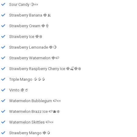
Sour Candy 🍋🍬
Strawberry Banana 🍓🍌
Strawberry Cream 🍓🍦
Strawberry Ice 🍓❄️
Strawberry Lemonade 🍓🍋
Strawberry Watermelon 🍓🍉
Strawberry Raspberry Cherry Ice 🍓🍒🍓❄️
Triple Mango 🥭🥭🥭
Vimto 🍇🥤
Watermelon Bubblegum 🍉🍬
Watermelon Brazz Ice 🍉🫐❄️
Watermelon Skittles 🍉🍬
Strawberry Mango 🍓🥭