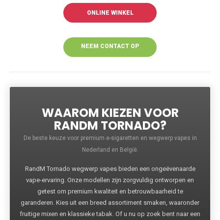
ONLINE WINKEL
NEEM CONTACT OP
VOOR MEER
INFORMATIE
WAAROM KIEZEN VOOR
RANDM TORNADO?
De beste keuze voor premium e-sigaretten en wegwerp vapes in
Nederland en België.
RandM Tornado wegwerp vapes bieden een ongeëvenaarde
vape-ervaring. Onze modellen zijn zorgvuldig ontworpen en
getest om premium kwaliteit en betrouwbaarheid te
garanderen. Kies uit een breed assortiment smaken, waaronder
fruitige mixen en klassieke tabak. Of u nu op zoek bent naar een