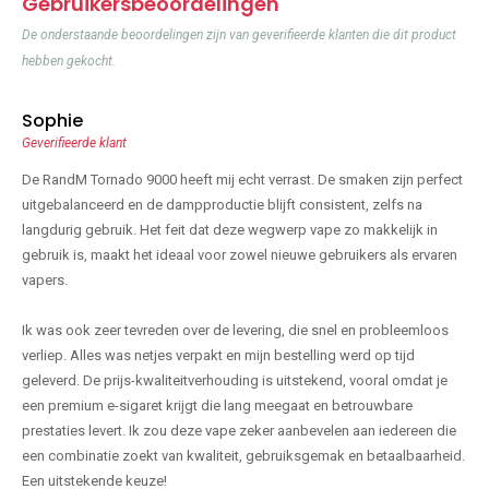
Gebruikersbeoordelingen
De onderstaande beoordelingen zijn van geverifieerde klanten die dit product
hebben gekocht.
Sophie
Geverifieerde klant
De RandM Tornado 9000 heeft mij echt verrast. De smaken zijn perfect
uitgebalanceerd en de dampproductie blijft consistent, zelfs na
langdurig gebruik. Het feit dat deze wegwerp vape zo makkelijk in
gebruik is, maakt het ideaal voor zowel nieuwe gebruikers als ervaren
vapers.
Ik was ook zeer tevreden over de levering, die snel en probleemloos
verliep. Alles was netjes verpakt en mijn bestelling werd op tijd
geleverd. De prijs-kwaliteitverhouding is uitstekend, vooral omdat je
een premium e-sigaret krijgt die lang meegaat en betrouwbare
prestaties levert. Ik zou deze vape zeker aanbevelen aan iedereen die
een combinatie zoekt van kwaliteit, gebruiksgemak en betaalbaarheid.
Een uitstekende keuze!