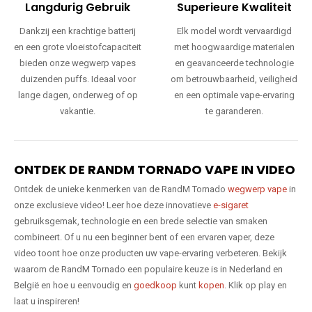
Langdurig Gebruik
Superieure Kwaliteit
Dankzij een krachtige batterij
Elk model wordt vervaardigd
en een grote vloeistofcapaciteit
met hoogwaardige materialen
bieden onze wegwerp vapes
en geavanceerde technologie
duizenden puffs. Ideaal voor
om betrouwbaarheid, veiligheid
lange dagen, onderweg of op
en een optimale vape-ervaring
vakantie.
te garanderen.
ONTDEK DE RANDM TORNADO VAPE IN VIDEO
Ontdek de unieke kenmerken van de RandM Tornado
wegwerp vape
in
onze exclusieve video! Leer hoe deze innovatieve
e-sigaret
gebruiksgemak, technologie en een brede selectie van smaken
combineert. Of u nu een beginner bent of een ervaren vaper, deze
video toont hoe onze producten uw vape-ervaring verbeteren. Bekijk
waarom de RandM Tornado een populaire keuze is in Nederland en
België en hoe u eenvoudig en
goedkoop
kunt
kopen
. Klik op play en
laat u inspireren!