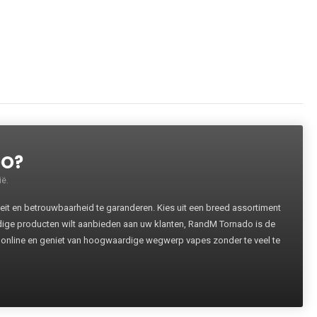
DO?
ë.
 en betrouwbaarheid te garanderen. Kies uit een breed assortiment
rdige producten wilt aanbieden aan uw klanten, RandM Tornado is de
 online en geniet van hoogwaardige wegwerp vapes zonder te veel te