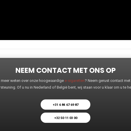
NEEM CONTACT MET ONS OP
 u meer weten over onze hoogwaardige
e-sigaretten
? Neem gerust contact met o
steuning. Of u nu in Nederland of België bent, wij staan voor u klaar om u te 
+31 6 84 67 69 87
+32 50 11 03 00