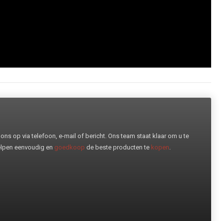
ns op via telefoon, e-mail of bericht. Ons team staat klaar om u te
helpen eenvoudig en
goedkoop
de beste producten te
kopen
.