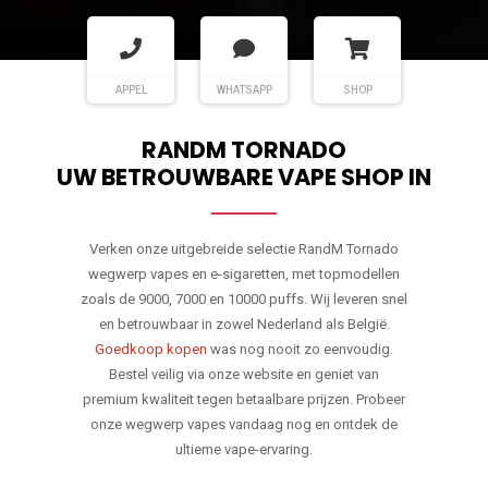
APPEL
WHATSAPP
SHOP
RANDM TORNADO
UW BETROUWBARE VAPE SHOP IN
Verken onze uitgebreide selectie RandM Tornado
wegwerp vapes en e-sigaretten, met topmodellen
zoals de 9000, 7000 en 10000 puffs. Wij leveren snel
en betrouwbaar in zowel Nederland als België.
Goedkoop kopen
was nog nooit zo eenvoudig.
Bestel veilig via onze website en geniet van
premium kwaliteit tegen betaalbare prijzen. Probeer
onze wegwerp vapes vandaag nog en ontdek de
ultieme vape-ervaring.