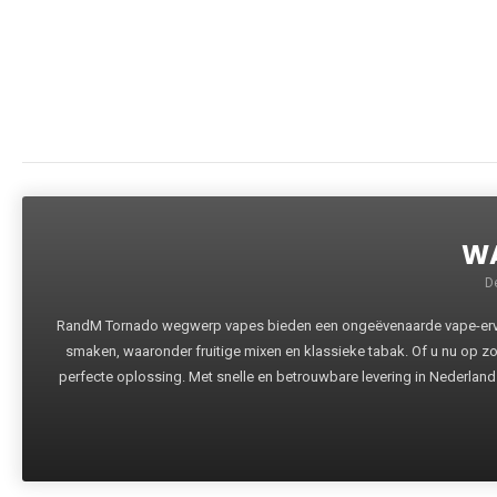
WA
D
RandM Tornado wegwerp vapes bieden een ongeëvenaarde vape-ervari
smaken, waaronder fruitige mixen en klassieke tabak. Of u nu op z
perfecte oplossing. Met snelle en betrouwbare levering in Nederland