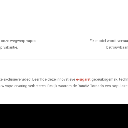
den onze wegwerp vapes
Elk model wordt verva
p vakantie.
betrouwbaarhe
e exclusieve video! Leer hoe deze innovatieve
e-sigaret
gebruiksgemak, techno
 uw vape-ervaring verbeteren. Bekijk waarom de RandM Tornado een populaire 