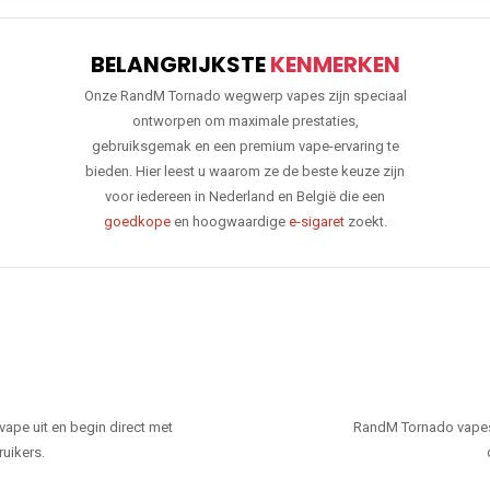
BELANGRIJKSTE
KENMERKEN
Onze RandM Tornado wegwerp vapes zijn speciaal
ontworpen om maximale prestaties,
gebruiksgemak en een premium vape-ervaring te
bieden. Hier leest u waarom ze de beste keuze zijn
voor iedereen in Nederland en België die een
goedkope
en hoogwaardige
e-sigaret
zoekt.
ape uit en begin direct met
RandM Tornado vapes
ruikers.