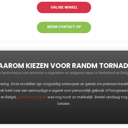
ONLINE WINKEL
NEEM CONTACT OP
VOOR MEER
INFORMATIE
AROM KIEZEN VOOR RANDM TORNA
e beste keuze voor premium e-sigaretten en wegwerp vapes in Nederland en Belgi
ng. Onze modellen zijn zorgvuldig ontworpen en getest om premium kwaliteit
oek bent naar een eenvoudige e-sigaret voor persoonlijk gebruik of hoogwaa
 en België,
goedkoop kopen
was nog nooit zo makkelijk. Bestel vandaag nog
betalen.