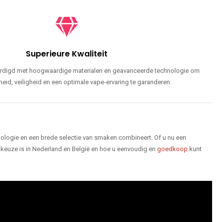
Superieure Kwaliteit
ardigd met hoogwaardige materialen en geavanceerde technologie om
id, veiligheid en een optimale vape-ervaring te garanderen.
logie en een brede selectie van smaken combineert. Of u nu een
keuze is in Nederland en België en hoe u eenvoudig en
goedkoop
kunt