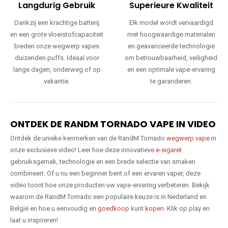
Langdurig Gebruik
Superieure Kwaliteit
Dankzij een krachtige batterij
Elk model wordt vervaardigd
en een grote vloeistofcapaciteit
met hoogwaardige materialen
bieden onze wegwerp vapes
en geavanceerde technologie
duizenden puffs. Ideaal voor
om betrouwbaarheid, veiligheid
lange dagen, onderweg of op
en een optimale vape-ervaring
vakantie.
te garanderen.
ONTDEK DE RANDM TORNADO VAPE IN VIDEO
Ontdek de unieke kenmerken van de RandM Tornado
wegwerp vape
in
onze exclusieve video! Leer hoe deze innovatieve
e-sigaret
gebruiksgemak, technologie en een brede selectie van smaken
combineert. Of u nu een beginner bent of een ervaren vaper, deze
video toont hoe onze producten uw vape-ervaring verbeteren. Bekijk
waarom de RandM Tornado een populaire keuze is in Nederland en
België en hoe u eenvoudig en
goedkoop
kunt
kopen
. Klik op play en
laat u inspireren!