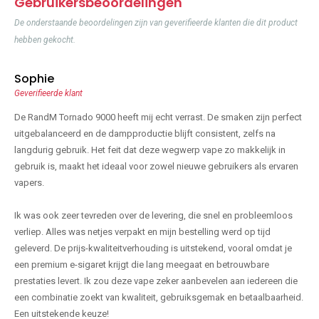
Gebruikersbeoordelingen
De onderstaande beoordelingen zijn van geverifieerde klanten die dit product
hebben gekocht.
Sophie
Geverifieerde klant
De RandM Tornado 9000 heeft mij echt verrast. De smaken zijn perfect
uitgebalanceerd en de dampproductie blijft consistent, zelfs na
langdurig gebruik. Het feit dat deze wegwerp vape zo makkelijk in
gebruik is, maakt het ideaal voor zowel nieuwe gebruikers als ervaren
vapers.
Ik was ook zeer tevreden over de levering, die snel en probleemloos
verliep. Alles was netjes verpakt en mijn bestelling werd op tijd
geleverd. De prijs-kwaliteitverhouding is uitstekend, vooral omdat je
een premium e-sigaret krijgt die lang meegaat en betrouwbare
prestaties levert. Ik zou deze vape zeker aanbevelen aan iedereen die
een combinatie zoekt van kwaliteit, gebruiksgemak en betaalbaarheid.
Een uitstekende keuze!