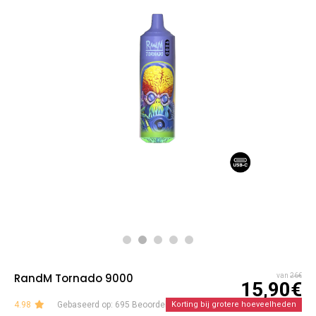
RandM Tornado 9000
van
26€
15,90€
4.98
Gebaseerd op: 695 Beoordelingen
Korting bij grotere hoeveelheden