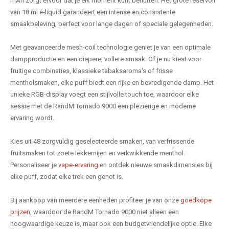
mAh zorgt ervoor dat je elk moment kunt benutten. Het grote reservoir
van 18 ml e-liquid garandeert een intense en consistente
smaakbeleving, perfect voor lange dagen of speciale gelegenheden.
Met geavanceerde mesh-coil technologie geniet je van een optimale
dampproductie en een diepere, vollere smaak. Of je nu kiest voor
fruitige combinaties, klassieke tabaksaroma's of frisse
mentholsmaken, elke puff biedt een rijke en bevredigende damp. Het
unieke RGB-display voegt een stijlvolle touch toe, waardoor elke
sessie met de RandM Tornado 9000 een plezierige en moderne
ervaring wordt.
Kies uit 48 zorgvuldig geselecteerde smaken, van verfrissende
fruitsmaken tot zoete lekkernijen en verkwikkende menthol.
Personaliseer je
vape-ervaring
en ontdek nieuwe smaakdimensies bij
elke puff, zodat elke trek een genot is.
Bij aankoop van meerdere eenheden profiteer je van onze
goedkope
prijzen
, waardoor de RandM Tornado 9000 niet alleen een
hoogwaardige keuze is, maar ook een budgetvriendelijke optie. Elke