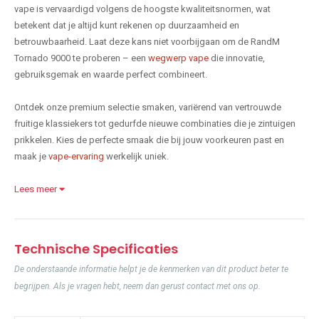
vape is vervaardigd volgens de hoogste kwaliteitsnormen, wat
betekent dat je altijd kunt rekenen op duurzaamheid en
betrouwbaarheid. Laat deze kans niet voorbijgaan om de RandM
Tornado 9000 te proberen – een
wegwerp vape
die innovatie,
gebruiksgemak en waarde perfect combineert.
Ontdek onze premium selectie smaken, variërend van vertrouwde
fruitige klassiekers tot gedurfde nieuwe combinaties die je zintuigen
prikkelen. Kies de perfecte smaak die bij jouw voorkeuren past en
maak je
vape-ervaring
werkelijk uniek.
Lees meer
Technische Specificaties
De onderstaande informatie helpt je de kenmerken van dit product beter te
begrijpen. Als je vragen hebt, neem dan gerust contact met ons op.