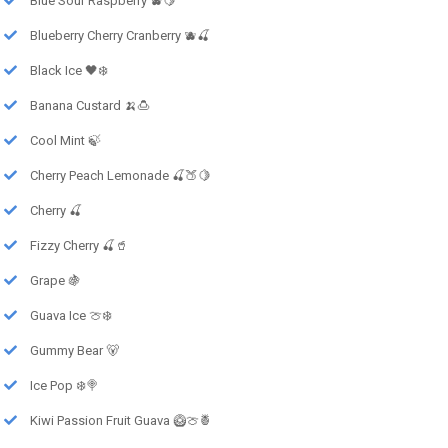
Blue Sour Raspberry 🫐🍋
Blueberry Cherry Cranberry 🫐🍒
Black Ice 🖤❄️
Banana Custard 🍌🍮
Cool Mint 🍃
Cherry Peach Lemonade 🍒🍑🍋
Cherry 🍒
Fizzy Cherry 🍒🥤
Grape 🍇
Guava Ice 🍈❄️
Gummy Bear 🐻
Ice Pop ❄️🍭
Kiwi Passion Fruit Guava 🥝🍈🍍