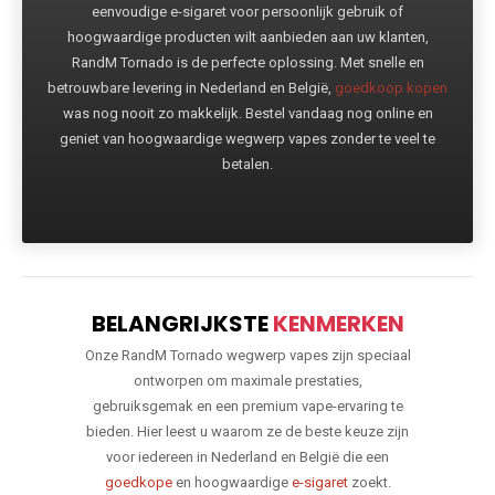
eenvoudige e-sigaret voor persoonlijk gebruik of
hoogwaardige producten wilt aanbieden aan uw klanten,
RandM Tornado is de perfecte oplossing. Met snelle en
betrouwbare levering in Nederland en België,
goedkoop kopen
was nog nooit zo makkelijk. Bestel vandaag nog online en
geniet van hoogwaardige wegwerp vapes zonder te veel te
betalen.
BELANGRIJKSTE
KENMERKEN
Onze RandM Tornado wegwerp vapes zijn speciaal
ontworpen om maximale prestaties,
gebruiksgemak en een premium vape-ervaring te
bieden. Hier leest u waarom ze de beste keuze zijn
voor iedereen in Nederland en België die een
goedkope
en hoogwaardige
e-sigaret
zoekt.