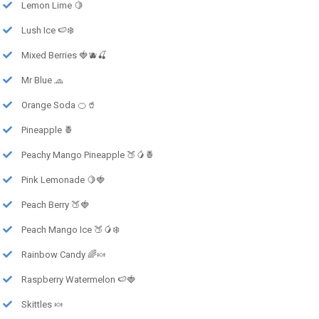
Lemon Lime 🍋
Lush Ice 🍉❄️
Mixed Berries 🍓🫐🍒
Mr Blue 🧢
Orange Soda 🍊🥤
Pineapple 🍍
Peachy Mango Pineapple 🍑🥭🍍
Pink Lemonade 🍋🍓
Peach Berry 🍑🍓
Peach Mango Ice 🍑🥭❄️
Rainbow Candy 🌈🍬
Raspberry Watermelon 🍉🍓
Skittles 🍬