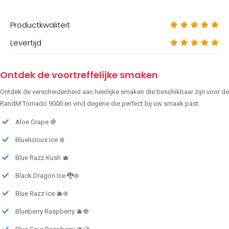
Productkwaliteit
Levertijd
Ontdek de voortreffelijke smaken
Ontdek de verscheidenheid aan heerlijke smaken die beschikbaar zijn voor de
RandM Tornado 9000 en vind degene die perfect bij uw smaak past:
Aloe Grape 🍇
Bluelicious Ice ❄️
Blue Razz Kush 🫐
Black Dragon Ice 🐉❄️
Blue Razz Ice 🫐❄️
Blueberry Raspberry 🫐🍓