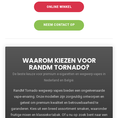
ONLINE WINKEL
NEEM CONTACT OP
VOOR MEER
INFORMATIE
WAAROM KIEZEN VOOR
RANDM TORNADO?
De beste keuze voor premium e-sigaretten en wegwerp vapes in
Nederland en België.
RandM Tornado wegwerp vapes bieden een ongeëvenaarde
vape-ervaring. Onze modellen zijn zorgvuldig ontworpen en
getest om premium kwaliteit en betrouwbaarheid te
garanderen. Kies uit een breed assortiment smaken, waaronder
fruitige mixen en klassieke tabak. Of u nu op zoek bent naar een