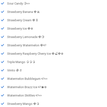
Sour Candy 🍋🍬
Strawberry Banana 🍓🍌
Strawberry Cream 🍓🍦
Strawberry Ice 🍓❄️
Strawberry Lemonade 🍓🍋
Strawberry Watermelon 🍓🍉
Strawberry Raspberry Cherry Ice 🍓🍒🍓❄️
Triple Mango 🥭🥭🥭
Vimto 🍇🥤
Watermelon Bubblegum 🍉🍬
Watermelon Brazz Ice 🍉🫐❄️
Watermelon Skittles 🍉🍬
Strawberry Mango 🍓🥭