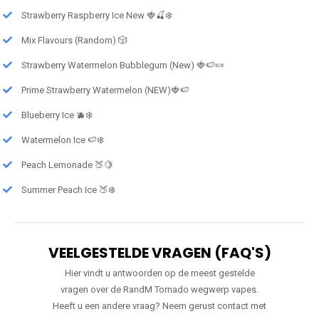
Strawberry Raspberry Ice New 🍓🍒❄️
Mix Flavours (Random) 🎲
Strawberry Watermelon Bubblegum (New) 🍓🍉🍬
Prime Strawberry Watermelon (NEW)🍓🍉
Blueberry Ice 🫐❄️
Watermelon Ice 🍉❄️
Peach Lemonade 🍑🍋
Summer Peach Ice 🍑❄️
VEELGESTELDE VRAGEN (FAQ'S)
Hier vindt u antwoorden op de meest gestelde
vragen over de RandM Tornado wegwerp vapes.
Heeft u een andere vraag? Neem gerust contact met