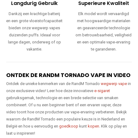
Langdurig Gebruik
Superieure Kwaliteit
Dankzij een krachtige batterij
Elk model wordt vervaardigd
en een grote vloeistofcapaciteit
met hoogwaardige materialen
bieden onze wegwerp vapes
en geavanceerde technologie
duizenden puffs. Ideaal voor
om betrouwbaarheid, veiligheid
lange dagen, onderweg of op
en een optimale vape-ervaring
vakantie.
te garanderen.
ONTDEK DE RANDM TORNADO VAPE IN VIDEO
Ontdek de unieke kenmerken van de RandM Tornado
wegwerp vape
in
onze exclusieve video! Leer hoe deze innovatieve
e-sigaret
gebruiksgemak, technologie en een brede selectie van smaken
combineert. Of u nu een beginner bent of een ervaren vaper, deze
video toont hoe onze producten uw vape-ervaring verbeteren. Bekijk
waarom de RandM Tornado een populaire keuze is in Nederland en
België en hoe u eenvoudig en
goedkoop
kunt
kopen
. Klik op play en
laat u inspireren!