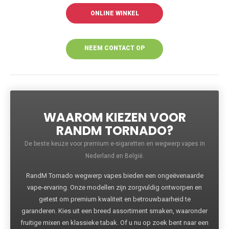
ONLINE WINKEL
NEEM CONTACT OP
VOOR MEER
INFORMATIE
WAAROM KIEZEN VOOR
RANDM TORNADO?
De beste keuze voor premium e-sigaretten en wegwerp vapes in
Nederland en België.
RandM Tornado wegwerp vapes bieden een ongeëvenaarde
vape-ervaring. Onze modellen zijn zorgvuldig ontworpen en
getest om premium kwaliteit en betrouwbaarheid te
garanderen. Kies uit een breed assortiment smaken, waaronder
fruitige mixen en klassieke tabak. Of u nu op zoek bent naar een