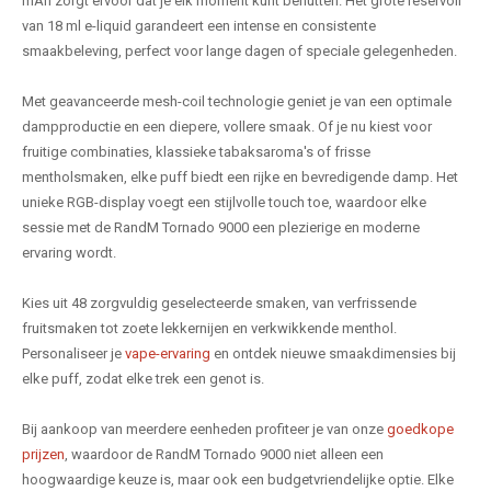
mAh zorgt ervoor dat je elk moment kunt benutten. Het grote reservoir
van 18 ml e-liquid garandeert een intense en consistente
smaakbeleving, perfect voor lange dagen of speciale gelegenheden.
Met geavanceerde mesh-coil technologie geniet je van een optimale
dampproductie en een diepere, vollere smaak. Of je nu kiest voor
fruitige combinaties, klassieke tabaksaroma's of frisse
mentholsmaken, elke puff biedt een rijke en bevredigende damp. Het
unieke RGB-display voegt een stijlvolle touch toe, waardoor elke
sessie met de RandM Tornado 9000 een plezierige en moderne
ervaring wordt.
Kies uit 48 zorgvuldig geselecteerde smaken, van verfrissende
fruitsmaken tot zoete lekkernijen en verkwikkende menthol.
Personaliseer je
vape-ervaring
en ontdek nieuwe smaakdimensies bij
elke puff, zodat elke trek een genot is.
Bij aankoop van meerdere eenheden profiteer je van onze
goedkope
prijzen
, waardoor de RandM Tornado 9000 niet alleen een
hoogwaardige keuze is, maar ook een budgetvriendelijke optie. Elke