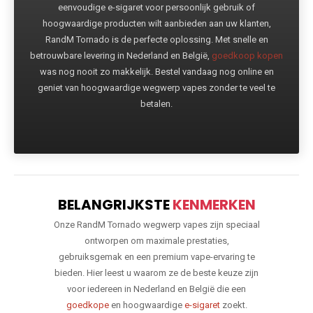
eenvoudige e-sigaret voor persoonlijk gebruik of
hoogwaardige producten wilt aanbieden aan uw klanten,
RandM Tornado is de perfecte oplossing. Met snelle en
betrouwbare levering in Nederland en België,
goedkoop kopen
was nog nooit zo makkelijk. Bestel vandaag nog online en
geniet van hoogwaardige wegwerp vapes zonder te veel te
betalen.
BELANGRIJKSTE
KENMERKEN
Onze RandM Tornado wegwerp vapes zijn speciaal
ontworpen om maximale prestaties,
gebruiksgemak en een premium vape-ervaring te
bieden. Hier leest u waarom ze de beste keuze zijn
voor iedereen in Nederland en België die een
goedkope
en hoogwaardige
e-sigaret
zoekt.