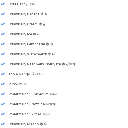
Sour Candy 🍋🍬
Strawberry Banana 🍓🍌
Strawberry Cream 🍓🍦
Strawberry Ice 🍓❄️
Strawberry Lemonade 🍓🍋
Strawberry Watermelon 🍓🍉
Strawberry Raspberry Cherry Ice 🍓🍒🍓❄️
Triple Mango 🥭🥭🥭
Vimto 🍇🥤
Watermelon Bubblegum 🍉🍬
Watermelon Brazz Ice 🍉🫐❄️
Watermelon Skittles 🍉🍬
Strawberry Mango 🍓🥭