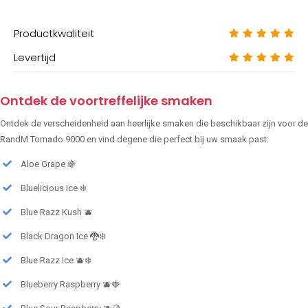
Productkwaliteit
Levertijd
Ontdek de voortreffelijke smaken
Ontdek de verscheidenheid aan heerlijke smaken die beschikbaar zijn voor de
RandM Tornado 9000 en vind degene die perfect bij uw smaak past:
Aloe Grape 🍇
Bluelicious Ice ❄️
Blue Razz Kush 🫐
Black Dragon Ice 🐉❄️
Blue Razz Ice 🫐❄️
Blueberry Raspberry 🫐🍓