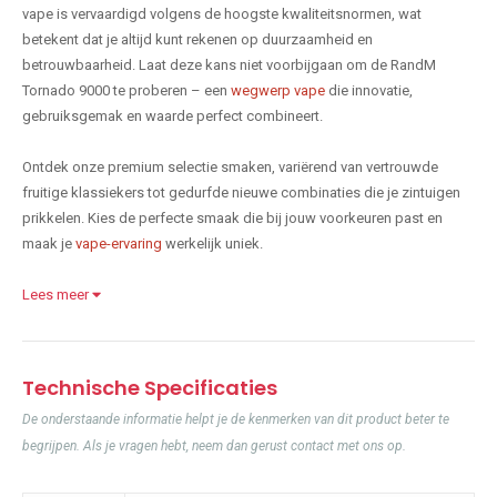
vape is vervaardigd volgens de hoogste kwaliteitsnormen, wat
betekent dat je altijd kunt rekenen op duurzaamheid en
betrouwbaarheid. Laat deze kans niet voorbijgaan om de RandM
Tornado 9000 te proberen – een
wegwerp vape
die innovatie,
gebruiksgemak en waarde perfect combineert.
Ontdek onze premium selectie smaken, variërend van vertrouwde
fruitige klassiekers tot gedurfde nieuwe combinaties die je zintuigen
prikkelen. Kies de perfecte smaak die bij jouw voorkeuren past en
maak je
vape-ervaring
werkelijk uniek.
Lees meer
Technische Specificaties
De onderstaande informatie helpt je de kenmerken van dit product beter te
begrijpen. Als je vragen hebt, neem dan gerust contact met ons op.