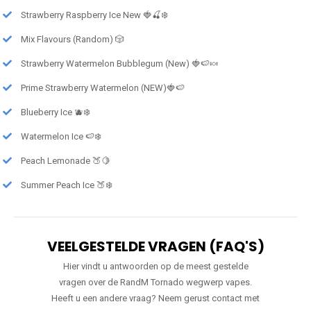
Strawberry Raspberry Ice New 🍓🍒❄️
Mix Flavours (Random) 🎲
Strawberry Watermelon Bubblegum (New) 🍓🍉🍬
Prime Strawberry Watermelon (NEW)🍓🍉
Blueberry Ice 🫐❄️
Watermelon Ice 🍉❄️
Peach Lemonade 🍑🍋
Summer Peach Ice 🍑❄️
VEELGESTELDE VRAGEN (FAQ'S)
Hier vindt u antwoorden op de meest gestelde
vragen over de RandM Tornado wegwerp vapes.
Heeft u een andere vraag? Neem gerust contact met