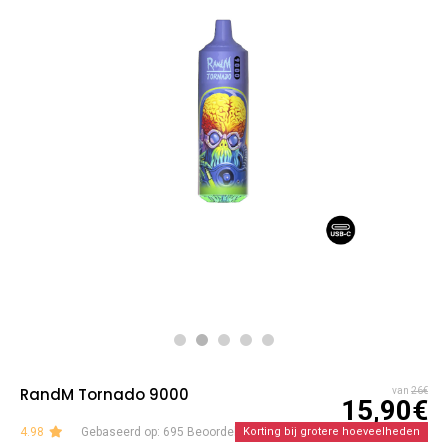
RandM Tornado 9000
van
26€
15,90€
4.98
Gebaseerd op: 695 Beoordelingen
Korting bij grotere hoeveelheden