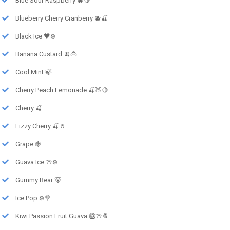
Blue Sour Raspberry 🫐🍋
Blueberry Cherry Cranberry 🫐🍒
Black Ice 🖤❄️
Banana Custard 🍌🍮
Cool Mint 🍃
Cherry Peach Lemonade 🍒🍑🍋
Cherry 🍒
Fizzy Cherry 🍒🥤
Grape 🍇
Guava Ice 🍈❄️
Gummy Bear 🐻
Ice Pop ❄️🍭
Kiwi Passion Fruit Guava 🥝🍈🍍