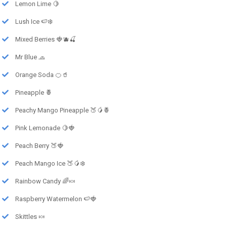
Lemon Lime 🍋
Lush Ice 🍉❄️
Mixed Berries 🍓🫐🍒
Mr Blue 🧢
Orange Soda 🍊🥤
Pineapple 🍍
Peachy Mango Pineapple 🍑🥭🍍
Pink Lemonade 🍋🍓
Peach Berry 🍑🍓
Peach Mango Ice 🍑🥭❄️
Rainbow Candy 🌈🍬
Raspberry Watermelon 🍉🍓
Skittles 🍬