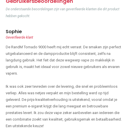
Gebruikersbeoordelingen
De onderstaande beoordelingen zijn van geverifieerde klanten die dit product
hebben gekocht.
Sophie
Geverifieerde klant
De RandM Tornado 9000 heeft mij echt verrast. De smaken zijn perfect
uitgebalanceerd en de dampproductie blijft consistent, zelfs na
langdurig gebruik. Het feit dat deze wegwerp vape zo makkelijk in
gebruik is, maakt het ideaal voor zowel nieuwe gebruikers als ervaren
vapers.
Ik was ook zeer tevreden over de levering, die snel en probleemloos
verliep. Alles was netjes verpakt en mijn bestelling werd op tijd
geleverd. De prijs-kwaliteitverhouding is uitstekend, vooral omdat je
een premium e-sigaret krijgt die lang meegaat en betrouwbare
prestaties levert. Ik zou deze vape zeker aanbevelen aan iedereen die
een combinatie zoekt van kwaliteit, gebruiksgemak en betaalbaarheid.
Een uitstekende keuze!