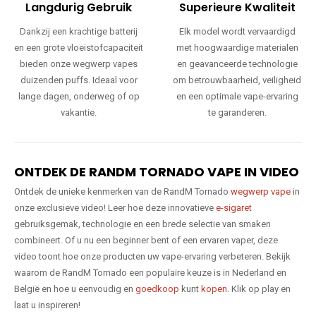
Langdurig Gebruik
Superieure Kwaliteit
Dankzij een krachtige batterij
Elk model wordt vervaardigd
en een grote vloeistofcapaciteit
met hoogwaardige materialen
bieden onze wegwerp vapes
en geavanceerde technologie
duizenden puffs. Ideaal voor
om betrouwbaarheid, veiligheid
lange dagen, onderweg of op
en een optimale vape-ervaring
vakantie.
te garanderen.
ONTDEK DE RANDM TORNADO VAPE IN VIDEO
Ontdek de unieke kenmerken van de RandM Tornado
wegwerp vape
in
onze exclusieve video! Leer hoe deze innovatieve
e-sigaret
gebruiksgemak, technologie en een brede selectie van smaken
combineert. Of u nu een beginner bent of een ervaren vaper, deze
video toont hoe onze producten uw vape-ervaring verbeteren. Bekijk
waarom de RandM Tornado een populaire keuze is in Nederland en
België en hoe u eenvoudig en
goedkoop
kunt
kopen
. Klik op play en
laat u inspireren!