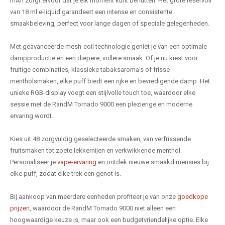
mAh zorgt ervoor dat je elk moment kunt benutten. Het grote reservoir
van 18 ml e-liquid garandeert een intense en consistente
smaakbeleving, perfect voor lange dagen of speciale gelegenheden.
Met geavanceerde mesh-coil technologie geniet je van een optimale
dampproductie en een diepere, vollere smaak. Of je nu kiest voor
fruitige combinaties, klassieke tabaksaroma's of frisse
mentholsmaken, elke puff biedt een rijke en bevredigende damp. Het
unieke RGB-display voegt een stijlvolle touch toe, waardoor elke
sessie met de RandM Tornado 9000 een plezierige en moderne
ervaring wordt.
Kies uit 48 zorgvuldig geselecteerde smaken, van verfrissende
fruitsmaken tot zoete lekkernijen en verkwikkende menthol.
Personaliseer je
vape-ervaring
en ontdek nieuwe smaakdimensies bij
elke puff, zodat elke trek een genot is.
Bij aankoop van meerdere eenheden profiteer je van onze
goedkope
prijzen
, waardoor de RandM Tornado 9000 niet alleen een
hoogwaardige keuze is, maar ook een budgetvriendelijke optie. Elke