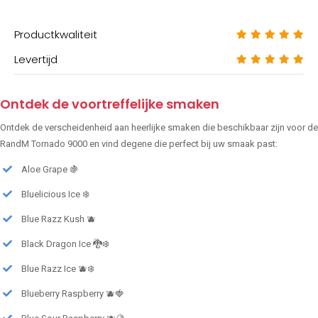
Productkwaliteit
Levertijd
Ontdek de voortreffelijke smaken
Ontdek de verscheidenheid aan heerlijke smaken die beschikbaar zijn voor de
RandM Tornado 9000 en vind degene die perfect bij uw smaak past:
Aloe Grape 🍇
Bluelicious Ice ❄️
Blue Razz Kush 🫐
Black Dragon Ice 🐉❄️
Blue Razz Ice 🫐❄️
Blueberry Raspberry 🫐🍓