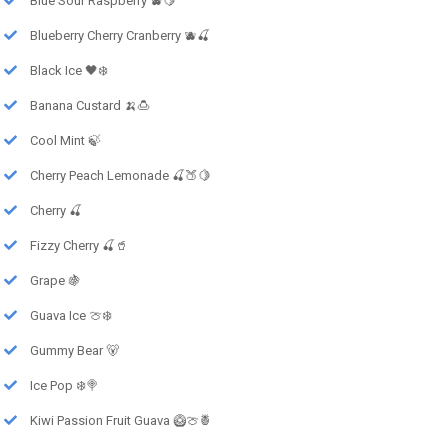
Blue Sour Raspberry 🫐🍋
Blueberry Cherry Cranberry 🫐🍒
Black Ice 🖤❄️
Banana Custard 🍌🍮
Cool Mint 🍃
Cherry Peach Lemonade 🍒🍑🍋
Cherry 🍒
Fizzy Cherry 🍒🥤
Grape 🍇
Guava Ice 🍈❄️
Gummy Bear 🐻
Ice Pop ❄️🍭
Kiwi Passion Fruit Guava 🥝🍈🍍