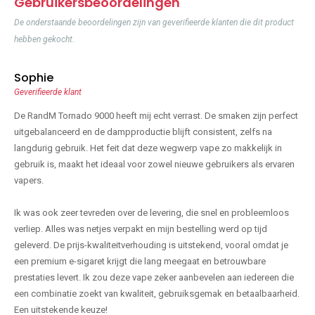
Gebruikersbeoordelingen
De onderstaande beoordelingen zijn van geverifieerde klanten die dit product
hebben gekocht.
Sophie
Geverifieerde klant
De RandM Tornado 9000 heeft mij echt verrast. De smaken zijn perfect
uitgebalanceerd en de dampproductie blijft consistent, zelfs na
langdurig gebruik. Het feit dat deze wegwerp vape zo makkelijk in
gebruik is, maakt het ideaal voor zowel nieuwe gebruikers als ervaren
vapers.
Ik was ook zeer tevreden over de levering, die snel en probleemloos
verliep. Alles was netjes verpakt en mijn bestelling werd op tijd
geleverd. De prijs-kwaliteitverhouding is uitstekend, vooral omdat je
een premium e-sigaret krijgt die lang meegaat en betrouwbare
prestaties levert. Ik zou deze vape zeker aanbevelen aan iedereen die
een combinatie zoekt van kwaliteit, gebruiksgemak en betaalbaarheid.
Een uitstekende keuze!