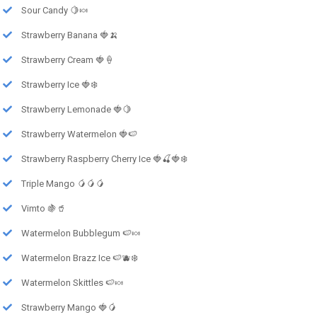
Sour Candy 🍋🍬
Strawberry Banana 🍓🍌
Strawberry Cream 🍓🍦
Strawberry Ice 🍓❄️
Strawberry Lemonade 🍓🍋
Strawberry Watermelon 🍓🍉
Strawberry Raspberry Cherry Ice 🍓🍒🍓❄️
Triple Mango 🥭🥭🥭
Vimto 🍇🥤
Watermelon Bubblegum 🍉🍬
Watermelon Brazz Ice 🍉🫐❄️
Watermelon Skittles 🍉🍬
Strawberry Mango 🍓🥭