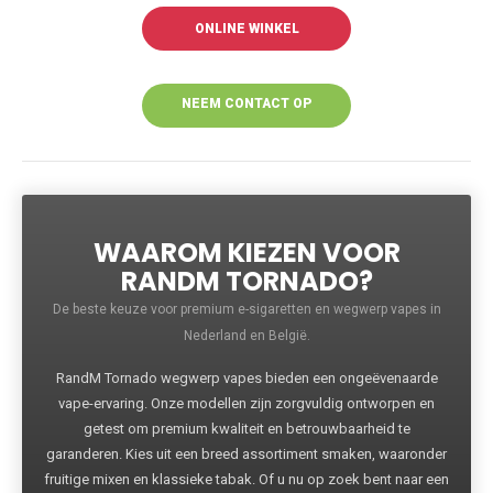
ONLINE WINKEL
NEEM CONTACT OP
VOOR MEER
INFORMATIE
WAAROM KIEZEN VOOR
RANDM TORNADO?
De beste keuze voor premium e-sigaretten en wegwerp vapes in
Nederland en België.
RandM Tornado wegwerp vapes bieden een ongeëvenaarde
vape-ervaring. Onze modellen zijn zorgvuldig ontworpen en
getest om premium kwaliteit en betrouwbaarheid te
garanderen. Kies uit een breed assortiment smaken, waaronder
fruitige mixen en klassieke tabak. Of u nu op zoek bent naar een