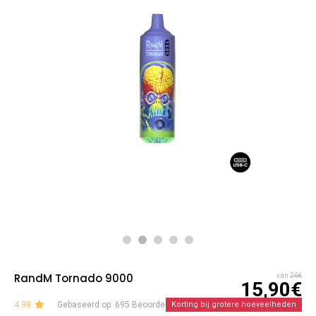
RandM Tornado 9000
van
26€
15,90€
4.98
Gebaseerd op: 695 Beoordelingen
Korting bij grotere hoeveelheden