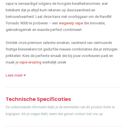
vape is vervaardigd volgens de hoogste kwaliteitsnormen, wat
betekent dat je altijd kunt rekenen op duurzaamheid en
betrouwbaarheid. Laat deze kans niet voorbijgaan om de RandM
Tornado 9000 te proberen – een
wegwerp vape
die innovatie,
gebruiksgemak en waarde perfect combineert.
Ontdek onze premium selectie smaken, variërend van vertrouwde
fruitige klassiekers tot gedurfde nieuwe combinaties die je zintuigen
prikkelen. Kies de perfecte smaak die bij jouw voorkeuren past en
maak je
vape-ervaring
werkelijk uniek.
Lees meer
Technische Specificaties
De onderstaande informatie helpt je de kenmerken van dit product beter te
begrijpen. Als je vragen hebt, neem dan gerust contact met ons op.