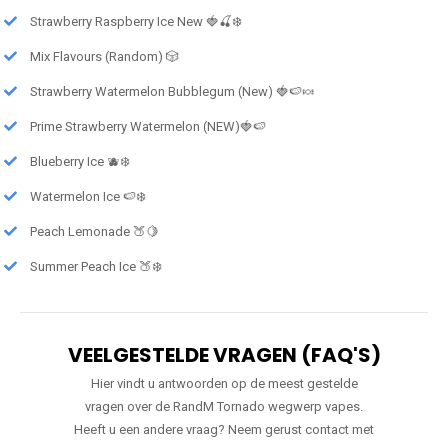
Strawberry Raspberry Ice New 🍓🍒❄️
Mix Flavours (Random) 🎲
Strawberry Watermelon Bubblegum (New) 🍓🍉🍬
Prime Strawberry Watermelon (NEW)🍓🍉
Blueberry Ice 🫐❄️
Watermelon Ice 🍉❄️
Peach Lemonade 🍑🍋
Summer Peach Ice 🍑❄️
VEELGESTELDE VRAGEN (FAQ'S)
Hier vindt u antwoorden op de meest gestelde
vragen over de RandM Tornado wegwerp vapes.
Heeft u een andere vraag? Neem gerust contact met