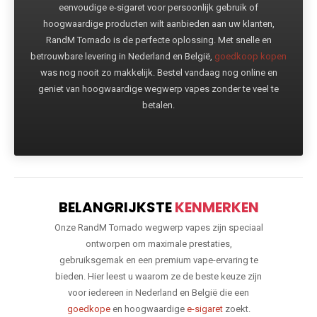
eenvoudige e-sigaret voor persoonlijk gebruik of
hoogwaardige producten wilt aanbieden aan uw klanten,
RandM Tornado is de perfecte oplossing. Met snelle en
betrouwbare levering in Nederland en België,
goedkoop kopen
was nog nooit zo makkelijk. Bestel vandaag nog online en
geniet van hoogwaardige wegwerp vapes zonder te veel te
betalen.
BELANGRIJKSTE
KENMERKEN
Onze RandM Tornado wegwerp vapes zijn speciaal
ontworpen om maximale prestaties,
gebruiksgemak en een premium vape-ervaring te
bieden. Hier leest u waarom ze de beste keuze zijn
voor iedereen in Nederland en België die een
goedkope
en hoogwaardige
e-sigaret
zoekt.