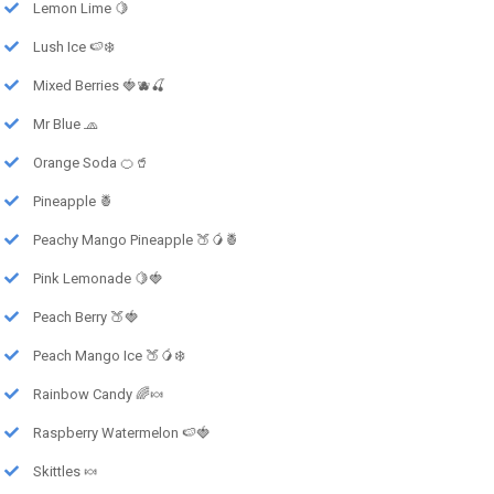
Lemon Lime 🍋
Lush Ice 🍉❄️
Mixed Berries 🍓🫐🍒
Mr Blue 🧢
Orange Soda 🍊🥤
Pineapple 🍍
Peachy Mango Pineapple 🍑🥭🍍
Pink Lemonade 🍋🍓
Peach Berry 🍑🍓
Peach Mango Ice 🍑🥭❄️
Rainbow Candy 🌈🍬
Raspberry Watermelon 🍉🍓
Skittles 🍬