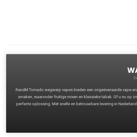
WA
D
RandM Tornado wegwerp vapes bieden een ongeëvenaarde vape-ervari
smaken, waaronder fruitige mixen en klassieke tabak. Of u nu op z
perfecte oplossing. Met snelle en betrouwbare levering in Nederland