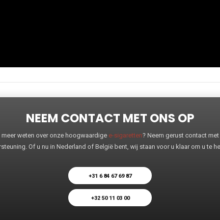
NEEM CONTACT MET ONS OP
 u meer weten over onze hoogwaardige
e-sigaretten
? Neem gerust contact met o
steuning. Of u nu in Nederland of België bent, wij staan voor u klaar om u te 
+31 6 84 67 69 87
+32 50 11 03 00