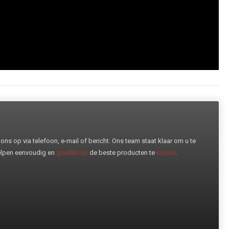
ns op via telefoon, e-mail of bericht. Ons team staat klaar om u te
helpen eenvoudig en
goedkoop
de beste producten te
kopen
.