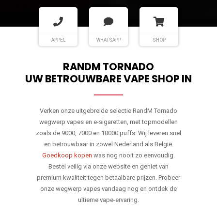
APPEL
WHATSAPP
SHOP
RANDM TORNADO
UW BETROUWBARE VAPE SHOP IN
Verken onze uitgebreide selectie RandM Tornado
wegwerp vapes en e-sigaretten, met topmodellen
zoals de 9000, 7000 en 10000 puffs. Wij leveren snel
en betrouwbaar in zowel Nederland als België.
Goedkoop kopen
was nog nooit zo eenvoudig.
Bestel veilig via onze website en geniet van
premium kwaliteit tegen betaalbare prijzen. Probeer
onze wegwerp vapes vandaag nog en ontdek de
ultieme vape-ervaring.