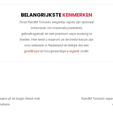
BELANGRIJKSTE
KENMERKEN
Onze RandM Tornado wegwerp vapes zijn speciaal
ontworpen om maximale prestaties,
gebruiksgemak en een premium vape-ervaring te
bieden. Hier leest u waarom ze de beste keuze zijn
voor iedereen in Nederland en België die een
goedkope
en hoogwaardige
e-sigaret
zoekt.
ape uit en begin direct met
RandM Tornado vapes
ruikers.