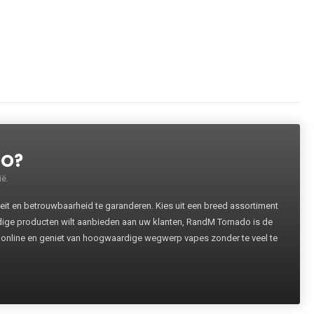
DO?
ë.
 en betrouwbaarheid te garanderen. Kies uit een breed assortiment
rdige producten wilt aanbieden aan uw klanten, RandM Tornado is de
 online en geniet van hoogwaardige wegwerp vapes zonder te veel te