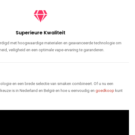
Superieure Kwaliteit
ardigd met hoogwaardige materialen en geavanceerde technologie om
id, veiligheid en een optimale vape-ervaring te garanderen.
logie en een brede selectie van smaken combineert. Of u nu een
keuze is in Nederland en België en hoe u eenvoudig en
goedkoop
kunt