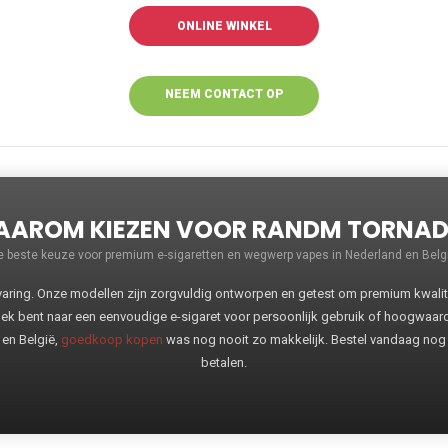
ONLINE WINKEL
NEEM CONTACT OP
VOOR MEER
INFORMATIE
AROM KIEZEN VOOR RANDM TORNA
e beste keuze voor premium e-sigaretten en wegwerp vapes in Nederland en Belgi
ng. Onze modellen zijn zorgvuldig ontworpen en getest om premium kwaliteit
oek bent naar een eenvoudige e-sigaret voor persoonlijk gebruik of hoogwaa
 en België,
goedkoop kopen
was nog nooit zo makkelijk. Bestel vandaag nog
betalen.