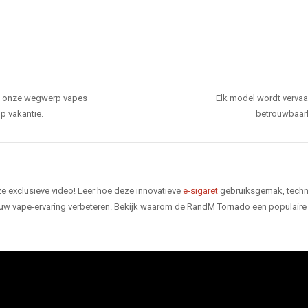
den onze wegwerp vapes
Elk model wordt verva
p vakantie.
betrouwbaarhe
e exclusieve video! Leer hoe deze innovatieve
e-sigaret
gebruiksgemak, techno
 uw vape-ervaring verbeteren. Bekijk waarom de RandM Tornado een populaire 