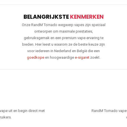
BELANGRIJKSTE
KENMERKEN
Onze RandM Tornado wegwerp vapes zijn speciaal
ontworpen om maximale prestaties,
gebruiksgemak en een premium vape-ervaring te
bieden. Hier leest u waarom ze de beste keuze zijn
voor iedereen in Nederland en België die een
goedkope
en hoogwaardige
e-sigaret
zoekt.
ape uit en begin direct met
RandM Tornado vapes
ruikers.