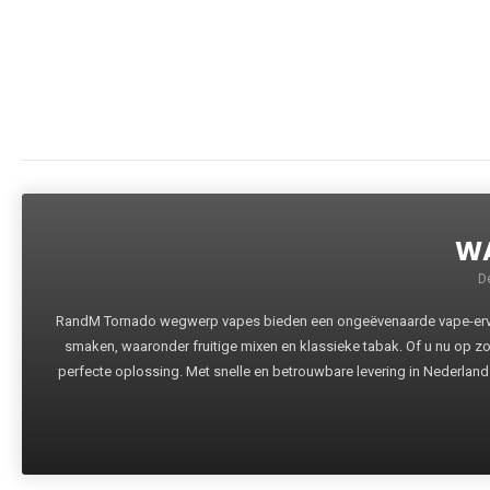
WA
D
RandM Tornado wegwerp vapes bieden een ongeëvenaarde vape-ervari
smaken, waaronder fruitige mixen en klassieke tabak. Of u nu op z
perfecte oplossing. Met snelle en betrouwbare levering in Nederland