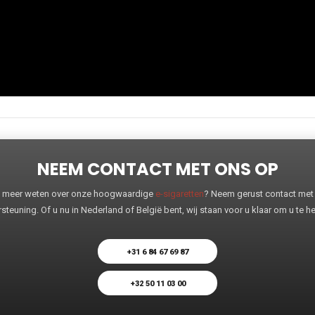
NEEM CONTACT MET ONS OP
 u meer weten over onze hoogwaardige
e-sigaretten
? Neem gerust contact met o
steuning. Of u nu in Nederland of België bent, wij staan voor u klaar om u te 
+31 6 84 67 69 87
+32 50 11 03 00