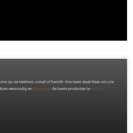
ns op via telefoon, e-mail of bericht. Ons team staat klaar om u te
helpen eenvoudig en
goedkoop
de beste producten te
kopen
.