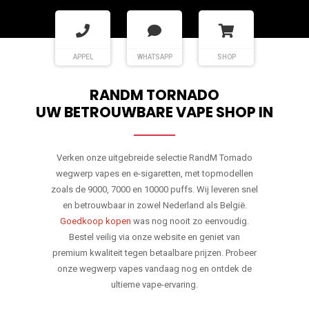
APPEL
WHATSAPP
SHOP
RANDM TORNADO
UW BETROUWBARE VAPE SHOP IN
Verken onze uitgebreide selectie RandM Tornado
wegwerp vapes en e-sigaretten, met topmodellen
zoals de 9000, 7000 en 10000 puffs. Wij leveren snel
en betrouwbaar in zowel Nederland als België.
Goedkoop kopen
was nog nooit zo eenvoudig.
Bestel veilig via onze website en geniet van
premium kwaliteit tegen betaalbare prijzen. Probeer
onze wegwerp vapes vandaag nog en ontdek de
ultieme vape-ervaring.