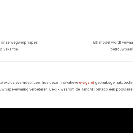
den onze wegwerp vapes
Elk model wordt verva
p vakantie.
betrouwbaarhe
e exclusieve video! Leer hoe deze innovatieve
e-sigaret
gebruiksgemak, techno
 uw vape-ervaring verbeteren. Bekijk waarom de RandM Tornado een populaire 