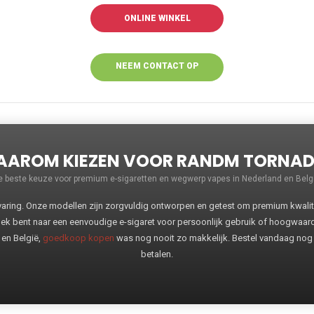
ONLINE WINKEL
NEEM CONTACT OP
VOOR MEER
INFORMATIE
AROM KIEZEN VOOR RANDM TORNA
e beste keuze voor premium e-sigaretten en wegwerp vapes in Nederland en Belgi
ng. Onze modellen zijn zorgvuldig ontworpen en getest om premium kwaliteit
oek bent naar een eenvoudige e-sigaret voor persoonlijk gebruik of hoogwaa
 en België,
goedkoop kopen
was nog nooit zo makkelijk. Bestel vandaag nog
betalen.