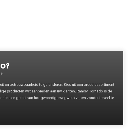
DO?
ë.
 en betrouwbaarheid te garanderen. Kies uit een breed assortiment
rdige producten wilt aanbieden aan uw klanten, RandM Tornado is de
 online en geniet van hoogwaardige wegwerp vapes zonder te veel te