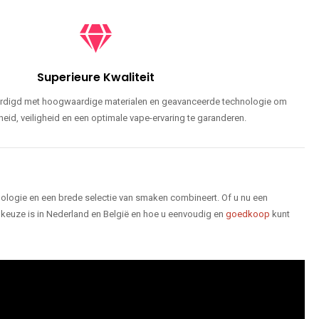
Superieure Kwaliteit
ardigd met hoogwaardige materialen en geavanceerde technologie om
id, veiligheid en een optimale vape-ervaring te garanderen.
logie en een brede selectie van smaken combineert. Of u nu een
keuze is in Nederland en België en hoe u eenvoudig en
goedkoop
kunt