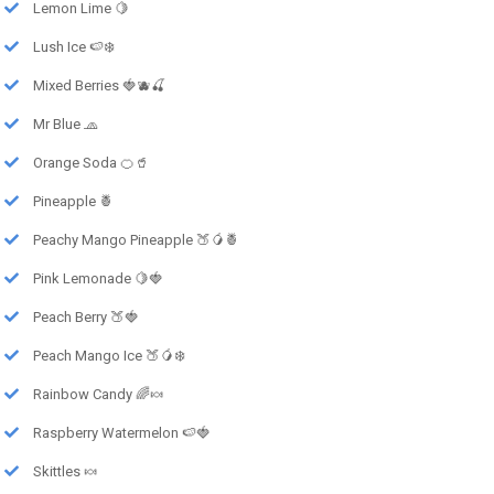
Lemon Lime 🍋
Lush Ice 🍉❄️
Mixed Berries 🍓🫐🍒
Mr Blue 🧢
Orange Soda 🍊🥤
Pineapple 🍍
Peachy Mango Pineapple 🍑🥭🍍
Pink Lemonade 🍋🍓
Peach Berry 🍑🍓
Peach Mango Ice 🍑🥭❄️
Rainbow Candy 🌈🍬
Raspberry Watermelon 🍉🍓
Skittles 🍬