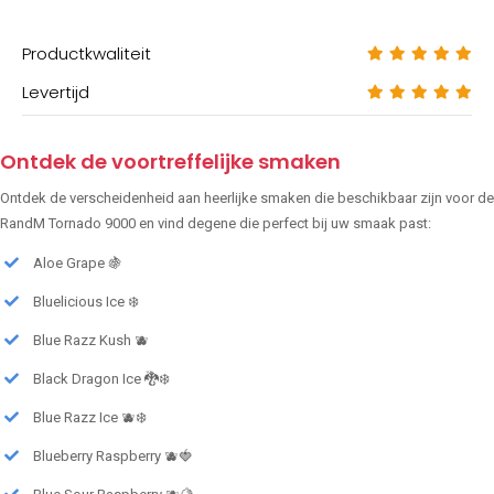
Productkwaliteit
Levertijd
Ontdek de voortreffelijke smaken
Ontdek de verscheidenheid aan heerlijke smaken die beschikbaar zijn voor de
RandM Tornado 9000 en vind degene die perfect bij uw smaak past:
Aloe Grape 🍇
Bluelicious Ice ❄️
Blue Razz Kush 🫐
Black Dragon Ice 🐉❄️
Blue Razz Ice 🫐❄️
Blueberry Raspberry 🫐🍓