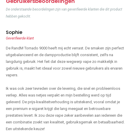
Gebruikersbeoordelingen
De onderstaande beoordelingen zijn van geverifieerde klanten die dit product
hebben gekocht.
Sophie
Geverifieerde klant
De RandM Tornado 9000 heeft mij echt verrast. De smaken zijn perfect
uitgebalanceerd en de dampproductie blijft consistent, zelfs na
langdurig gebruik. Het feit dat deze wegwerp vape zo makkelijk in
gebruik is, maakt het ideaal voor zowel nieuwe gebruikers als ervaren
vapers.
Ik was ook zeer tevreden over de levering, die snel en probleemloos
verliep. Alles was netjes verpakt en mijn bestelling werd op tijd
geleverd. De prijs-kwaliteitverhouding is uitstekend, vooral omdat je
een premium e-sigaret krijgt die lang meegaat en betrouwbare
prestaties levert. Ik zou deze vape zeker aanbevelen aan iedereen die
een combinatie zoekt van kwaliteit, gebruiksgemak en betaalbaarheid.
Een uitstekende keuze!