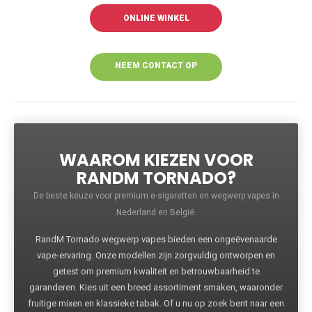
ONLINE WINKEL
NEEM CONTACT OP
VOOR MEER
INFORMATIE
WAAROM KIEZEN VOOR
RANDM TORNADO?
De beste keuze voor premium e-sigaretten en wegwerp vapes in
Nederland en België.
RandM Tornado wegwerp vapes bieden een ongeëvenaarde
vape-ervaring. Onze modellen zijn zorgvuldig ontworpen en
getest om premium kwaliteit en betrouwbaarheid te
garanderen. Kies uit een breed assortiment smaken, waaronder
fruitige mixen en klassieke tabak. Of u nu op zoek bent naar een