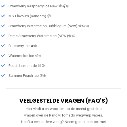
Strawberry Raspberry Ice New 🍓🍒❄️
Mix Flavours (Random) 🎲
Strawberry Watermelon Bubblegum (New) 🍓🍉🍬
Prime Strawberry Watermelon (NEW)🍓🍉
Blueberry Ice 🫐❄️
Watermelon Ice 🍉❄️
Peach Lemonade 🍑🍋
Summer Peach Ice 🍑❄️
VEELGESTELDE VRAGEN (FAQ'S)
Hier vindt u antwoorden op de meest gestelde
vragen over de RandM Tornado wegwerp vapes.
Heeft u een andere vraag? Neem gerust contact met