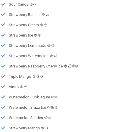
Sour Candy 🍋🍬
Strawberry Banana 🍓🍌
Strawberry Cream 🍓🍦
Strawberry Ice 🍓❄️
Strawberry Lemonade 🍓🍋
Strawberry Watermelon 🍓🍉
Strawberry Raspberry Cherry Ice 🍓🍒🍓❄️
Triple Mango 🥭🥭🥭
Vimto 🍇🥤
Watermelon Bubblegum 🍉🍬
Watermelon Brazz Ice 🍉🫐❄️
Watermelon Skittles 🍉🍬
Strawberry Mango 🍓🥭