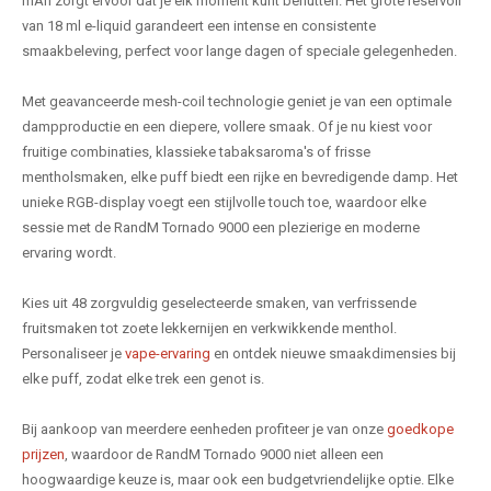
mAh zorgt ervoor dat je elk moment kunt benutten. Het grote reservoir
van 18 ml e-liquid garandeert een intense en consistente
smaakbeleving, perfect voor lange dagen of speciale gelegenheden.
Met geavanceerde mesh-coil technologie geniet je van een optimale
dampproductie en een diepere, vollere smaak. Of je nu kiest voor
fruitige combinaties, klassieke tabaksaroma's of frisse
mentholsmaken, elke puff biedt een rijke en bevredigende damp. Het
unieke RGB-display voegt een stijlvolle touch toe, waardoor elke
sessie met de RandM Tornado 9000 een plezierige en moderne
ervaring wordt.
Kies uit 48 zorgvuldig geselecteerde smaken, van verfrissende
fruitsmaken tot zoete lekkernijen en verkwikkende menthol.
Personaliseer je
vape-ervaring
en ontdek nieuwe smaakdimensies bij
elke puff, zodat elke trek een genot is.
Bij aankoop van meerdere eenheden profiteer je van onze
goedkope
prijzen
, waardoor de RandM Tornado 9000 niet alleen een
hoogwaardige keuze is, maar ook een budgetvriendelijke optie. Elke