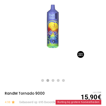
RandM Tornado 9000
van
26€
15,90€
4.98
Gebaseerd op: 695 Beoordelingen
Korting bij grotere hoeveelheden