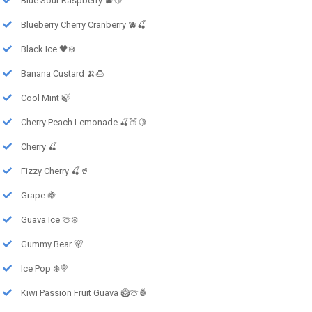
Blue Sour Raspberry 🫐🍋
Blueberry Cherry Cranberry 🫐🍒
Black Ice 🖤❄️
Banana Custard 🍌🍮
Cool Mint 🍃
Cherry Peach Lemonade 🍒🍑🍋
Cherry 🍒
Fizzy Cherry 🍒🥤
Grape 🍇
Guava Ice 🍈❄️
Gummy Bear 🐻
Ice Pop ❄️🍭
Kiwi Passion Fruit Guava 🥝🍈🍍