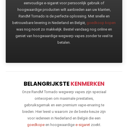
eenvoudige e-sigaret voor persoonlijk gebruik of
hoogwaardige producten wilt aanbieden aan uw klanten,
RandM Tornado is de perfecte oplossing. Met snelle en
betrouwbare levering in Nederland en België,
goedkoop kopen
was nog nooit zo makkelijk. Bestel vandaag nog online en
geniet van hoogwaardige wegwerp vapes zonder te veel te
betalen.
BELANGRIJKSTE
KENMERKEN
Onze RandM Tornado wegwerp vapes zijn speciaal
ontworpen om maximale prestaties,
gebruiksgemak en een premium vape-ervaring te
bieden. Hier leest u waarom ze de beste keuze zijn
voor iedereen in Nederland en België die een
goedkope
en hoogwaardige
e-sigaret
zoekt.