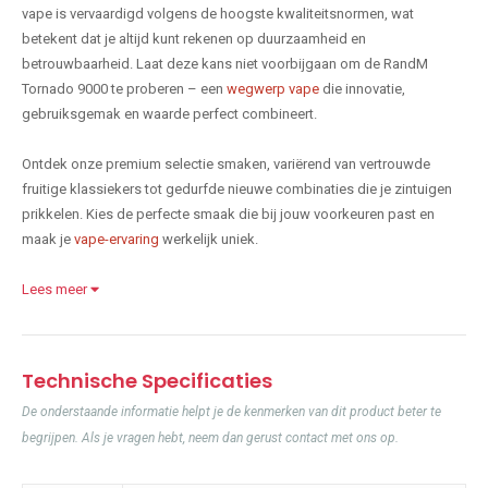
vape is vervaardigd volgens de hoogste kwaliteitsnormen, wat
betekent dat je altijd kunt rekenen op duurzaamheid en
betrouwbaarheid. Laat deze kans niet voorbijgaan om de RandM
Tornado 9000 te proberen – een
wegwerp vape
die innovatie,
gebruiksgemak en waarde perfect combineert.
Ontdek onze premium selectie smaken, variërend van vertrouwde
fruitige klassiekers tot gedurfde nieuwe combinaties die je zintuigen
prikkelen. Kies de perfecte smaak die bij jouw voorkeuren past en
maak je
vape-ervaring
werkelijk uniek.
Lees meer
Technische Specificaties
De onderstaande informatie helpt je de kenmerken van dit product beter te
begrijpen. Als je vragen hebt, neem dan gerust contact met ons op.