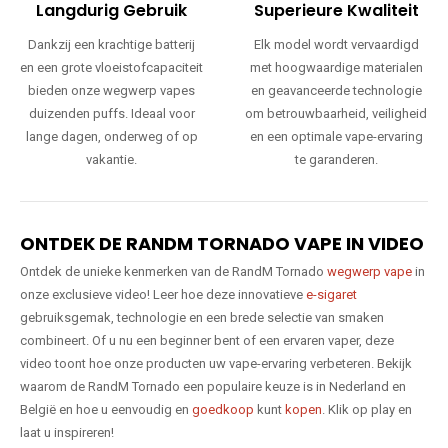
Langdurig Gebruik
Superieure Kwaliteit
Dankzij een krachtige batterij
Elk model wordt vervaardigd
en een grote vloeistofcapaciteit
met hoogwaardige materialen
bieden onze wegwerp vapes
en geavanceerde technologie
duizenden puffs. Ideaal voor
om betrouwbaarheid, veiligheid
lange dagen, onderweg of op
en een optimale vape-ervaring
vakantie.
te garanderen.
ONTDEK DE RANDM TORNADO VAPE IN VIDEO
Ontdek de unieke kenmerken van de RandM Tornado
wegwerp vape
in
onze exclusieve video! Leer hoe deze innovatieve
e-sigaret
gebruiksgemak, technologie en een brede selectie van smaken
combineert. Of u nu een beginner bent of een ervaren vaper, deze
video toont hoe onze producten uw vape-ervaring verbeteren. Bekijk
waarom de RandM Tornado een populaire keuze is in Nederland en
België en hoe u eenvoudig en
goedkoop
kunt
kopen
. Klik op play en
laat u inspireren!