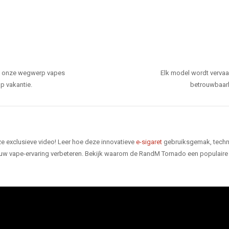
den onze wegwerp vapes
Elk model wordt verva
p vakantie.
betrouwbaarhe
e exclusieve video! Leer hoe deze innovatieve
e-sigaret
gebruiksgemak, techno
 uw vape-ervaring verbeteren. Bekijk waarom de RandM Tornado een populaire 