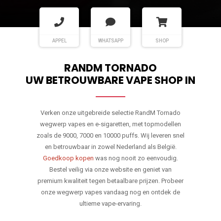
APPEL
WHATSAPP
SHOP
RANDM TORNADO
UW BETROUWBARE VAPE SHOP IN
Verken onze uitgebreide selectie RandM Tornado
wegwerp vapes en e-sigaretten, met topmodellen
zoals de 9000, 7000 en 10000 puffs. Wij leveren snel
en betrouwbaar in zowel Nederland als België.
Goedkoop kopen
was nog nooit zo eenvoudig.
Bestel veilig via onze website en geniet van
premium kwaliteit tegen betaalbare prijzen. Probeer
onze wegwerp vapes vandaag nog en ontdek de
ultieme vape-ervaring.