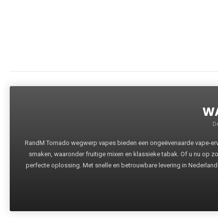
WA
D
RandM Tornado wegwerp vapes bieden een ongeëvenaarde vape-ervari
smaken, waaronder fruitige mixen en klassieke tabak. Of u nu op z
perfecte oplossing. Met snelle en betrouwbare levering in Nederland