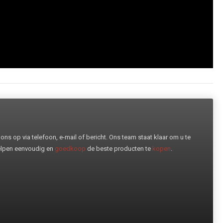
ns op via telefoon, e-mail of bericht. Ons team staat klaar om u te
helpen eenvoudig en
goedkoop
de beste producten te
kopen
.