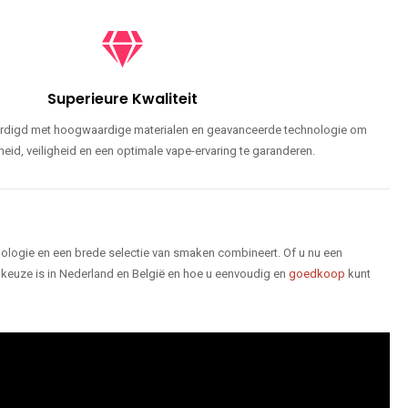
Superieure Kwaliteit
ardigd met hoogwaardige materialen en geavanceerde technologie om
id, veiligheid en een optimale vape-ervaring te garanderen.
logie en een brede selectie van smaken combineert. Of u nu een
keuze is in Nederland en België en hoe u eenvoudig en
goedkoop
kunt