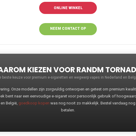
ONLINE WINKEL
NEEM CONTACT OP
VOOR MEER
INFORMATIE
AROM KIEZEN VOOR RANDM TORNA
e beste keuze voor premium e-sigaretten en wegwerp vapes in Nederland en Belgi
ng. Onze modellen zijn zorgvuldig ontworpen en getest om premium kwaliteit
oek bent naar een eenvoudige e-sigaret voor persoonlijk gebruik of hoogwaa
 en België,
goedkoop kopen
was nog nooit zo makkelijk. Bestel vandaag nog
betalen.