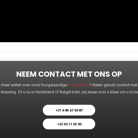
NEEM CONTACT MET ONS OP
 u meer weten over onze hoogwaardige
e-sigaretten
? Neem gerust contact met o
steuning. Of u nu in Nederland of België bent, wij staan voor u klaar om u te 
+31 6 84 67 69 87
+32 50 11 03 00