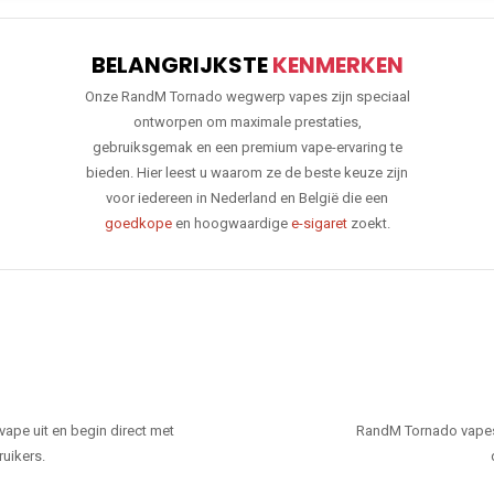
BELANGRIJKSTE
KENMERKEN
Onze RandM Tornado wegwerp vapes zijn speciaal
ontworpen om maximale prestaties,
gebruiksgemak en een premium vape-ervaring te
bieden. Hier leest u waarom ze de beste keuze zijn
voor iedereen in Nederland en België die een
goedkope
en hoogwaardige
e-sigaret
zoekt.
ape uit en begin direct met
RandM Tornado vapes
ruikers.