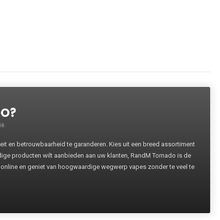
DO?
ë.
 en betrouwbaarheid te garanderen. Kies uit een breed assortiment
rdige producten wilt aanbieden aan uw klanten, RandM Tornado is de
 online en geniet van hoogwaardige wegwerp vapes zonder te veel te