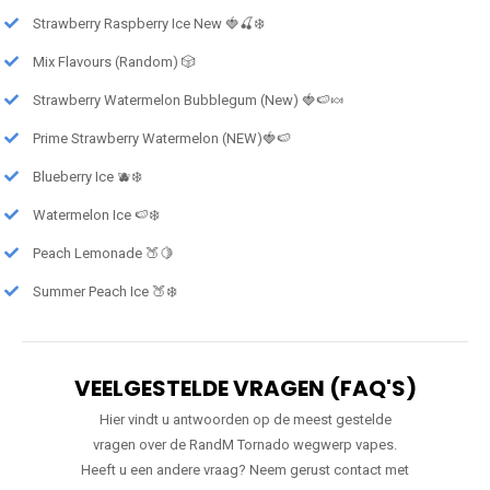
Strawberry Raspberry Ice New 🍓🍒❄️
Mix Flavours (Random) 🎲
Strawberry Watermelon Bubblegum (New) 🍓🍉🍬
Prime Strawberry Watermelon (NEW)🍓🍉
Blueberry Ice 🫐❄️
Watermelon Ice 🍉❄️
Peach Lemonade 🍑🍋
Summer Peach Ice 🍑❄️
VEELGESTELDE VRAGEN (FAQ'S)
Hier vindt u antwoorden op de meest gestelde
vragen over de RandM Tornado wegwerp vapes.
Heeft u een andere vraag? Neem gerust contact met