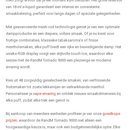
mAh zorgt ervoor dat je elk moment kunt benutten. Het grote reservoir
van 18 ml e-liquid garandeert een intense en consistente
smaakbeleving, perfect voor lange dagen of speciale gelegenheden.
Met geavanceerde mesh-coil technologie geniet je van een optimale
dampproductie en een diepere, vollere smaak. Of je nu kiest voor
fruitige combinaties, klassieke tabaksaroma's of frisse
mentholsmaken, elke puff biedt een rijke en bevredigende damp. Het
unieke RGB-display voegt een stijlvolle touch toe, waardoor elke
sessie met de RandM Tornado 9000 een plezierige en moderne
ervaring wordt.
Kies uit 48 zorgvuldig geselecteerde smaken, van verfrissende
fruitsmaken tot zoete lekkernijen en verkwikkende menthol.
Personaliseer je
vape-ervaring
en ontdek nieuwe smaakdimensies bij
elke puff, zodat elke trek een genot is.
Bij aankoop van meerdere eenheden profiteer je van onze
goedkope
prijzen
, waardoor de RandM Tornado 9000 niet alleen een
hoogwaardige keuze is, maar ook een budgetvriendelijke optie. Elke