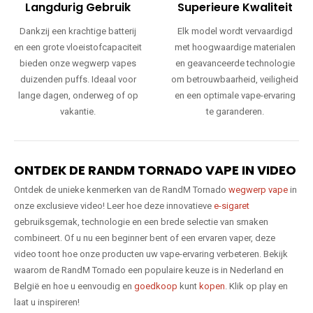
Langdurig Gebruik
Superieure Kwaliteit
Dankzij een krachtige batterij
Elk model wordt vervaardigd
en een grote vloeistofcapaciteit
met hoogwaardige materialen
bieden onze wegwerp vapes
en geavanceerde technologie
duizenden puffs. Ideaal voor
om betrouwbaarheid, veiligheid
lange dagen, onderweg of op
en een optimale vape-ervaring
vakantie.
te garanderen.
ONTDEK DE RANDM TORNADO VAPE IN VIDEO
Ontdek de unieke kenmerken van de RandM Tornado
wegwerp vape
in
onze exclusieve video! Leer hoe deze innovatieve
e-sigaret
gebruiksgemak, technologie en een brede selectie van smaken
combineert. Of u nu een beginner bent of een ervaren vaper, deze
video toont hoe onze producten uw vape-ervaring verbeteren. Bekijk
waarom de RandM Tornado een populaire keuze is in Nederland en
België en hoe u eenvoudig en
goedkoop
kunt
kopen
. Klik op play en
laat u inspireren!