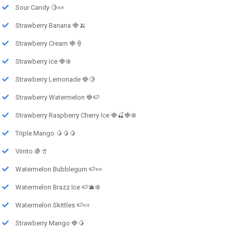
Sour Candy 🍋🍬
Strawberry Banana 🍓🍌
Strawberry Cream 🍓🍦
Strawberry Ice 🍓❄️
Strawberry Lemonade 🍓🍋
Strawberry Watermelon 🍓🍉
Strawberry Raspberry Cherry Ice 🍓🍒🍓❄️
Triple Mango 🥭🥭🥭
Vimto 🍇🥤
Watermelon Bubblegum 🍉🍬
Watermelon Brazz Ice 🍉🫐❄️
Watermelon Skittles 🍉🍬
Strawberry Mango 🍓🥭