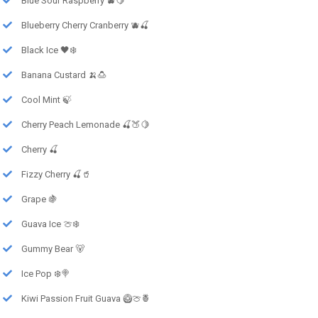
Blue Sour Raspberry 🫐🍋
Blueberry Cherry Cranberry 🫐🍒
Black Ice 🖤❄️
Banana Custard 🍌🍮
Cool Mint 🍃
Cherry Peach Lemonade 🍒🍑🍋
Cherry 🍒
Fizzy Cherry 🍒🥤
Grape 🍇
Guava Ice 🍈❄️
Gummy Bear 🐻
Ice Pop ❄️🍭
Kiwi Passion Fruit Guava 🥝🍈🍍