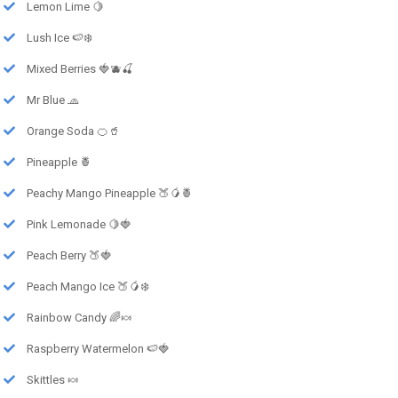
Lemon Lime 🍋
Lush Ice 🍉❄️
Mixed Berries 🍓🫐🍒
Mr Blue 🧢
Orange Soda 🍊🥤
Pineapple 🍍
Peachy Mango Pineapple 🍑🥭🍍
Pink Lemonade 🍋🍓
Peach Berry 🍑🍓
Peach Mango Ice 🍑🥭❄️
Rainbow Candy 🌈🍬
Raspberry Watermelon 🍉🍓
Skittles 🍬