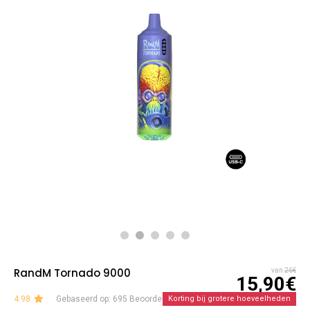
RandM Tornado 9000
van
26€
15,90€
4.98
Gebaseerd op: 695 Beoordelingen
Korting bij grotere hoeveelheden