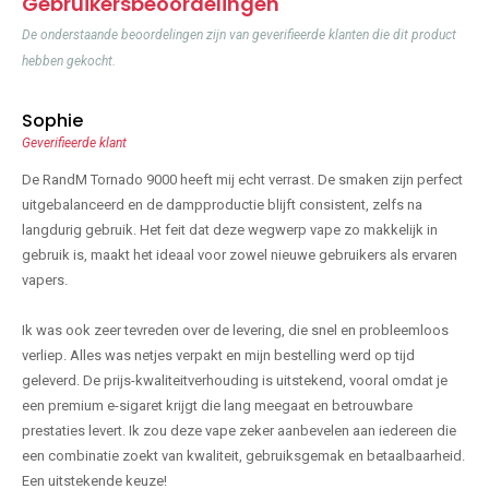
Gebruikersbeoordelingen
De onderstaande beoordelingen zijn van geverifieerde klanten die dit product
hebben gekocht.
Sophie
Geverifieerde klant
De RandM Tornado 9000 heeft mij echt verrast. De smaken zijn perfect
uitgebalanceerd en de dampproductie blijft consistent, zelfs na
langdurig gebruik. Het feit dat deze wegwerp vape zo makkelijk in
gebruik is, maakt het ideaal voor zowel nieuwe gebruikers als ervaren
vapers.
Ik was ook zeer tevreden over de levering, die snel en probleemloos
verliep. Alles was netjes verpakt en mijn bestelling werd op tijd
geleverd. De prijs-kwaliteitverhouding is uitstekend, vooral omdat je
een premium e-sigaret krijgt die lang meegaat en betrouwbare
prestaties levert. Ik zou deze vape zeker aanbevelen aan iedereen die
een combinatie zoekt van kwaliteit, gebruiksgemak en betaalbaarheid.
Een uitstekende keuze!