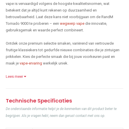
vape is vervaardigd volgens de hoogste kwaliteitsnormen, wat
betekent dat je altijd kunt rekenen op duurzaamheid en
betrouwbaarheid. Laat deze kans niet voorbijgaan om de RandM
Tornado 9000 te proberen – een
wegwerp vape
die innovatie,
gebruiksgemak en waarde perfect combineert.
Ontdek onze premium selectie smaken, variërend van vertrouwde
fruitige klassiekers tot gedurfde nieuwe combinaties die je zintuigen
prikkelen. Kies de perfecte smaak die bij jouw voorkeuren past en
maak je
vape-ervaring
werkelijk uniek.
Lees meer
Technische Specificaties
De onderstaande informatie helpt je de kenmerken van dit product beter te
begrijpen. Als je vragen hebt, neem dan gerust contact met ons op.