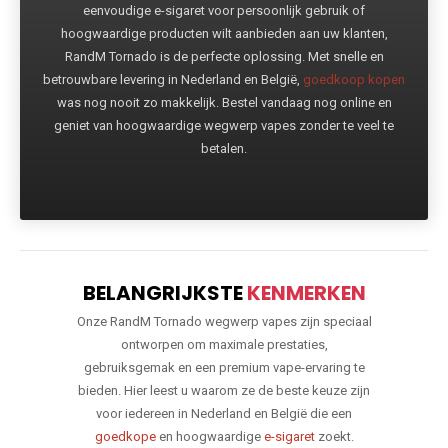
eenvoudige e-sigaret voor persoonlijk gebruik of
hoogwaardige producten wilt aanbieden aan uw klanten,
RandM Tornado is de perfecte oplossing. Met snelle en
betrouwbare levering in Nederland en België,
goedkoop kopen
was nog nooit zo makkelijk. Bestel vandaag nog online en
geniet van hoogwaardige wegwerp vapes zonder te veel te
betalen.
BELANGRIJKSTE
KENMERKEN
Onze RandM Tornado wegwerp vapes zijn speciaal
ontworpen om maximale prestaties,
gebruiksgemak en een premium vape-ervaring te
bieden. Hier leest u waarom ze de beste keuze zijn
voor iedereen in Nederland en België die een
goedkope
en hoogwaardige
e-sigaret
zoekt.