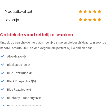
Productkwaliteit
Levertijd
Ontdek de voortreffelijke smaken
Ontdek de verscheidenheid aan heerlijke smaken die beschikbaar zijn voor de
RandM Tornado 9000 en vind degene die perfect bij uw smaak past:
Aloe Grape 🍇
Bluelicious Ice ❄️
Blue Razz Kush 🫐
Black Dragon Ice 🐉❄️
Blue Razz Ice 🫐❄️
Blueberry Raspberry 🫐🍓