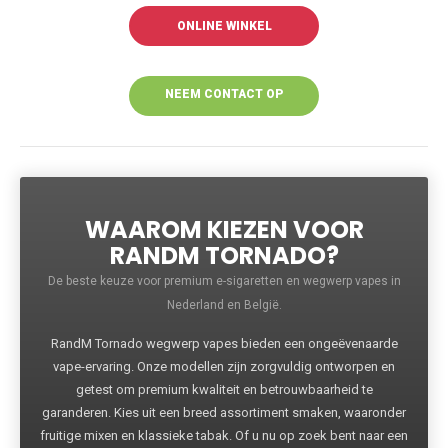
ONLINE WINKEL
NEEM CONTACT OP
VOOR MEER
INFORMATIE
WAAROM KIEZEN VOOR
RANDM TORNADO?
De beste keuze voor premium e-sigaretten en wegwerp vapes in
Nederland en België.
RandM Tornado wegwerp vapes bieden een ongeëvenaarde
vape-ervaring. Onze modellen zijn zorgvuldig ontworpen en
getest om premium kwaliteit en betrouwbaarheid te
garanderen. Kies uit een breed assortiment smaken, waaronder
fruitige mixen en klassieke tabak. Of u nu op zoek bent naar een