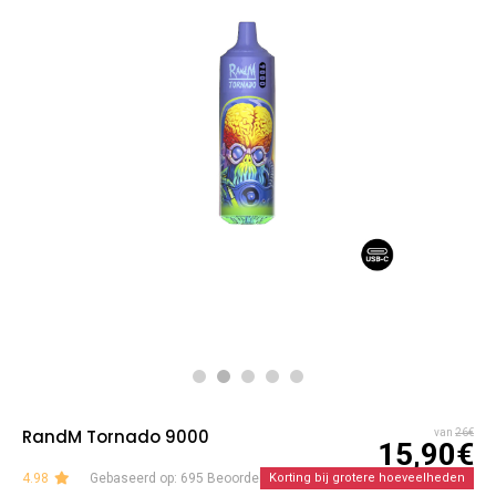
RandM Tornado 9000
van
26€
15,90€
4.98
Gebaseerd op: 695 Beoordelingen
Korting bij grotere hoeveelheden