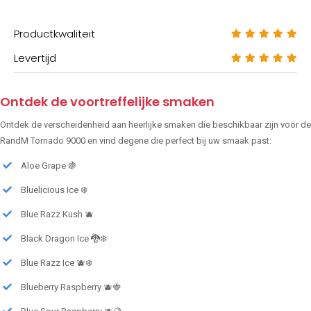
Productkwaliteit
Levertijd
Ontdek de voortreffelijke smaken
Ontdek de verscheidenheid aan heerlijke smaken die beschikbaar zijn voor de
RandM Tornado 9000 en vind degene die perfect bij uw smaak past:
Aloe Grape 🍇
Bluelicious Ice ❄️
Blue Razz Kush 🫐
Black Dragon Ice 🐉❄️
Blue Razz Ice 🫐❄️
Blueberry Raspberry 🫐🍓