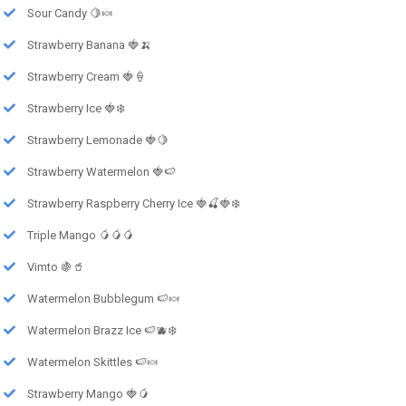
Sour Candy 🍋🍬
Strawberry Banana 🍓🍌
Strawberry Cream 🍓🍦
Strawberry Ice 🍓❄️
Strawberry Lemonade 🍓🍋
Strawberry Watermelon 🍓🍉
Strawberry Raspberry Cherry Ice 🍓🍒🍓❄️
Triple Mango 🥭🥭🥭
Vimto 🍇🥤
Watermelon Bubblegum 🍉🍬
Watermelon Brazz Ice 🍉🫐❄️
Watermelon Skittles 🍉🍬
Strawberry Mango 🍓🥭