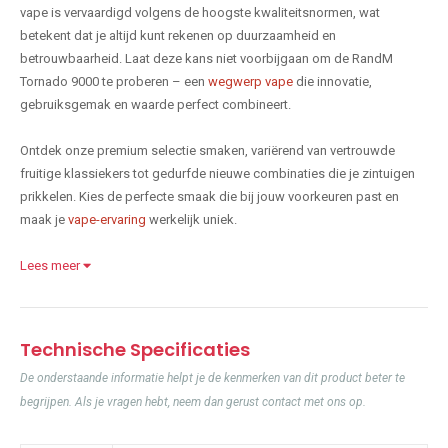
vape is vervaardigd volgens de hoogste kwaliteitsnormen, wat
betekent dat je altijd kunt rekenen op duurzaamheid en
betrouwbaarheid. Laat deze kans niet voorbijgaan om de RandM
Tornado 9000 te proberen – een
wegwerp vape
die innovatie,
gebruiksgemak en waarde perfect combineert.
Ontdek onze premium selectie smaken, variërend van vertrouwde
fruitige klassiekers tot gedurfde nieuwe combinaties die je zintuigen
prikkelen. Kies de perfecte smaak die bij jouw voorkeuren past en
maak je
vape-ervaring
werkelijk uniek.
Lees meer
Technische Specificaties
De onderstaande informatie helpt je de kenmerken van dit product beter te
begrijpen. Als je vragen hebt, neem dan gerust contact met ons op.