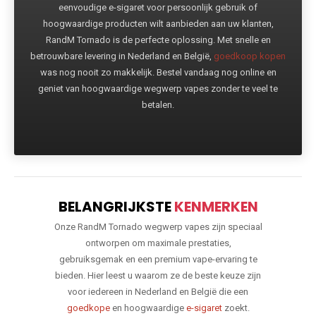
eenvoudige e-sigaret voor persoonlijk gebruik of
hoogwaardige producten wilt aanbieden aan uw klanten,
RandM Tornado is de perfecte oplossing. Met snelle en
betrouwbare levering in Nederland en België,
goedkoop kopen
was nog nooit zo makkelijk. Bestel vandaag nog online en
geniet van hoogwaardige wegwerp vapes zonder te veel te
betalen.
BELANGRIJKSTE
KENMERKEN
Onze RandM Tornado wegwerp vapes zijn speciaal
ontworpen om maximale prestaties,
gebruiksgemak en een premium vape-ervaring te
bieden. Hier leest u waarom ze de beste keuze zijn
voor iedereen in Nederland en België die een
goedkope
en hoogwaardige
e-sigaret
zoekt.