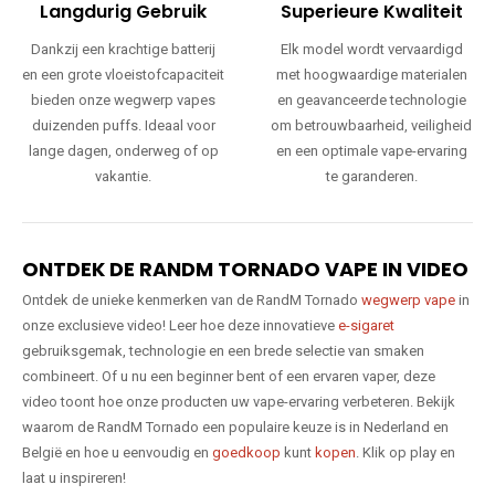
Langdurig Gebruik
Superieure Kwaliteit
Dankzij een krachtige batterij
Elk model wordt vervaardigd
en een grote vloeistofcapaciteit
met hoogwaardige materialen
bieden onze wegwerp vapes
en geavanceerde technologie
duizenden puffs. Ideaal voor
om betrouwbaarheid, veiligheid
lange dagen, onderweg of op
en een optimale vape-ervaring
vakantie.
te garanderen.
ONTDEK DE RANDM TORNADO VAPE IN VIDEO
Ontdek de unieke kenmerken van de RandM Tornado
wegwerp vape
in
onze exclusieve video! Leer hoe deze innovatieve
e-sigaret
gebruiksgemak, technologie en een brede selectie van smaken
combineert. Of u nu een beginner bent of een ervaren vaper, deze
video toont hoe onze producten uw vape-ervaring verbeteren. Bekijk
waarom de RandM Tornado een populaire keuze is in Nederland en
België en hoe u eenvoudig en
goedkoop
kunt
kopen
. Klik op play en
laat u inspireren!