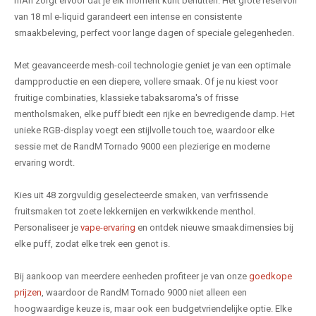
mAh zorgt ervoor dat je elk moment kunt benutten. Het grote reservoir
van 18 ml e-liquid garandeert een intense en consistente
smaakbeleving, perfect voor lange dagen of speciale gelegenheden.
Met geavanceerde mesh-coil technologie geniet je van een optimale
dampproductie en een diepere, vollere smaak. Of je nu kiest voor
fruitige combinaties, klassieke tabaksaroma's of frisse
mentholsmaken, elke puff biedt een rijke en bevredigende damp. Het
unieke RGB-display voegt een stijlvolle touch toe, waardoor elke
sessie met de RandM Tornado 9000 een plezierige en moderne
ervaring wordt.
Kies uit 48 zorgvuldig geselecteerde smaken, van verfrissende
fruitsmaken tot zoete lekkernijen en verkwikkende menthol.
Personaliseer je
vape-ervaring
en ontdek nieuwe smaakdimensies bij
elke puff, zodat elke trek een genot is.
Bij aankoop van meerdere eenheden profiteer je van onze
goedkope
prijzen
, waardoor de RandM Tornado 9000 niet alleen een
hoogwaardige keuze is, maar ook een budgetvriendelijke optie. Elke