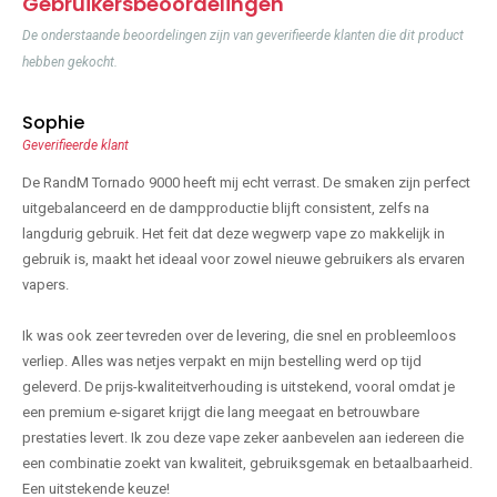
Gebruikersbeoordelingen
De onderstaande beoordelingen zijn van geverifieerde klanten die dit product
hebben gekocht.
Sophie
Geverifieerde klant
De RandM Tornado 9000 heeft mij echt verrast. De smaken zijn perfect
uitgebalanceerd en de dampproductie blijft consistent, zelfs na
langdurig gebruik. Het feit dat deze wegwerp vape zo makkelijk in
gebruik is, maakt het ideaal voor zowel nieuwe gebruikers als ervaren
vapers.
Ik was ook zeer tevreden over de levering, die snel en probleemloos
verliep. Alles was netjes verpakt en mijn bestelling werd op tijd
geleverd. De prijs-kwaliteitverhouding is uitstekend, vooral omdat je
een premium e-sigaret krijgt die lang meegaat en betrouwbare
prestaties levert. Ik zou deze vape zeker aanbevelen aan iedereen die
een combinatie zoekt van kwaliteit, gebruiksgemak en betaalbaarheid.
Een uitstekende keuze!