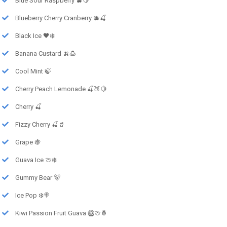
Blue Sour Raspberry 🫐🍋
Blueberry Cherry Cranberry 🫐🍒
Black Ice 🖤❄️
Banana Custard 🍌🍮
Cool Mint 🍃
Cherry Peach Lemonade 🍒🍑🍋
Cherry 🍒
Fizzy Cherry 🍒🥤
Grape 🍇
Guava Ice 🍈❄️
Gummy Bear 🐻
Ice Pop ❄️🍭
Kiwi Passion Fruit Guava 🥝🍈🍍