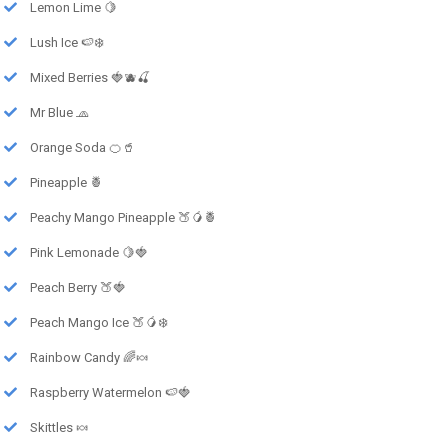
Lemon Lime 🍋
Lush Ice 🍉❄️
Mixed Berries 🍓🫐🍒
Mr Blue 🧢
Orange Soda 🍊🥤
Pineapple 🍍
Peachy Mango Pineapple 🍑🥭🍍
Pink Lemonade 🍋🍓
Peach Berry 🍑🍓
Peach Mango Ice 🍑🥭❄️
Rainbow Candy 🌈🍬
Raspberry Watermelon 🍉🍓
Skittles 🍬