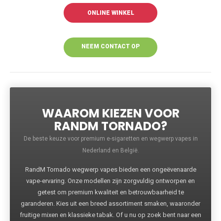
ONLINE WINKEL
NEEM CONTACT OP
VOOR MEER
INFORMATIE
WAAROM KIEZEN VOOR
RANDM TORNADO?
De beste keuze voor premium e-sigaretten en wegwerp vapes in
Nederland en België.
RandM Tornado wegwerp vapes bieden een ongeëvenaarde
vape-ervaring. Onze modellen zijn zorgvuldig ontworpen en
getest om premium kwaliteit en betrouwbaarheid te
garanderen. Kies uit een breed assortiment smaken, waaronder
fruitige mixen en klassieke tabak. Of u nu op zoek bent naar een