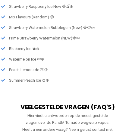
Strawberry Raspberry Ice New 🍓🍒❄️
Mix Flavours (Random) 🎲
Strawberry Watermelon Bubblegum (New) 🍓🍉🍬
Prime Strawberry Watermelon (NEW)🍓🍉
Blueberry Ice 🫐❄️
Watermelon Ice 🍉❄️
Peach Lemonade 🍑🍋
Summer Peach Ice 🍑❄️
VEELGESTELDE VRAGEN (FAQ'S)
Hier vindt u antwoorden op de meest gestelde
vragen over de RandM Tornado wegwerp vapes.
Heeft u een andere vraag? Neem gerust contact met