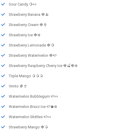
Sour Candy 🍋🍬
Strawberry Banana 🍓🍌
Strawberry Cream 🍓🍦
Strawberry Ice 🍓❄️
Strawberry Lemonade 🍓🍋
Strawberry Watermelon 🍓🍉
Strawberry Raspberry Cherry Ice 🍓🍒🍓❄️
Triple Mango 🥭🥭🥭
Vimto 🍇🥤
Watermelon Bubblegum 🍉🍬
Watermelon Brazz Ice 🍉🫐❄️
Watermelon Skittles 🍉🍬
Strawberry Mango 🍓🥭