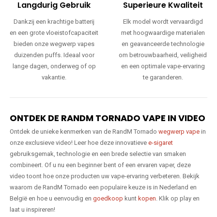
Langdurig Gebruik
Superieure Kwaliteit
Dankzij een krachtige batterij
Elk model wordt vervaardigd
en een grote vloeistofcapaciteit
met hoogwaardige materialen
bieden onze wegwerp vapes
en geavanceerde technologie
duizenden puffs. Ideaal voor
om betrouwbaarheid, veiligheid
lange dagen, onderweg of op
en een optimale vape-ervaring
vakantie.
te garanderen.
ONTDEK DE RANDM TORNADO VAPE IN VIDEO
Ontdek de unieke kenmerken van de RandM Tornado
wegwerp vape
in
onze exclusieve video! Leer hoe deze innovatieve
e-sigaret
gebruiksgemak, technologie en een brede selectie van smaken
combineert. Of u nu een beginner bent of een ervaren vaper, deze
video toont hoe onze producten uw vape-ervaring verbeteren. Bekijk
waarom de RandM Tornado een populaire keuze is in Nederland en
België en hoe u eenvoudig en
goedkoop
kunt
kopen
. Klik op play en
laat u inspireren!