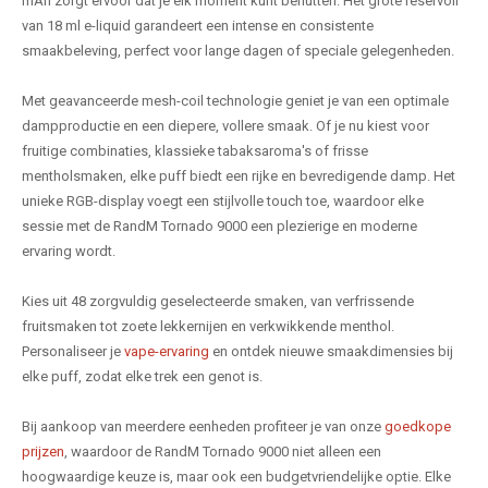
mAh zorgt ervoor dat je elk moment kunt benutten. Het grote reservoir
van 18 ml e-liquid garandeert een intense en consistente
smaakbeleving, perfect voor lange dagen of speciale gelegenheden.
Met geavanceerde mesh-coil technologie geniet je van een optimale
dampproductie en een diepere, vollere smaak. Of je nu kiest voor
fruitige combinaties, klassieke tabaksaroma's of frisse
mentholsmaken, elke puff biedt een rijke en bevredigende damp. Het
unieke RGB-display voegt een stijlvolle touch toe, waardoor elke
sessie met de RandM Tornado 9000 een plezierige en moderne
ervaring wordt.
Kies uit 48 zorgvuldig geselecteerde smaken, van verfrissende
fruitsmaken tot zoete lekkernijen en verkwikkende menthol.
Personaliseer je
vape-ervaring
en ontdek nieuwe smaakdimensies bij
elke puff, zodat elke trek een genot is.
Bij aankoop van meerdere eenheden profiteer je van onze
goedkope
prijzen
, waardoor de RandM Tornado 9000 niet alleen een
hoogwaardige keuze is, maar ook een budgetvriendelijke optie. Elke