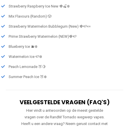
Strawberry Raspberry Ice New 🍓🍒❄️
Mix Flavours (Random) 🎲
Strawberry Watermelon Bubblegum (New) 🍓🍉🍬
Prime Strawberry Watermelon (NEW)🍓🍉
Blueberry Ice 🫐❄️
Watermelon Ice 🍉❄️
Peach Lemonade 🍑🍋
Summer Peach Ice 🍑❄️
VEELGESTELDE VRAGEN (FAQ'S)
Hier vindt u antwoorden op de meest gestelde
vragen over de RandM Tornado wegwerp vapes.
Heeft u een andere vraag? Neem gerust contact met