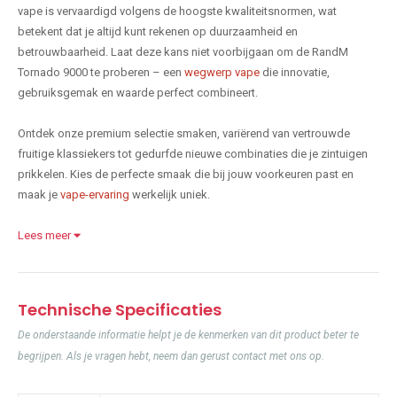
vape is vervaardigd volgens de hoogste kwaliteitsnormen, wat
betekent dat je altijd kunt rekenen op duurzaamheid en
betrouwbaarheid. Laat deze kans niet voorbijgaan om de RandM
Tornado 9000 te proberen – een
wegwerp vape
die innovatie,
gebruiksgemak en waarde perfect combineert.
Ontdek onze premium selectie smaken, variërend van vertrouwde
fruitige klassiekers tot gedurfde nieuwe combinaties die je zintuigen
prikkelen. Kies de perfecte smaak die bij jouw voorkeuren past en
maak je
vape-ervaring
werkelijk uniek.
Lees meer
Technische Specificaties
De onderstaande informatie helpt je de kenmerken van dit product beter te
begrijpen. Als je vragen hebt, neem dan gerust contact met ons op.