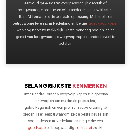
eenvoudige e-sigaret voor persoonlijk gebruik of
hoogwaardige producten wilt aanbieden aan uw klanten,
RandM Tornado is de perfecte oplossing. Met snelle en
betrouwbare levering in Nederland en België,
goedkoop kopen
was nog nooit zo makkelijk. Bestel vandaag nog online en
geniet van hoogwaardige wegwerp vapes zonder te veel te
betalen.
BELANGRIJKSTE
KENMERKEN
Onze RandM Tornado wegwerp vapes zijn speciaal
ontworpen om maximale prestaties,
gebruiksgemak en een premium vape-ervaring te
bieden. Hier leest u waarom ze de beste keuze zijn
voor iedereen in Nederland en België die een
goedkope
en hoogwaardige
e-sigaret
zoekt.