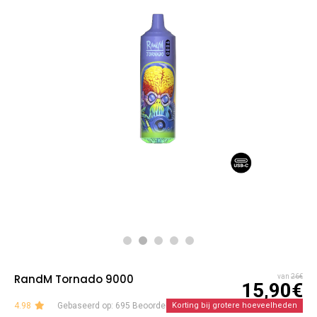
RandM Tornado 9000
van
26€
15,90€
4.98
Gebaseerd op: 695 Beoordelingen
Korting bij grotere hoeveelheden