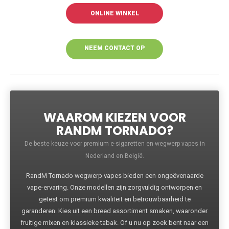
ONLINE WINKEL
NEEM CONTACT OP
VOOR MEER
INFORMATIE
WAAROM KIEZEN VOOR
RANDM TORNADO?
De beste keuze voor premium e-sigaretten en wegwerp vapes in
Nederland en België.
RandM Tornado wegwerp vapes bieden een ongeëvenaarde
vape-ervaring. Onze modellen zijn zorgvuldig ontworpen en
getest om premium kwaliteit en betrouwbaarheid te
garanderen. Kies uit een breed assortiment smaken, waaronder
fruitige mixen en klassieke tabak. Of u nu op zoek bent naar een