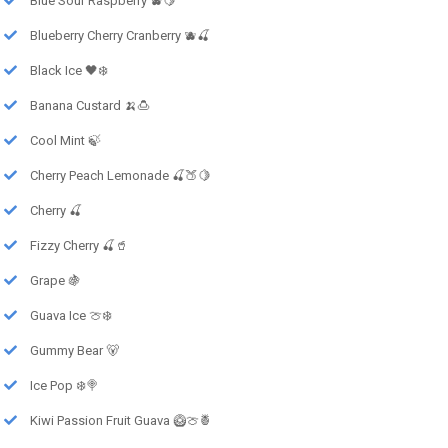
Blue Sour Raspberry 🫐🍋
Blueberry Cherry Cranberry 🫐🍒
Black Ice 🖤❄️
Banana Custard 🍌🍮
Cool Mint 🍃
Cherry Peach Lemonade 🍒🍑🍋
Cherry 🍒
Fizzy Cherry 🍒🥤
Grape 🍇
Guava Ice 🍈❄️
Gummy Bear 🐻
Ice Pop ❄️🍭
Kiwi Passion Fruit Guava 🥝🍈🍍