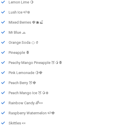
Lemon Lime 🍋
Lush Ice 🍉❄️
Mixed Berries 🍓🫐🍒
Mr Blue 🧢
Orange Soda 🍊🥤
Pineapple 🍍
Peachy Mango Pineapple 🍑🥭🍍
Pink Lemonade 🍋🍓
Peach Berry 🍑🍓
Peach Mango Ice 🍑🥭❄️
Rainbow Candy 🌈🍬
Raspberry Watermelon 🍉🍓
Skittles 🍬