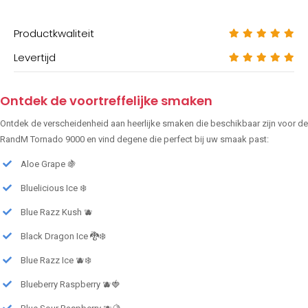
Productkwaliteit
Levertijd
Ontdek de voortreffelijke smaken
Ontdek de verscheidenheid aan heerlijke smaken die beschikbaar zijn voor de
RandM Tornado 9000 en vind degene die perfect bij uw smaak past:
Aloe Grape 🍇
Bluelicious Ice ❄️
Blue Razz Kush 🫐
Black Dragon Ice 🐉❄️
Blue Razz Ice 🫐❄️
Blueberry Raspberry 🫐🍓