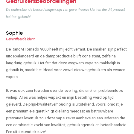
Gebruikersbeoordelingen
De onderstaande beoordelingen zijn van geverifieerde klanten die dit product
hebben gekocht.
Sophie
Geverifieerde klant
De RandM Tornado 9000 heeft mij echt verrast. De smaken zijn perfect
uitgebalanceerd en de dampproductie blijft consistent, zelfs na
langdurig gebruik. Het feit dat deze wegwerp vape zo makkelijk in
gebruik is, maakt het ideaal voor zowel nieuwe gebruikers als ervaren
vapers.
Ik was ook zeer tevreden over de levering, die snel en probleemloos
verliep. Alles was netjes verpakt en mijn bestelling werd op tijd
geleverd. De prijs-kwaliteitverhouding is uitstekend, vooral omdat je
een premium e-sigaret krijgt die lang meegaat en betrouwbare
prestaties levert. Ik zou deze vape zeker aanbevelen aan iedereen die
een combinatie zoekt van kwaliteit, gebruiksgemak en betaalbaarheid.
Een uitstekende keuze!