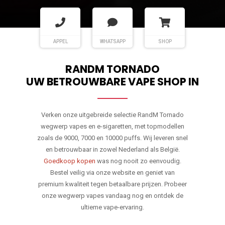
APPEL
WHATSAPP
SHOP
RANDM TORNADO
UW BETROUWBARE VAPE SHOP IN
Verken onze uitgebreide selectie RandM Tornado
wegwerp vapes en e-sigaretten, met topmodellen
zoals de 9000, 7000 en 10000 puffs. Wij leveren snel
en betrouwbaar in zowel Nederland als België.
Goedkoop kopen
was nog nooit zo eenvoudig.
Bestel veilig via onze website en geniet van
premium kwaliteit tegen betaalbare prijzen. Probeer
onze wegwerp vapes vandaag nog en ontdek de
ultieme vape-ervaring.