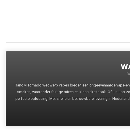
WA
D
RandM Tornado wegwerp vapes bieden een ongeëvenaarde vape-ervari
smaken, waaronder fruitige mixen en klassieke tabak. Of u nu op z
perfecte oplossing. Met snelle en betrouwbare levering in Nederland