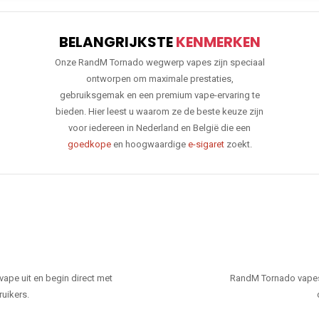
BELANGRIJKSTE
KENMERKEN
Onze RandM Tornado wegwerp vapes zijn speciaal
ontworpen om maximale prestaties,
gebruiksgemak en een premium vape-ervaring te
bieden. Hier leest u waarom ze de beste keuze zijn
voor iedereen in Nederland en België die een
goedkope
en hoogwaardige
e-sigaret
zoekt.
ape uit en begin direct met
RandM Tornado vapes
ruikers.