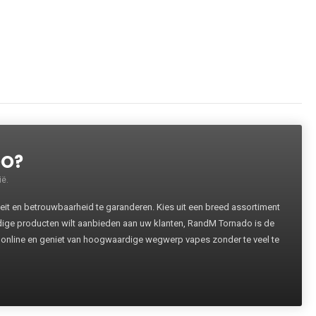
DO?
ë.
 en betrouwbaarheid te garanderen. Kies uit een breed assortiment
rdige producten wilt aanbieden aan uw klanten, RandM Tornado is de
 online en geniet van hoogwaardige wegwerp vapes zonder te veel te