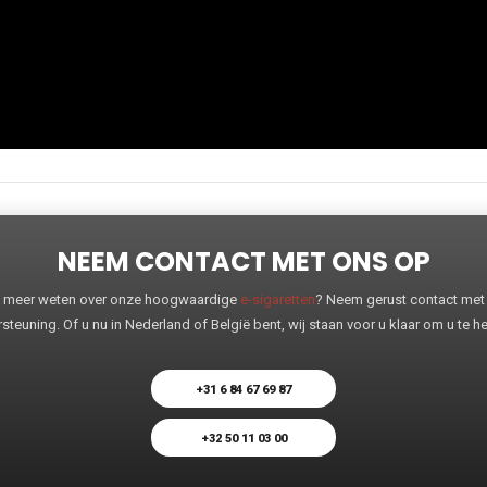
NEEM CONTACT MET ONS OP
 u meer weten over onze hoogwaardige
e-sigaretten
? Neem gerust contact met o
steuning. Of u nu in Nederland of België bent, wij staan voor u klaar om u te 
+31 6 84 67 69 87
+32 50 11 03 00