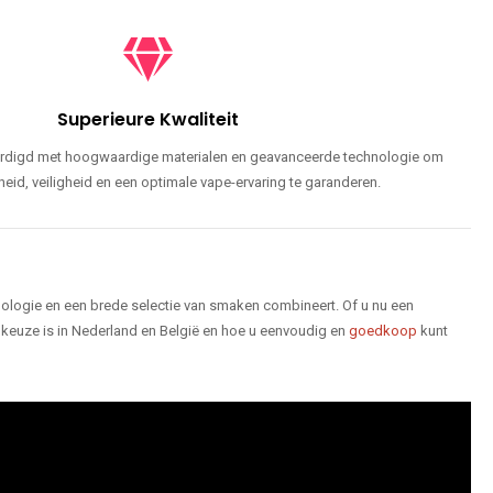
Superieure Kwaliteit
ardigd met hoogwaardige materialen en geavanceerde technologie om
id, veiligheid en een optimale vape-ervaring te garanderen.
logie en een brede selectie van smaken combineert. Of u nu een
keuze is in Nederland en België en hoe u eenvoudig en
goedkoop
kunt