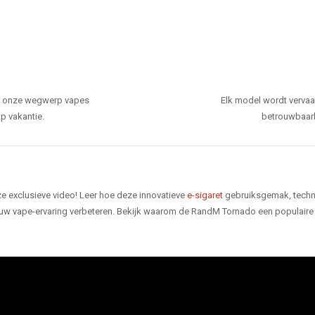
den onze wegwerp vapes
Elk model wordt verva
p vakantie.
betrouwbaarhe
e exclusieve video! Leer hoe deze innovatieve
e-sigaret
gebruiksgemak, techno
 uw vape-ervaring verbeteren. Bekijk waarom de RandM Tornado een populaire 