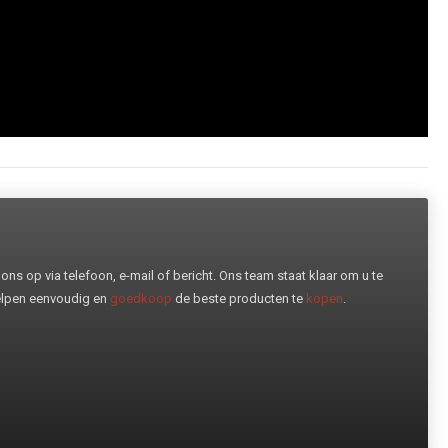
ns op via telefoon, e-mail of bericht. Ons team staat klaar om u te
helpen eenvoudig en
goedkoop
de beste producten te
kopen
.