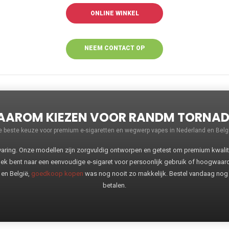
ONLINE WINKEL
NEEM CONTACT OP
VOOR MEER
INFORMATIE
AROM KIEZEN VOOR RANDM TORNA
e beste keuze voor premium e-sigaretten en wegwerp vapes in Nederland en Belgi
ng. Onze modellen zijn zorgvuldig ontworpen en getest om premium kwaliteit
oek bent naar een eenvoudige e-sigaret voor persoonlijk gebruik of hoogwaa
 en België,
goedkoop kopen
was nog nooit zo makkelijk. Bestel vandaag nog
betalen.