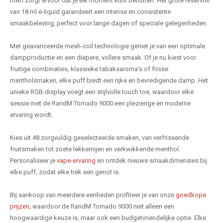
mAh zorgt ervoor dat je elk moment kunt benutten. Het grote reservoir
van 18 ml e-liquid garandeert een intense en consistente
smaakbeleving, perfect voor lange dagen of speciale gelegenheden.
Met geavanceerde mesh-coil technologie geniet je van een optimale
dampproductie en een diepere, vollere smaak. Of je nu kiest voor
fruitige combinaties, klassieke tabaksaroma's of frisse
mentholsmaken, elke puff biedt een rijke en bevredigende damp. Het
unieke RGB-display voegt een stijlvolle touch toe, waardoor elke
sessie met de RandM Tornado 9000 een plezierige en moderne
ervaring wordt.
Kies uit 48 zorgvuldig geselecteerde smaken, van verfrissende
fruitsmaken tot zoete lekkernijen en verkwikkende menthol.
Personaliseer je
vape-ervaring
en ontdek nieuwe smaakdimensies bij
elke puff, zodat elke trek een genot is.
Bij aankoop van meerdere eenheden profiteer je van onze
goedkope
prijzen
, waardoor de RandM Tornado 9000 niet alleen een
hoogwaardige keuze is, maar ook een budgetvriendelijke optie. Elke