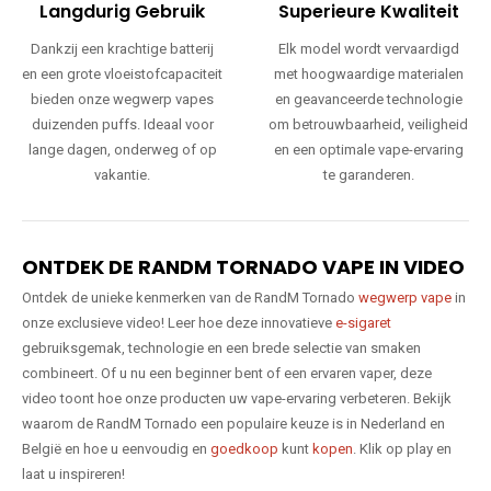
Langdurig Gebruik
Superieure Kwaliteit
Dankzij een krachtige batterij
Elk model wordt vervaardigd
en een grote vloeistofcapaciteit
met hoogwaardige materialen
bieden onze wegwerp vapes
en geavanceerde technologie
duizenden puffs. Ideaal voor
om betrouwbaarheid, veiligheid
lange dagen, onderweg of op
en een optimale vape-ervaring
vakantie.
te garanderen.
ONTDEK DE RANDM TORNADO VAPE IN VIDEO
Ontdek de unieke kenmerken van de RandM Tornado
wegwerp vape
in
onze exclusieve video! Leer hoe deze innovatieve
e-sigaret
gebruiksgemak, technologie en een brede selectie van smaken
combineert. Of u nu een beginner bent of een ervaren vaper, deze
video toont hoe onze producten uw vape-ervaring verbeteren. Bekijk
waarom de RandM Tornado een populaire keuze is in Nederland en
België en hoe u eenvoudig en
goedkoop
kunt
kopen
. Klik op play en
laat u inspireren!