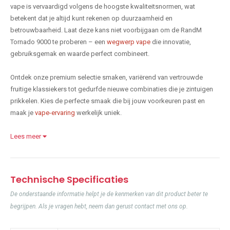
vape is vervaardigd volgens de hoogste kwaliteitsnormen, wat
betekent dat je altijd kunt rekenen op duurzaamheid en
betrouwbaarheid. Laat deze kans niet voorbijgaan om de RandM
Tornado 9000 te proberen – een
wegwerp vape
die innovatie,
gebruiksgemak en waarde perfect combineert.
Ontdek onze premium selectie smaken, variërend van vertrouwde
fruitige klassiekers tot gedurfde nieuwe combinaties die je zintuigen
prikkelen. Kies de perfecte smaak die bij jouw voorkeuren past en
maak je
vape-ervaring
werkelijk uniek.
Lees meer
Technische Specificaties
De onderstaande informatie helpt je de kenmerken van dit product beter te
begrijpen. Als je vragen hebt, neem dan gerust contact met ons op.