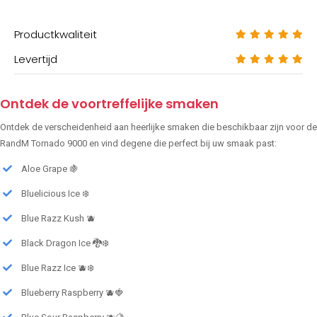
Productkwaliteit
Levertijd
Ontdek de voortreffelijke smaken
Ontdek de verscheidenheid aan heerlijke smaken die beschikbaar zijn voor de
RandM Tornado 9000 en vind degene die perfect bij uw smaak past:
Aloe Grape 🍇
Bluelicious Ice ❄️
Blue Razz Kush 🫐
Black Dragon Ice 🐉❄️
Blue Razz Ice 🫐❄️
Blueberry Raspberry 🫐🍓