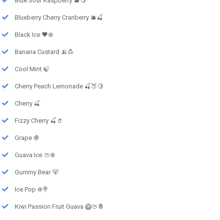
Blue Sour Raspberry 🫐🍋
Blueberry Cherry Cranberry 🫐🍒
Black Ice 🖤❄️
Banana Custard 🍌🍮
Cool Mint 🍃
Cherry Peach Lemonade 🍒🍑🍋
Cherry 🍒
Fizzy Cherry 🍒🥤
Grape 🍇
Guava Ice 🍈❄️
Gummy Bear 🐻
Ice Pop ❄️🍭
Kiwi Passion Fruit Guava 🥝🍈🍍