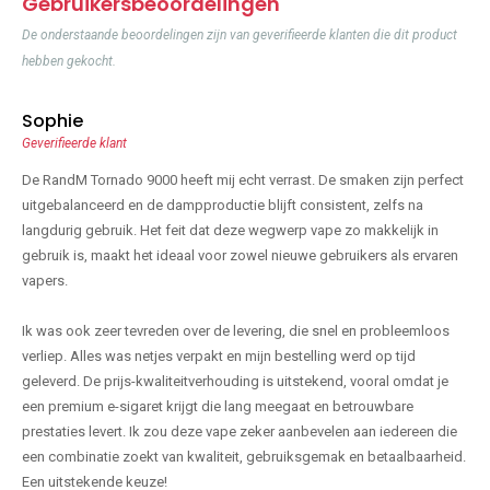
Gebruikersbeoordelingen
De onderstaande beoordelingen zijn van geverifieerde klanten die dit product
hebben gekocht.
Sophie
Geverifieerde klant
De RandM Tornado 9000 heeft mij echt verrast. De smaken zijn perfect
uitgebalanceerd en de dampproductie blijft consistent, zelfs na
langdurig gebruik. Het feit dat deze wegwerp vape zo makkelijk in
gebruik is, maakt het ideaal voor zowel nieuwe gebruikers als ervaren
vapers.
Ik was ook zeer tevreden over de levering, die snel en probleemloos
verliep. Alles was netjes verpakt en mijn bestelling werd op tijd
geleverd. De prijs-kwaliteitverhouding is uitstekend, vooral omdat je
een premium e-sigaret krijgt die lang meegaat en betrouwbare
prestaties levert. Ik zou deze vape zeker aanbevelen aan iedereen die
een combinatie zoekt van kwaliteit, gebruiksgemak en betaalbaarheid.
Een uitstekende keuze!