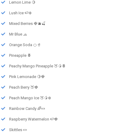
Lemon Lime 🍋
Lush Ice 🍉❄️
Mixed Berries 🍓🫐🍒
Mr Blue 🧢
Orange Soda 🍊🥤
Pineapple 🍍
Peachy Mango Pineapple 🍑🥭🍍
Pink Lemonade 🍋🍓
Peach Berry 🍑🍓
Peach Mango Ice 🍑🥭❄️
Rainbow Candy 🌈🍬
Raspberry Watermelon 🍉🍓
Skittles 🍬