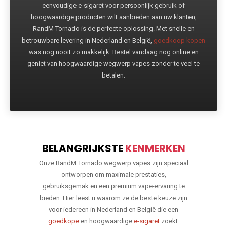
eenvoudige e-sigaret voor persoonlijk gebruik of
hoogwaardige producten wilt aanbieden aan uw klanten,
RandM Tornado is de perfecte oplossing. Met snelle en
betrouwbare levering in Nederland en België,
goedkoop kopen
was nog nooit zo makkelijk. Bestel vandaag nog online en
geniet van hoogwaardige wegwerp vapes zonder te veel te
betalen.
BELANGRIJKSTE
KENMERKEN
Onze RandM Tornado wegwerp vapes zijn speciaal
ontworpen om maximale prestaties,
gebruiksgemak en een premium vape-ervaring te
bieden. Hier leest u waarom ze de beste keuze zijn
voor iedereen in Nederland en België die een
goedkope
en hoogwaardige
e-sigaret
zoekt.