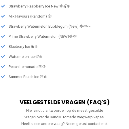
Strawberry Raspberry Ice New 🍓🍒❄️
Mix Flavours (Random) 🎲
Strawberry Watermelon Bubblegum (New) 🍓🍉🍬
Prime Strawberry Watermelon (NEW)🍓🍉
Blueberry Ice 🫐❄️
Watermelon Ice 🍉❄️
Peach Lemonade 🍑🍋
Summer Peach Ice 🍑❄️
VEELGESTELDE VRAGEN (FAQ'S)
Hier vindt u antwoorden op de meest gestelde
vragen over de RandM Tornado wegwerp vapes.
Heeft u een andere vraag? Neem gerust contact met