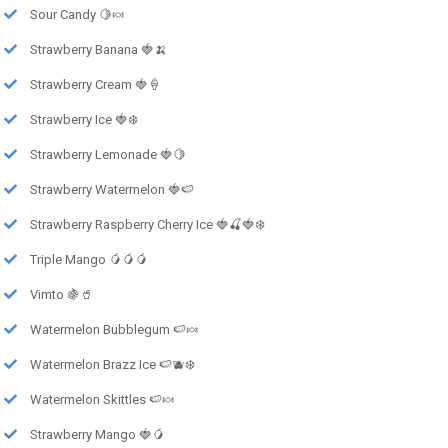
Sour Candy 🍋🍬
Strawberry Banana 🍓🍌
Strawberry Cream 🍓🍦
Strawberry Ice 🍓❄️
Strawberry Lemonade 🍓🍋
Strawberry Watermelon 🍓🍉
Strawberry Raspberry Cherry Ice 🍓🍒🍓❄️
Triple Mango 🥭🥭🥭
Vimto 🍇🥤
Watermelon Bubblegum 🍉🍬
Watermelon Brazz Ice 🍉🫐❄️
Watermelon Skittles 🍉🍬
Strawberry Mango 🍓🥭