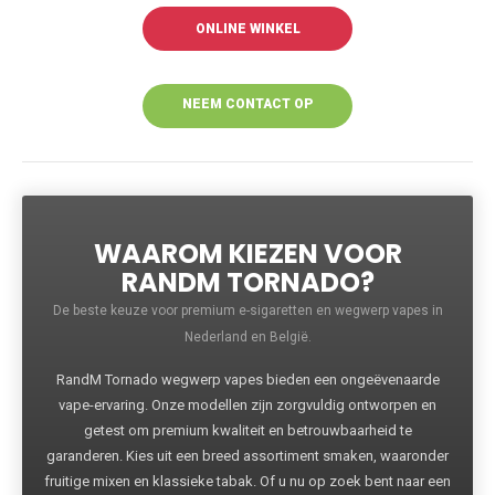
ONLINE WINKEL
NEEM CONTACT OP
VOOR MEER
INFORMATIE
WAAROM KIEZEN VOOR
RANDM TORNADO?
De beste keuze voor premium e-sigaretten en wegwerp vapes in
Nederland en België.
RandM Tornado wegwerp vapes bieden een ongeëvenaarde
vape-ervaring. Onze modellen zijn zorgvuldig ontworpen en
getest om premium kwaliteit en betrouwbaarheid te
garanderen. Kies uit een breed assortiment smaken, waaronder
fruitige mixen en klassieke tabak. Of u nu op zoek bent naar een