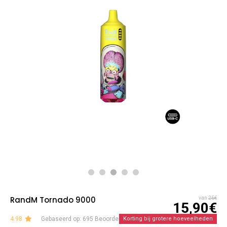
RandM Tornado 9000
van
26€
15,90€
4.98
Gebaseerd op: 695 Beoordelingen
Korting bij grotere hoeveelheden