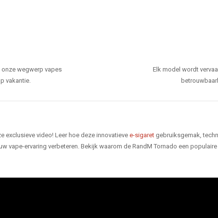
den onze wegwerp vapes
Elk model wordt verva
p vakantie.
betrouwbaarhe
e exclusieve video! Leer hoe deze innovatieve
e-sigaret
gebruiksgemak, techno
 uw vape-ervaring verbeteren. Bekijk waarom de RandM Tornado een populaire 