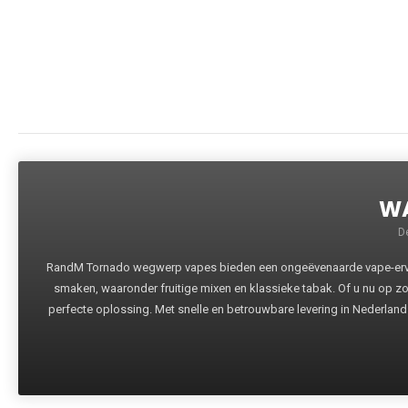
WA
D
RandM Tornado wegwerp vapes bieden een ongeëvenaarde vape-ervari
smaken, waaronder fruitige mixen en klassieke tabak. Of u nu op z
perfecte oplossing. Met snelle en betrouwbare levering in Nederland