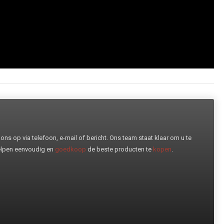
ns op via telefoon, e-mail of bericht. Ons team staat klaar om u te
helpen eenvoudig en
goedkoop
de beste producten te
kopen
.