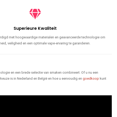
Superieure Kwaliteit
ardigd met hoogwaardige materialen en geavanceerde technologie om
id, veiligheid en een optimale vape-ervaring te garanderen.
logie en een brede selectie van smaken combineert. Of u nu een
keuze is in Nederland en België en hoe u eenvoudig en
goedkoop
kunt