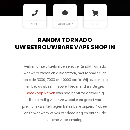
APPEL
WHATSAPP
SHOP
RANDM TORNADO
UW BETROUWBARE VAPE SHOP IN
Verken onze uitgebreide selectie RandM Tornado
wegwerp vapes en e-sigaretten, met topmodellen
zoals de 9000, 7000 en 10000 puffs. Wij leveren snel
en betrouwbaar in zowel Nederland als België.
Goedkoop kopen
was nog nooit zo eenvoudig.
Bestel veilig via onze website en geniet van
premium kwaliteit tegen betaalbare prijzen. Probeer
onze wegwerp vapes vandaag nog en ontdek de
ultieme vape-ervaring.