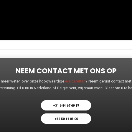
NEEM CONTACT MET ONS OP
 u meer weten over onze hoogwaardige
e-sigaretten
? Neem gerust contact met o
steuning. Of u nu in Nederland of België bent, wij staan voor u klaar om u te 
+31 6 84 67 69 87
+32 50 11 03 00