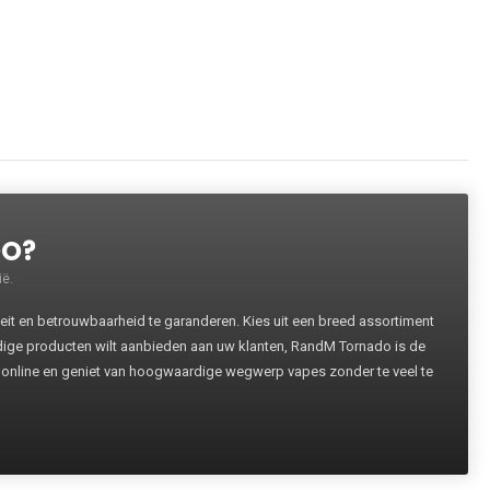
DO?
ë.
 en betrouwbaarheid te garanderen. Kies uit een breed assortiment
rdige producten wilt aanbieden aan uw klanten, RandM Tornado is de
 online en geniet van hoogwaardige wegwerp vapes zonder te veel te