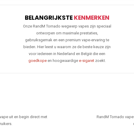
BELANGRIJKSTE
KENMERKEN
Onze RandM Tornado wegwerp vapes zijn speciaal
ontworpen om maximale prestaties,
gebruiksgemak en een premium vape-ervaring te
bieden. Hier leest u waarom ze de beste keuze zijn
voor iedereen in Nederland en België die een
goedkope
en hoogwaardige
e-sigaret
zoekt.
ape uit en begin direct met
RandM Tornado vapes
ruikers.