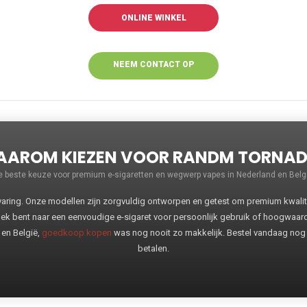
ONLINE WINKEL
NEEM CONTACT OP
VOOR MEER
INFORMATIE
AROM KIEZEN VOOR RANDM TORNA
e beste keuze voor premium e-sigaretten en wegwerp vapes in Nederland en Belgi
ng. Onze modellen zijn zorgvuldig ontworpen en getest om premium kwaliteit
oek bent naar een eenvoudige e-sigaret voor persoonlijk gebruik of hoogwaa
 en België,
goedkoop kopen
was nog nooit zo makkelijk. Bestel vandaag nog
betalen.