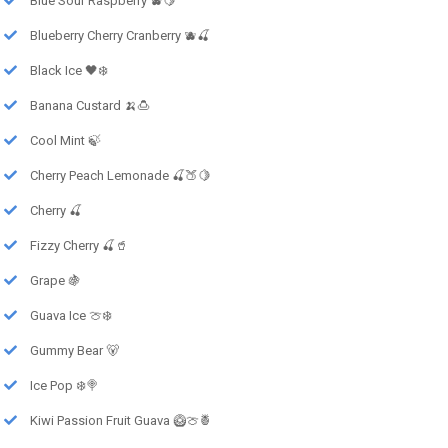
Blue Sour Raspberry 🫐🍋
Blueberry Cherry Cranberry 🫐🍒
Black Ice 🖤❄️
Banana Custard 🍌🍮
Cool Mint 🍃
Cherry Peach Lemonade 🍒🍑🍋
Cherry 🍒
Fizzy Cherry 🍒🥤
Grape 🍇
Guava Ice 🍈❄️
Gummy Bear 🐻
Ice Pop ❄️🍭
Kiwi Passion Fruit Guava 🥝🍈🍍