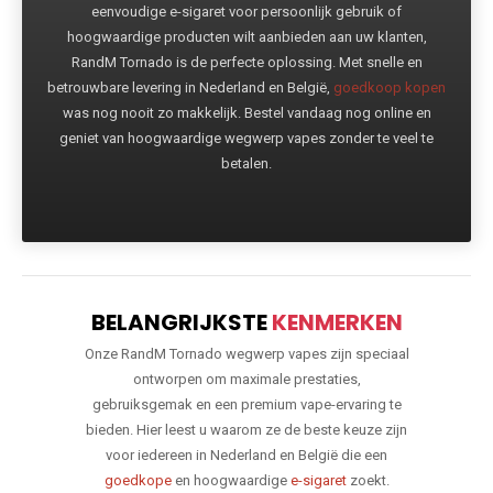
eenvoudige e-sigaret voor persoonlijk gebruik of
hoogwaardige producten wilt aanbieden aan uw klanten,
RandM Tornado is de perfecte oplossing. Met snelle en
betrouwbare levering in Nederland en België,
goedkoop kopen
was nog nooit zo makkelijk. Bestel vandaag nog online en
geniet van hoogwaardige wegwerp vapes zonder te veel te
betalen.
BELANGRIJKSTE
KENMERKEN
Onze RandM Tornado wegwerp vapes zijn speciaal
ontworpen om maximale prestaties,
gebruiksgemak en een premium vape-ervaring te
bieden. Hier leest u waarom ze de beste keuze zijn
voor iedereen in Nederland en België die een
goedkope
en hoogwaardige
e-sigaret
zoekt.