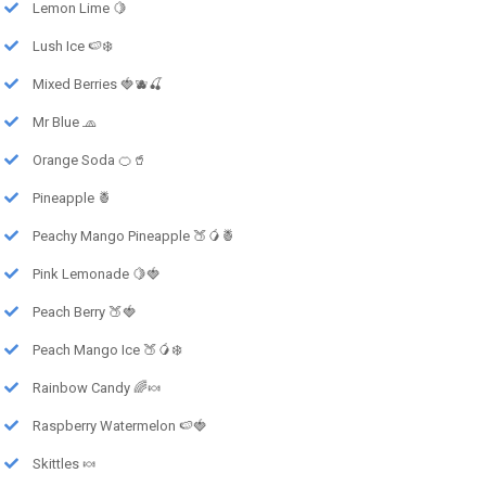
Lemon Lime 🍋
Lush Ice 🍉❄️
Mixed Berries 🍓🫐🍒
Mr Blue 🧢
Orange Soda 🍊🥤
Pineapple 🍍
Peachy Mango Pineapple 🍑🥭🍍
Pink Lemonade 🍋🍓
Peach Berry 🍑🍓
Peach Mango Ice 🍑🥭❄️
Rainbow Candy 🌈🍬
Raspberry Watermelon 🍉🍓
Skittles 🍬