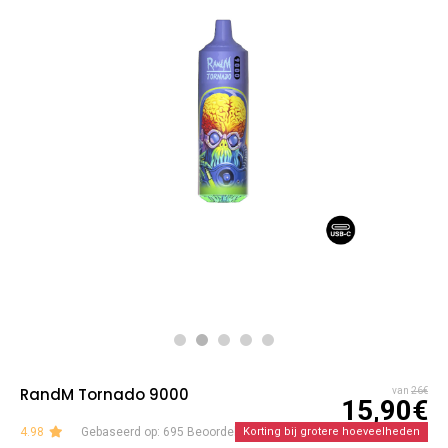
RandM Tornado 9000
van
26€
15,90€
4.98
Gebaseerd op: 695 Beoordelingen
Korting bij grotere hoeveelheden