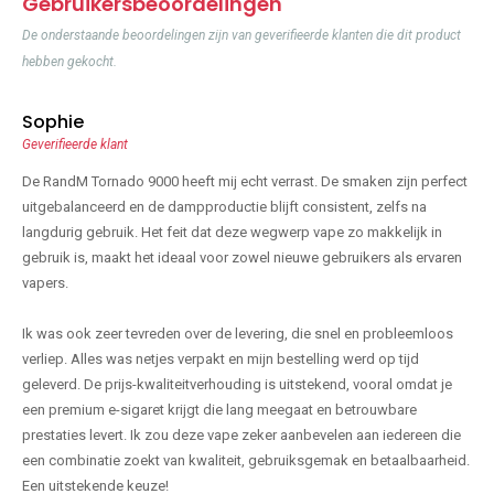
Gebruikersbeoordelingen
De onderstaande beoordelingen zijn van geverifieerde klanten die dit product
hebben gekocht.
Sophie
Geverifieerde klant
De RandM Tornado 9000 heeft mij echt verrast. De smaken zijn perfect
uitgebalanceerd en de dampproductie blijft consistent, zelfs na
langdurig gebruik. Het feit dat deze wegwerp vape zo makkelijk in
gebruik is, maakt het ideaal voor zowel nieuwe gebruikers als ervaren
vapers.
Ik was ook zeer tevreden over de levering, die snel en probleemloos
verliep. Alles was netjes verpakt en mijn bestelling werd op tijd
geleverd. De prijs-kwaliteitverhouding is uitstekend, vooral omdat je
een premium e-sigaret krijgt die lang meegaat en betrouwbare
prestaties levert. Ik zou deze vape zeker aanbevelen aan iedereen die
een combinatie zoekt van kwaliteit, gebruiksgemak en betaalbaarheid.
Een uitstekende keuze!