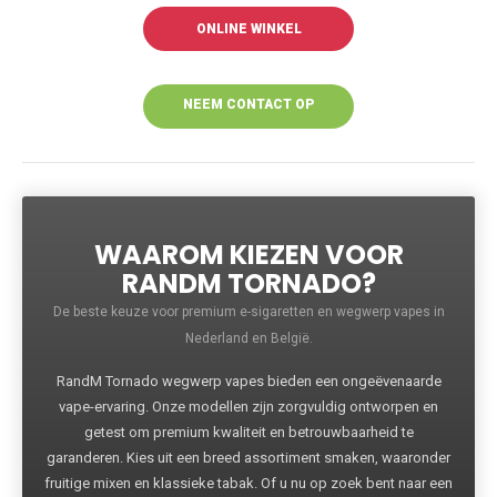
ONLINE WINKEL
NEEM CONTACT OP
VOOR MEER
INFORMATIE
WAAROM KIEZEN VOOR
RANDM TORNADO?
De beste keuze voor premium e-sigaretten en wegwerp vapes in
Nederland en België.
RandM Tornado wegwerp vapes bieden een ongeëvenaarde
vape-ervaring. Onze modellen zijn zorgvuldig ontworpen en
getest om premium kwaliteit en betrouwbaarheid te
garanderen. Kies uit een breed assortiment smaken, waaronder
fruitige mixen en klassieke tabak. Of u nu op zoek bent naar een