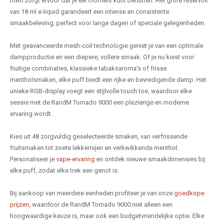
mAh zorgt ervoor dat je elk moment kunt benutten. Het grote reservoir
van 18 ml e-liquid garandeert een intense en consistente
smaakbeleving, perfect voor lange dagen of speciale gelegenheden.
Met geavanceerde mesh-coil technologie geniet je van een optimale
dampproductie en een diepere, vollere smaak. Of je nu kiest voor
fruitige combinaties, klassieke tabaksaroma's of frisse
mentholsmaken, elke puff biedt een rijke en bevredigende damp. Het
unieke RGB-display voegt een stijlvolle touch toe, waardoor elke
sessie met de RandM Tornado 9000 een plezierige en moderne
ervaring wordt.
Kies uit 48 zorgvuldig geselecteerde smaken, van verfrissende
fruitsmaken tot zoete lekkernijen en verkwikkende menthol.
Personaliseer je
vape-ervaring
en ontdek nieuwe smaakdimensies bij
elke puff, zodat elke trek een genot is.
Bij aankoop van meerdere eenheden profiteer je van onze
goedkope
prijzen
, waardoor de RandM Tornado 9000 niet alleen een
hoogwaardige keuze is, maar ook een budgetvriendelijke optie. Elke