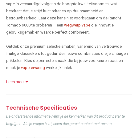
vape is vervaardigd volgens de hoogste kwaliteitsnormen, wat
betekent dat je altijd kunt rekenen op duurzaamheid en
betrouwbaarheid. Laat deze kans niet voorbijgaan om de RandM
Tornado 9000 te proberen – een
wegwerp vape
die innovatie,
gebruiksgemak en waarde perfect combineert.
Ontdek onze premium selectie smaken, variërend van vertrouwde
fruitige klassiekers tot gedurfde nieuwe combinaties die je zintuigen
prikkelen. Kies de perfecte smaak die bij jouw voorkeuren past en
maak je
vape-ervaring
werkelijk uniek.
Lees meer
Technische Specificaties
De onderstaande informatie helpt je de kenmerken van dit product beter te
begrijpen. Als je vragen hebt, neem dan gerust contact met ons op.