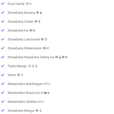
Sour Candy 🍋🍬
Strawberry Banana 🍓🍌
Strawberry Cream 🍓🍦
Strawberry Ice 🍓❄️
Strawberry Lemonade 🍓🍋
Strawberry Watermelon 🍓🍉
Strawberry Raspberry Cherry Ice 🍓🍒🍓❄️
Triple Mango 🥭🥭🥭
Vimto 🍇🥤
Watermelon Bubblegum 🍉🍬
Watermelon Brazz Ice 🍉🫐❄️
Watermelon Skittles 🍉🍬
Strawberry Mango 🍓🥭