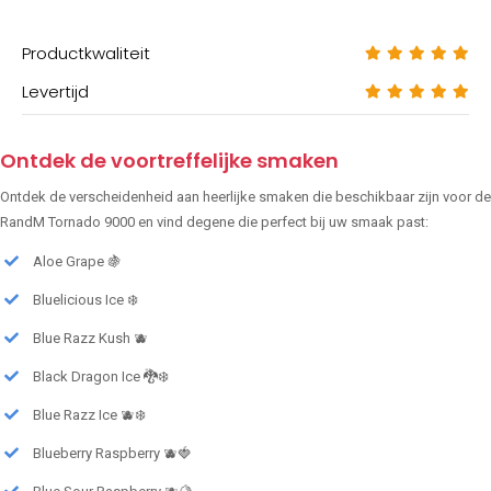
Productkwaliteit
Levertijd
Ontdek de voortreffelijke smaken
Ontdek de verscheidenheid aan heerlijke smaken die beschikbaar zijn voor de
RandM Tornado 9000 en vind degene die perfect bij uw smaak past:
Aloe Grape 🍇
Bluelicious Ice ❄️
Blue Razz Kush 🫐
Black Dragon Ice 🐉❄️
Blue Razz Ice 🫐❄️
Blueberry Raspberry 🫐🍓