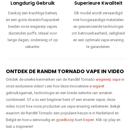
Langdurig Gebruik
Superieure Kwaliteit
Dankzij een krachtige batterij
Elk model wordt vervaardigd
en een grote vloeistofcapaciteit
met hoogwaardige materialen
bieden onze wegwerp vapes
en geavanceerde technologie
duizenden puffs. Ideaal voor
om betrouwbaarheid, veiligheid
lange dagen, onderweg of op
en een optimale vape-ervaring
vakantie.
te garanderen.
ONTDEK DE RANDM TORNADO VAPE IN VIDEO
Ontdek de unieke kenmerken van de RandM Tornado
wegwerp vape
in
onze exclusieve video! Leer hoe deze innovatieve
e-sigaret
gebruiksgemak, technologie en een brede selectie van smaken
combineert. Of u nu een beginner bent of een ervaren vaper, deze
video toont hoe onze producten uw vape-ervaring verbeteren. Bekijk
waarom de RandM Tornado een populaire keuze is in Nederland en
België en hoe u eenvoudig en
goedkoop
kunt
kopen
. Klik op play en
laat u inspireren!