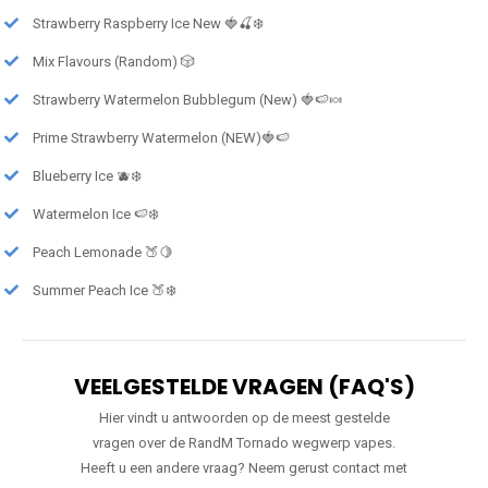
Strawberry Raspberry Ice New 🍓🍒❄️
Mix Flavours (Random) 🎲
Strawberry Watermelon Bubblegum (New) 🍓🍉🍬
Prime Strawberry Watermelon (NEW)🍓🍉
Blueberry Ice 🫐❄️
Watermelon Ice 🍉❄️
Peach Lemonade 🍑🍋
Summer Peach Ice 🍑❄️
VEELGESTELDE VRAGEN (FAQ'S)
Hier vindt u antwoorden op de meest gestelde
vragen over de RandM Tornado wegwerp vapes.
Heeft u een andere vraag? Neem gerust contact met