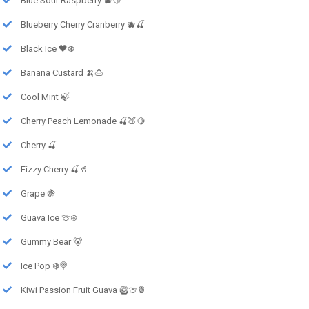
Blue Sour Raspberry 🫐🍋
Blueberry Cherry Cranberry 🫐🍒
Black Ice 🖤❄️
Banana Custard 🍌🍮
Cool Mint 🍃
Cherry Peach Lemonade 🍒🍑🍋
Cherry 🍒
Fizzy Cherry 🍒🥤
Grape 🍇
Guava Ice 🍈❄️
Gummy Bear 🐻
Ice Pop ❄️🍭
Kiwi Passion Fruit Guava 🥝🍈🍍