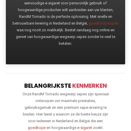
eenvoudige e-sigaret voor persoonlijk gebruik of
hoogwaardige producten wilt aanbieden aan uw klanten,
RandM Tornado is de perfecte oplossing. Met snelle en
betrouwbare levering in Nederland en België,
goedkoop kopen
was nog nooit zo makkelijk. Bestel vandaag nog online en
geniet van hoogwaardige wegwerp vapes zonder te veel te
betalen.
BELANGRIJKSTE
KENMERKEN
Onze RandM Tornado wegwerp vapes zijn speciaal
ontworpen om maximale prestaties,
gebruiksgemak en een premium vape-ervaring te
bieden. Hier leest u waarom ze de beste keuze zijn
voor iedereen in Nederland en België die een
goedkope
en hoogwaardige
e-sigaret
zoekt.