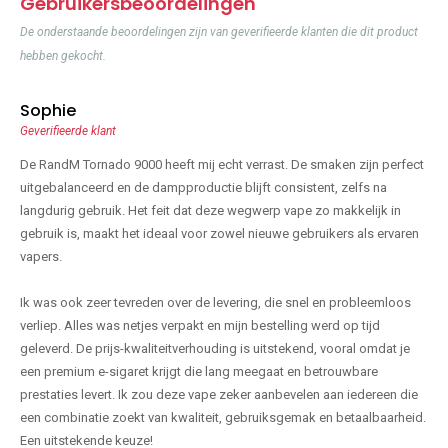
Gebruikersbeoordelingen
De onderstaande beoordelingen zijn van geverifieerde klanten die dit product
hebben gekocht.
Sophie
Geverifieerde klant
De RandM Tornado 9000 heeft mij echt verrast. De smaken zijn perfect
uitgebalanceerd en de dampproductie blijft consistent, zelfs na
langdurig gebruik. Het feit dat deze wegwerp vape zo makkelijk in
gebruik is, maakt het ideaal voor zowel nieuwe gebruikers als ervaren
vapers.
Ik was ook zeer tevreden over de levering, die snel en probleemloos
verliep. Alles was netjes verpakt en mijn bestelling werd op tijd
geleverd. De prijs-kwaliteitverhouding is uitstekend, vooral omdat je
een premium e-sigaret krijgt die lang meegaat en betrouwbare
prestaties levert. Ik zou deze vape zeker aanbevelen aan iedereen die
een combinatie zoekt van kwaliteit, gebruiksgemak en betaalbaarheid.
Een uitstekende keuze!