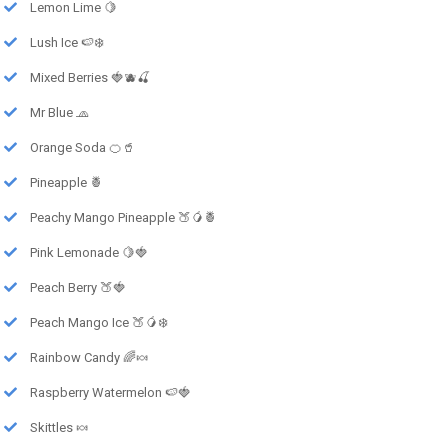
Lemon Lime 🍋
Lush Ice 🍉❄️
Mixed Berries 🍓🫐🍒
Mr Blue 🧢
Orange Soda 🍊🥤
Pineapple 🍍
Peachy Mango Pineapple 🍑🥭🍍
Pink Lemonade 🍋🍓
Peach Berry 🍑🍓
Peach Mango Ice 🍑🥭❄️
Rainbow Candy 🌈🍬
Raspberry Watermelon 🍉🍓
Skittles 🍬