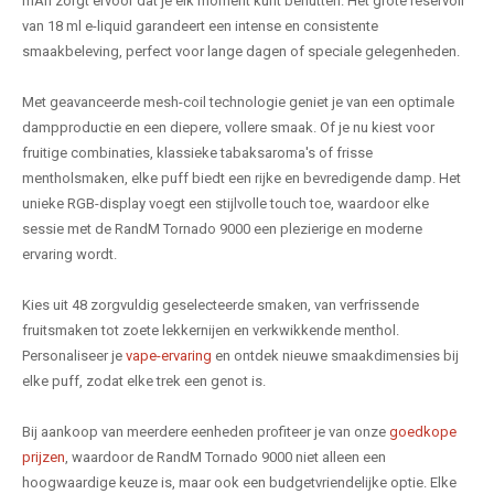
mAh zorgt ervoor dat je elk moment kunt benutten. Het grote reservoir
van 18 ml e-liquid garandeert een intense en consistente
smaakbeleving, perfect voor lange dagen of speciale gelegenheden.
Met geavanceerde mesh-coil technologie geniet je van een optimale
dampproductie en een diepere, vollere smaak. Of je nu kiest voor
fruitige combinaties, klassieke tabaksaroma's of frisse
mentholsmaken, elke puff biedt een rijke en bevredigende damp. Het
unieke RGB-display voegt een stijlvolle touch toe, waardoor elke
sessie met de RandM Tornado 9000 een plezierige en moderne
ervaring wordt.
Kies uit 48 zorgvuldig geselecteerde smaken, van verfrissende
fruitsmaken tot zoete lekkernijen en verkwikkende menthol.
Personaliseer je
vape-ervaring
en ontdek nieuwe smaakdimensies bij
elke puff, zodat elke trek een genot is.
Bij aankoop van meerdere eenheden profiteer je van onze
goedkope
prijzen
, waardoor de RandM Tornado 9000 niet alleen een
hoogwaardige keuze is, maar ook een budgetvriendelijke optie. Elke