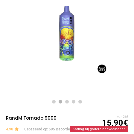
RandM Tornado 9000
van
26€
15,90€
4.98
Gebaseerd op: 695 Beoordelingen
Korting bij grotere hoeveelheden