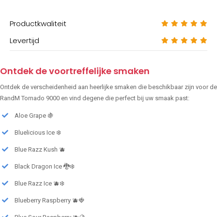
Productkwaliteit
Levertijd
Ontdek de voortreffelijke smaken
Ontdek de verscheidenheid aan heerlijke smaken die beschikbaar zijn voor de
RandM Tornado 9000 en vind degene die perfect bij uw smaak past:
Aloe Grape 🍇
Bluelicious Ice ❄️
Blue Razz Kush 🫐
Black Dragon Ice 🐉❄️
Blue Razz Ice 🫐❄️
Blueberry Raspberry 🫐🍓