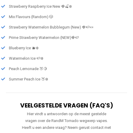
Strawberry Raspberry Ice New 🍓🍒❄️
Mix Flavours (Random) 🎲
Strawberry Watermelon Bubblegum (New) 🍓🍉🍬
Prime Strawberry Watermelon (NEW)🍓🍉
Blueberry Ice 🫐❄️
Watermelon Ice 🍉❄️
Peach Lemonade 🍑🍋
Summer Peach Ice 🍑❄️
VEELGESTELDE VRAGEN (FAQ'S)
Hier vindt u antwoorden op de meest gestelde
vragen over de RandM Tornado wegwerp vapes.
Heeft u een andere vraag? Neem gerust contact met