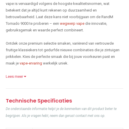
vape is vervaardigd volgens de hoogste kwaliteitsnormen, wat
betekent dat je altijd kunt rekenen op duurzaamheid en
betrouwbaarheid. Laat deze kans niet voorbijgaan om de RandM
Tornado 9000 te proberen – een
wegwerp vape
die innovatie,
gebruiksgemak en waarde perfect combineert.
Ontdek onze premium selectie smaken, variërend van vertrouwde
fruitige klassiekers tot gedurfde nieuwe combinaties die je zintuigen
prikkelen. Kies de perfecte smaak die bij jouw voorkeuren past en
maak je
vape-ervaring
werkelijk uniek.
Lees meer
Technische Specificaties
De onderstaande informatie helpt je de kenmerken van dit product beter te
begrijpen. Als je vragen hebt, neem dan gerust contact met ons op.