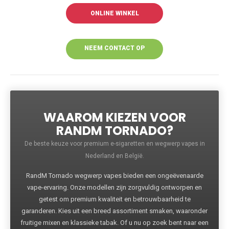
ONLINE WINKEL
NEEM CONTACT OP
VOOR MEER
INFORMATIE
WAAROM KIEZEN VOOR
RANDM TORNADO?
De beste keuze voor premium e-sigaretten en wegwerp vapes in
Nederland en België.
RandM Tornado wegwerp vapes bieden een ongeëvenaarde
vape-ervaring. Onze modellen zijn zorgvuldig ontworpen en
getest om premium kwaliteit en betrouwbaarheid te
garanderen. Kies uit een breed assortiment smaken, waaronder
fruitige mixen en klassieke tabak. Of u nu op zoek bent naar een