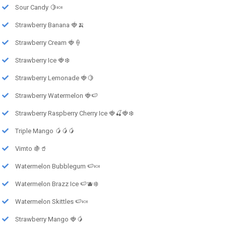
Sour Candy 🍋🍬
Strawberry Banana 🍓🍌
Strawberry Cream 🍓🍦
Strawberry Ice 🍓❄️
Strawberry Lemonade 🍓🍋
Strawberry Watermelon 🍓🍉
Strawberry Raspberry Cherry Ice 🍓🍒🍓❄️
Triple Mango 🥭🥭🥭
Vimto 🍇🥤
Watermelon Bubblegum 🍉🍬
Watermelon Brazz Ice 🍉🫐❄️
Watermelon Skittles 🍉🍬
Strawberry Mango 🍓🥭