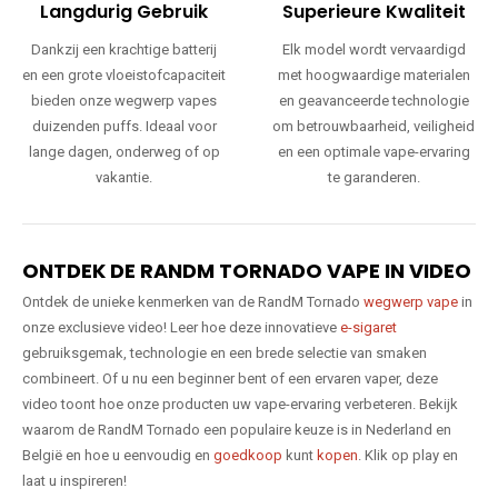
Langdurig Gebruik
Superieure Kwaliteit
Dankzij een krachtige batterij
Elk model wordt vervaardigd
en een grote vloeistofcapaciteit
met hoogwaardige materialen
bieden onze wegwerp vapes
en geavanceerde technologie
duizenden puffs. Ideaal voor
om betrouwbaarheid, veiligheid
lange dagen, onderweg of op
en een optimale vape-ervaring
vakantie.
te garanderen.
ONTDEK DE RANDM TORNADO VAPE IN VIDEO
Ontdek de unieke kenmerken van de RandM Tornado
wegwerp vape
in
onze exclusieve video! Leer hoe deze innovatieve
e-sigaret
gebruiksgemak, technologie en een brede selectie van smaken
combineert. Of u nu een beginner bent of een ervaren vaper, deze
video toont hoe onze producten uw vape-ervaring verbeteren. Bekijk
waarom de RandM Tornado een populaire keuze is in Nederland en
België en hoe u eenvoudig en
goedkoop
kunt
kopen
. Klik op play en
laat u inspireren!