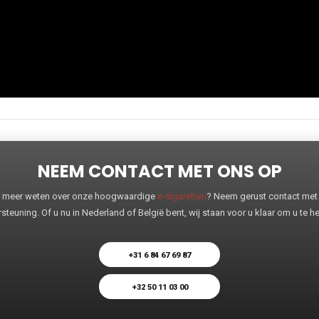
NEEM CONTACT MET ONS OP
 u meer weten over onze hoogwaardige
e-sigaretten
? Neem gerust contact met o
steuning. Of u nu in Nederland of België bent, wij staan voor u klaar om u te 
+31 6 84 67 69 87
+32 50 11 03 00