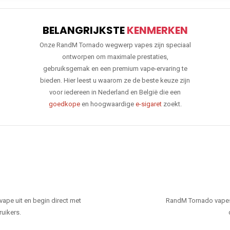
BELANGRIJKSTE
KENMERKEN
Onze RandM Tornado wegwerp vapes zijn speciaal
ontworpen om maximale prestaties,
gebruiksgemak en een premium vape-ervaring te
bieden. Hier leest u waarom ze de beste keuze zijn
voor iedereen in Nederland en België die een
goedkope
en hoogwaardige
e-sigaret
zoekt.
ape uit en begin direct met
RandM Tornado vapes
ruikers.