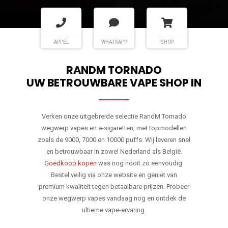
APPEL
WHATSAPP
SHOP
RANDM TORNADO
UW BETROUWBARE VAPE SHOP IN
Verken onze uitgebreide selectie RandM Tornado
wegwerp vapes en e-sigaretten, met topmodellen
zoals de 9000, 7000 en 10000 puffs. Wij leveren snel
en betrouwbaar in zowel Nederland als België.
Goedkoop kopen
was nog nooit zo eenvoudig.
Bestel veilig via onze website en geniet van
premium kwaliteit tegen betaalbare prijzen. Probeer
onze wegwerp vapes vandaag nog en ontdek de
ultieme vape-ervaring.