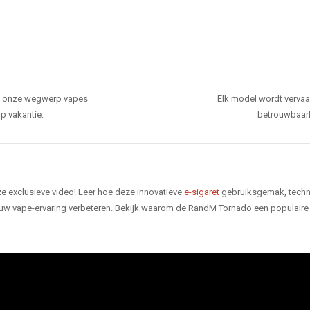
den onze wegwerp vapes
Elk model wordt verva
p vakantie.
betrouwbaarhe
e exclusieve video! Leer hoe deze innovatieve
e-sigaret
gebruiksgemak, techno
 uw vape-ervaring verbeteren. Bekijk waarom de RandM Tornado een populaire 