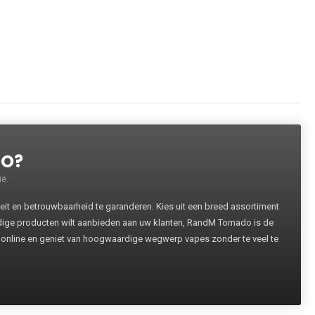
DO?
ë.
 en betrouwbaarheid te garanderen. Kies uit een breed assortiment
rdige producten wilt aanbieden aan uw klanten, RandM Tornado is de
 online en geniet van hoogwaardige wegwerp vapes zonder te veel te