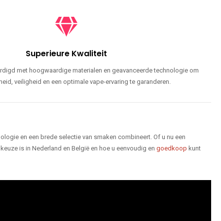
Superieure Kwaliteit
ardigd met hoogwaardige materialen en geavanceerde technologie om
id, veiligheid en een optimale vape-ervaring te garanderen.
logie en een brede selectie van smaken combineert. Of u nu een
keuze is in Nederland en België en hoe u eenvoudig en
goedkoop
kunt