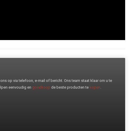
ns op via telefoon, e-mail of bericht. Ons team staat klaar om u te
helpen eenvoudig en
goedkoop
de beste producten te
kopen
.