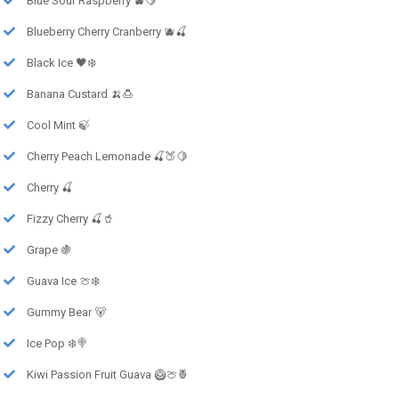
Blue Sour Raspberry 🫐🍋
Blueberry Cherry Cranberry 🫐🍒
Black Ice 🖤❄️
Banana Custard 🍌🍮
Cool Mint 🍃
Cherry Peach Lemonade 🍒🍑🍋
Cherry 🍒
Fizzy Cherry 🍒🥤
Grape 🍇
Guava Ice 🍈❄️
Gummy Bear 🐻
Ice Pop ❄️🍭
Kiwi Passion Fruit Guava 🥝🍈🍍