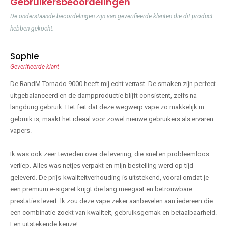
Gebruikersbeoordelingen
De onderstaande beoordelingen zijn van geverifieerde klanten die dit product
hebben gekocht.
Sophie
Geverifieerde klant
De RandM Tornado 9000 heeft mij echt verrast. De smaken zijn perfect
uitgebalanceerd en de dampproductie blijft consistent, zelfs na
langdurig gebruik. Het feit dat deze wegwerp vape zo makkelijk in
gebruik is, maakt het ideaal voor zowel nieuwe gebruikers als ervaren
vapers.
Ik was ook zeer tevreden over de levering, die snel en probleemloos
verliep. Alles was netjes verpakt en mijn bestelling werd op tijd
geleverd. De prijs-kwaliteitverhouding is uitstekend, vooral omdat je
een premium e-sigaret krijgt die lang meegaat en betrouwbare
prestaties levert. Ik zou deze vape zeker aanbevelen aan iedereen die
een combinatie zoekt van kwaliteit, gebruiksgemak en betaalbaarheid.
Een uitstekende keuze!