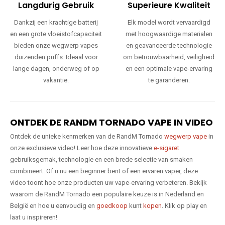
Langdurig Gebruik
Superieure Kwaliteit
Dankzij een krachtige batterij
Elk model wordt vervaardigd
en een grote vloeistofcapaciteit
met hoogwaardige materialen
bieden onze wegwerp vapes
en geavanceerde technologie
duizenden puffs. Ideaal voor
om betrouwbaarheid, veiligheid
lange dagen, onderweg of op
en een optimale vape-ervaring
vakantie.
te garanderen.
ONTDEK DE RANDM TORNADO VAPE IN VIDEO
Ontdek de unieke kenmerken van de RandM Tornado
wegwerp vape
in
onze exclusieve video! Leer hoe deze innovatieve
e-sigaret
gebruiksgemak, technologie en een brede selectie van smaken
combineert. Of u nu een beginner bent of een ervaren vaper, deze
video toont hoe onze producten uw vape-ervaring verbeteren. Bekijk
waarom de RandM Tornado een populaire keuze is in Nederland en
België en hoe u eenvoudig en
goedkoop
kunt
kopen
. Klik op play en
laat u inspireren!