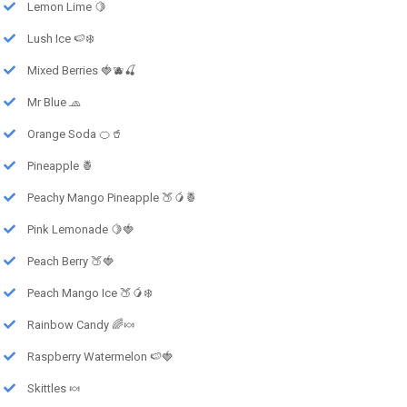
Lemon Lime 🍋
Lush Ice 🍉❄️
Mixed Berries 🍓🫐🍒
Mr Blue 🧢
Orange Soda 🍊🥤
Pineapple 🍍
Peachy Mango Pineapple 🍑🥭🍍
Pink Lemonade 🍋🍓
Peach Berry 🍑🍓
Peach Mango Ice 🍑🥭❄️
Rainbow Candy 🌈🍬
Raspberry Watermelon 🍉🍓
Skittles 🍬