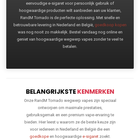
eenvoudige e-sigaret voor persoonlijk gebruik of
hoogwaardige producten wilt aanbieden aan uw klanten,
RandM Tornado is de perfecte oplossing. Met snelle en
betrouwbare levering in Nederland en België,
goedkoop kopen
was nog nooit zo makkelijk. Bestel vandaag nog online en
geniet van hoogwaardige wegwerp vapes zonder te veel te
betalen.
BELANGRIJKSTE
KENMERKEN
Onze RandM Tornado wegwerp vapes zijn speciaal
ontworpen om maximale prestaties,
gebruiksgemak en een premium vape-ervaring te
bieden. Hier leest u waarom ze de beste keuze zijn
voor iedereen in Nederland en België die een
goedkope
en hoogwaardige
e-sigaret
zoekt.