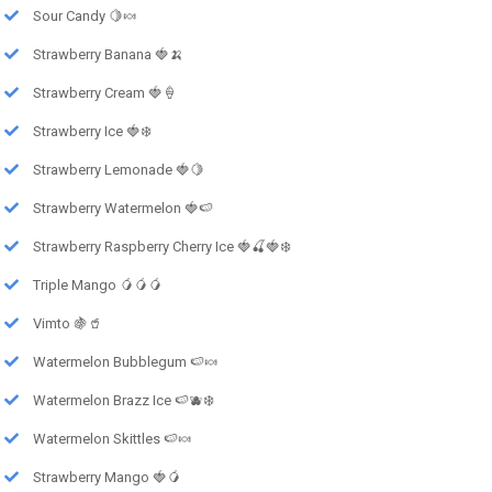
Sour Candy 🍋🍬
Strawberry Banana 🍓🍌
Strawberry Cream 🍓🍦
Strawberry Ice 🍓❄️
Strawberry Lemonade 🍓🍋
Strawberry Watermelon 🍓🍉
Strawberry Raspberry Cherry Ice 🍓🍒🍓❄️
Triple Mango 🥭🥭🥭
Vimto 🍇🥤
Watermelon Bubblegum 🍉🍬
Watermelon Brazz Ice 🍉🫐❄️
Watermelon Skittles 🍉🍬
Strawberry Mango 🍓🥭