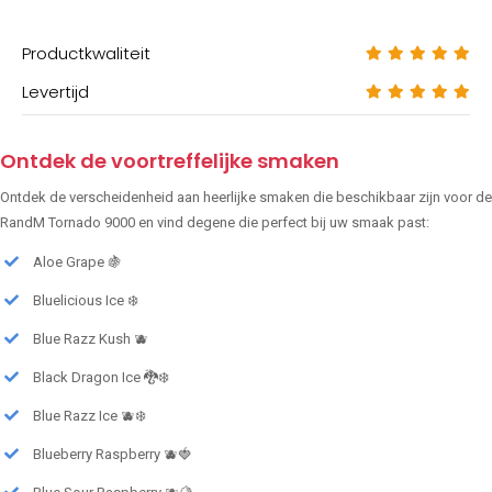
Productkwaliteit
Levertijd
Ontdek de voortreffelijke smaken
Ontdek de verscheidenheid aan heerlijke smaken die beschikbaar zijn voor de
RandM Tornado 9000 en vind degene die perfect bij uw smaak past:
Aloe Grape 🍇
Bluelicious Ice ❄️
Blue Razz Kush 🫐
Black Dragon Ice 🐉❄️
Blue Razz Ice 🫐❄️
Blueberry Raspberry 🫐🍓