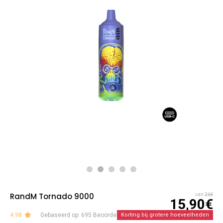
RandM Tornado 9000
van
26€
15,90€
4.98
Gebaseerd op: 695 Beoordelingen
Korting bij grotere hoeveelheden