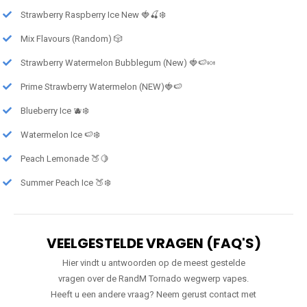
Strawberry Raspberry Ice New 🍓🍒❄️
Mix Flavours (Random) 🎲
Strawberry Watermelon Bubblegum (New) 🍓🍉🍬
Prime Strawberry Watermelon (NEW)🍓🍉
Blueberry Ice 🫐❄️
Watermelon Ice 🍉❄️
Peach Lemonade 🍑🍋
Summer Peach Ice 🍑❄️
VEELGESTELDE VRAGEN (FAQ'S)
Hier vindt u antwoorden op de meest gestelde
vragen over de RandM Tornado wegwerp vapes.
Heeft u een andere vraag? Neem gerust contact met