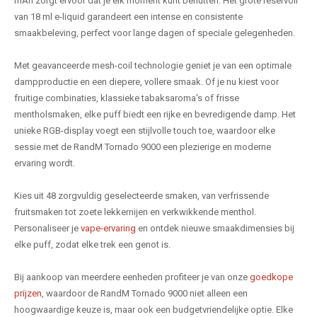
mAh zorgt ervoor dat je elk moment kunt benutten. Het grote reservoir
van 18 ml e-liquid garandeert een intense en consistente
smaakbeleving, perfect voor lange dagen of speciale gelegenheden.
Met geavanceerde mesh-coil technologie geniet je van een optimale
dampproductie en een diepere, vollere smaak. Of je nu kiest voor
fruitige combinaties, klassieke tabaksaroma's of frisse
mentholsmaken, elke puff biedt een rijke en bevredigende damp. Het
unieke RGB-display voegt een stijlvolle touch toe, waardoor elke
sessie met de RandM Tornado 9000 een plezierige en moderne
ervaring wordt.
Kies uit 48 zorgvuldig geselecteerde smaken, van verfrissende
fruitsmaken tot zoete lekkernijen en verkwikkende menthol.
Personaliseer je
vape-ervaring
en ontdek nieuwe smaakdimensies bij
elke puff, zodat elke trek een genot is.
Bij aankoop van meerdere eenheden profiteer je van onze
goedkope
prijzen
, waardoor de RandM Tornado 9000 niet alleen een
hoogwaardige keuze is, maar ook een budgetvriendelijke optie. Elke