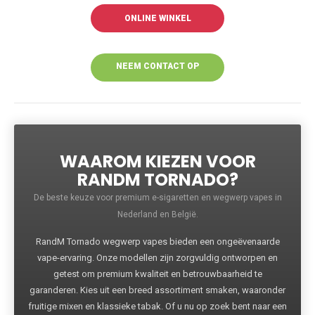
ONLINE WINKEL
NEEM CONTACT OP
VOOR MEER
INFORMATIE
WAAROM KIEZEN VOOR
RANDM TORNADO?
De beste keuze voor premium e-sigaretten en wegwerp vapes in
Nederland en België.
RandM Tornado wegwerp vapes bieden een ongeëvenaarde
vape-ervaring. Onze modellen zijn zorgvuldig ontworpen en
getest om premium kwaliteit en betrouwbaarheid te
garanderen. Kies uit een breed assortiment smaken, waaronder
fruitige mixen en klassieke tabak. Of u nu op zoek bent naar een