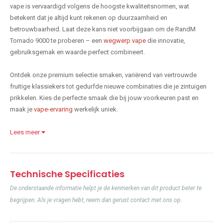
vape is vervaardigd volgens de hoogste kwaliteitsnormen, wat
betekent dat je altijd kunt rekenen op duurzaamheid en
betrouwbaarheid. Laat deze kans niet voorbijgaan om de RandM
Tornado 9000 te proberen – een
wegwerp vape
die innovatie,
gebruiksgemak en waarde perfect combineert.
Ontdek onze premium selectie smaken, variërend van vertrouwde
fruitige klassiekers tot gedurfde nieuwe combinaties die je zintuigen
prikkelen. Kies de perfecte smaak die bij jouw voorkeuren past en
maak je
vape-ervaring
werkelijk uniek.
Lees meer
Technische Specificaties
De onderstaande informatie helpt je de kenmerken van dit product beter te
begrijpen. Als je vragen hebt, neem dan gerust contact met ons op.