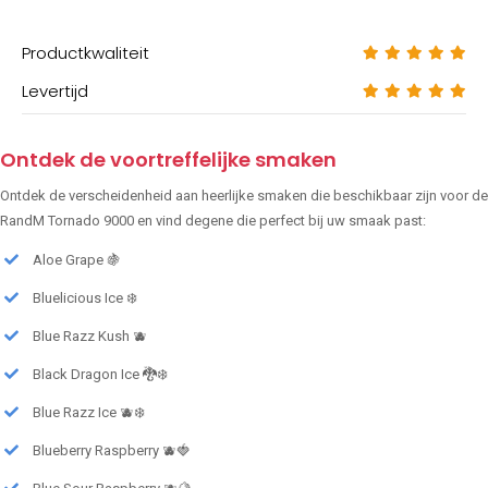
Productkwaliteit
Levertijd
Ontdek de voortreffelijke smaken
Ontdek de verscheidenheid aan heerlijke smaken die beschikbaar zijn voor de
RandM Tornado 9000 en vind degene die perfect bij uw smaak past:
Aloe Grape 🍇
Bluelicious Ice ❄️
Blue Razz Kush 🫐
Black Dragon Ice 🐉❄️
Blue Razz Ice 🫐❄️
Blueberry Raspberry 🫐🍓