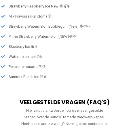
Strawberry Raspberry Ice New 🍓🍒❄️
Mix Flavours (Random) 🎲
Strawberry Watermelon Bubblegum (New) 🍓🍉🍬
Prime Strawberry Watermelon (NEW)🍓🍉
Blueberry Ice 🫐❄️
Watermelon Ice 🍉❄️
Peach Lemonade 🍑🍋
Summer Peach Ice 🍑❄️
VEELGESTELDE VRAGEN (FAQ'S)
Hier vindt u antwoorden op de meest gestelde
vragen over de RandM Tornado wegwerp vapes.
Heeft u een andere vraag? Neem gerust contact met