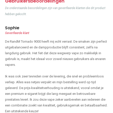
Gebruikersbeoordelingen
De onderstaande beoordelingen zijn van geverifieerde klanten die dit product
hebben gekocht.
Sophie
Geverifieerde klant
De RandM Tornado 9000 heeft mij echt verrast. De smaken zijn perfect
uitgebalanceerd en de dampproductie blijft consistent, zelfs na
langdurig gebruik. Het feit dat deze wegwerp vape zo makkelijk in
gebruik is, maakt het ideaal voor zowel nieuwe gebruikers als ervaren
vapers.
Ik was ook zeer tevreden over de levering, die snel en probleemloos
verliep. Alles was netjes verpakt en mijn bestelling werd op tijd
geleverd. De prijs-kwaliteitverhouding is uitstekend, vooral omdat je
een premium e-sigaret krijgt die lang meegaat en betrouwbare
prestaties levert. Ik zou deze vape zeker aanbevelen aan iedereen die
een combinatie zoekt van kwaliteit, gebruiksgemak en betaalbaarheid.
Een uitstekende keuze!