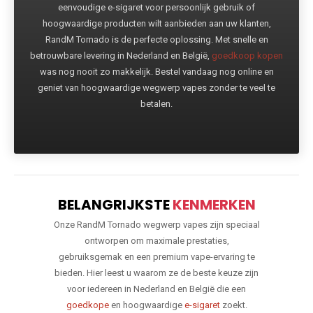
eenvoudige e-sigaret voor persoonlijk gebruik of
hoogwaardige producten wilt aanbieden aan uw klanten,
RandM Tornado is de perfecte oplossing. Met snelle en
betrouwbare levering in Nederland en België,
goedkoop kopen
was nog nooit zo makkelijk. Bestel vandaag nog online en
geniet van hoogwaardige wegwerp vapes zonder te veel te
betalen.
BELANGRIJKSTE
KENMERKEN
Onze RandM Tornado wegwerp vapes zijn speciaal
ontworpen om maximale prestaties,
gebruiksgemak en een premium vape-ervaring te
bieden. Hier leest u waarom ze de beste keuze zijn
voor iedereen in Nederland en België die een
goedkope
en hoogwaardige
e-sigaret
zoekt.