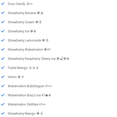
Sour Candy 🍋🍬
Strawberry Banana 🍓🍌
Strawberry Cream 🍓🍦
Strawberry Ice 🍓❄️
Strawberry Lemonade 🍓🍋
Strawberry Watermelon 🍓🍉
Strawberry Raspberry Cherry Ice 🍓🍒🍓❄️
Triple Mango 🥭🥭🥭
Vimto 🍇🥤
Watermelon Bubblegum 🍉🍬
Watermelon Brazz Ice 🍉🫐❄️
Watermelon Skittles 🍉🍬
Strawberry Mango 🍓🥭