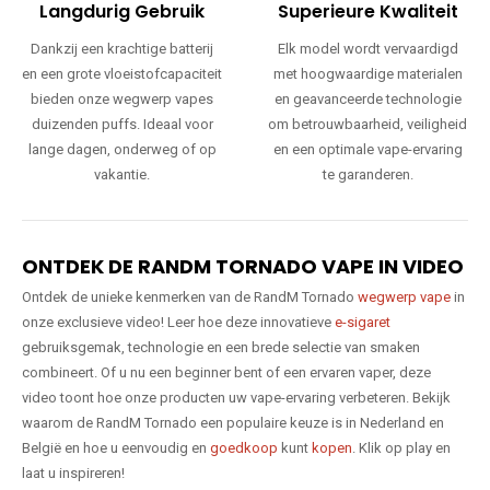
Langdurig Gebruik
Superieure Kwaliteit
Dankzij een krachtige batterij
Elk model wordt vervaardigd
en een grote vloeistofcapaciteit
met hoogwaardige materialen
bieden onze wegwerp vapes
en geavanceerde technologie
duizenden puffs. Ideaal voor
om betrouwbaarheid, veiligheid
lange dagen, onderweg of op
en een optimale vape-ervaring
vakantie.
te garanderen.
ONTDEK DE RANDM TORNADO VAPE IN VIDEO
Ontdek de unieke kenmerken van de RandM Tornado
wegwerp vape
in
onze exclusieve video! Leer hoe deze innovatieve
e-sigaret
gebruiksgemak, technologie en een brede selectie van smaken
combineert. Of u nu een beginner bent of een ervaren vaper, deze
video toont hoe onze producten uw vape-ervaring verbeteren. Bekijk
waarom de RandM Tornado een populaire keuze is in Nederland en
België en hoe u eenvoudig en
goedkoop
kunt
kopen
. Klik op play en
laat u inspireren!