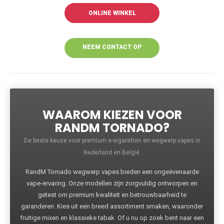
ONLINE WINKEL
NEEM CONTACT OP
VOOR MEER
INFORMATIE
WAAROM KIEZEN VOOR
RANDM TORNADO?
De beste keuze voor premium e-sigaretten en wegwerp vapes in
Nederland en België.
RandM Tornado wegwerp vapes bieden een ongeëvenaarde
vape-ervaring. Onze modellen zijn zorgvuldig ontworpen en
getest om premium kwaliteit en betrouwbaarheid te
garanderen. Kies uit een breed assortiment smaken, waaronder
fruitige mixen en klassieke tabak. Of u nu op zoek bent naar een