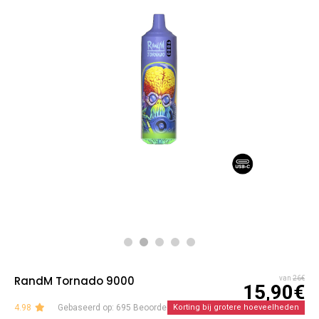
RandM Tornado 9000
van
26€
15,90€
4.98
Gebaseerd op: 695 Beoordelingen
Korting bij grotere hoeveelheden