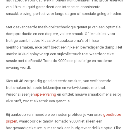
mAh zorgt ervoor dat je elk moment kunt benutten. Het grote reservoir
van 18 ml e-liquid garandeert een intense en consistente
smaakbeleving, perfect voor lange dagen of speciale gelegenheden.
Met geavanceerde mesh-coil technologie geniet je van een optimale
dampproductie en een diepere, vollere smaak. Of je nu kiest voor
fruitige combinaties, klassieke tabaksaroma's of frisse
mentholsmaken, elke puff biedt een rijke en bevredigende damp. Het
unieke RGB-display voegt een stijlvolle touch toe, waardoor elke
sessie met de RandM Tornado 9000 een plezierige en moderne
ervaring wordt.
Kies uit 48 zorgvuldig geselecteerde smaken, van verfrissende
fruitsmaken tot zoete lekkernijen en verkwikkende menthol.
Personaliseer je
vape-ervaring
en ontdek nieuwe smaakdimensies bij
elke puff, zodat elke trek een genot is.
Bij aankoop van meerdere eenheden profiteer je van onze
goedkope
prijzen
, waardoor de RandM Tornado 9000 niet alleen een
hoogwaardige keuze is, maar ook een budgetvriendelijke optie. Elke