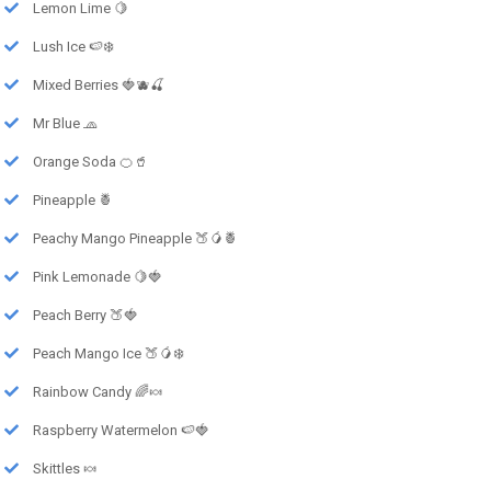
Lemon Lime 🍋
Lush Ice 🍉❄️
Mixed Berries 🍓🫐🍒
Mr Blue 🧢
Orange Soda 🍊🥤
Pineapple 🍍
Peachy Mango Pineapple 🍑🥭🍍
Pink Lemonade 🍋🍓
Peach Berry 🍑🍓
Peach Mango Ice 🍑🥭❄️
Rainbow Candy 🌈🍬
Raspberry Watermelon 🍉🍓
Skittles 🍬