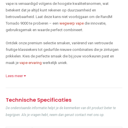
vape is vervaardigd volgens de hoogste kwaliteitsnormen, wat
betekent dat je altijd kunt rekenen op duurzaamheid en
betrouwbaarheid. Laat deze kans niet voorbijgaan om de RandM
Tornado 9000 te proberen – een
wegwerp vape
die innovatie,
gebruiksgemak en waarde perfect combineert.
Ontdek onze premium selectie smaken, variërend van vertrouwde
fruitige klassiekers tot gedurfde nieuwe combinaties die je zintuigen
prikkelen. Kies de perfecte smaak die bij jouw voorkeuren past en
maak je
vape-ervaring
werkelijk uniek.
Lees meer
Technische Specificaties
De onderstaande informatie helpt je de kenmerken van dit product beter te
begrijpen. Als je vragen hebt, neem dan gerust contact met ons op.