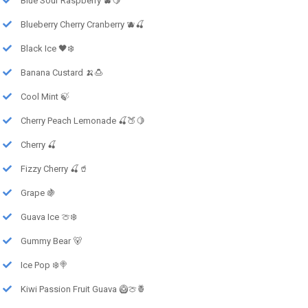
Blue Sour Raspberry 🫐🍋
Blueberry Cherry Cranberry 🫐🍒
Black Ice 🖤❄️
Banana Custard 🍌🍮
Cool Mint 🍃
Cherry Peach Lemonade 🍒🍑🍋
Cherry 🍒
Fizzy Cherry 🍒🥤
Grape 🍇
Guava Ice 🍈❄️
Gummy Bear 🐻
Ice Pop ❄️🍭
Kiwi Passion Fruit Guava 🥝🍈🍍