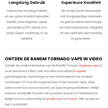
Langdurig Gebruik
Superieure Kwaliteit
Dankzij een krachtige batterij
Elk model wordt vervaardigd
en een grote vloeistofcapaciteit
met hoogwaardige materialen
bieden onze wegwerp vapes
en geavanceerde technologie
duizenden puffs. Ideaal voor
om betrouwbaarheid, veiligheid
lange dagen, onderweg of op
en een optimale vape-ervaring
vakantie.
te garanderen.
ONTDEK DE RANDM TORNADO VAPE IN VIDEO
Ontdek de unieke kenmerken van de RandM Tornado
wegwerp vape
in
onze exclusieve video! Leer hoe deze innovatieve
e-sigaret
gebruiksgemak, technologie en een brede selectie van smaken
combineert. Of u nu een beginner bent of een ervaren vaper, deze
video toont hoe onze producten uw vape-ervaring verbeteren. Bekijk
waarom de RandM Tornado een populaire keuze is in Nederland en
België en hoe u eenvoudig en
goedkoop
kunt
kopen
. Klik op play en
laat u inspireren!