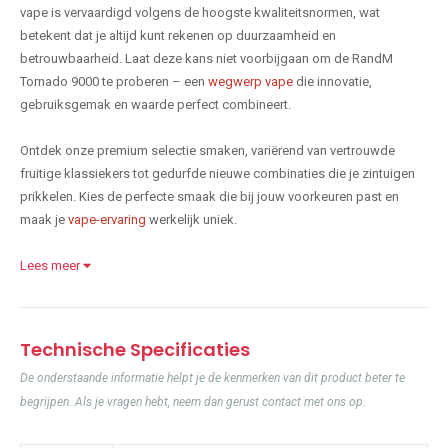
vape is vervaardigd volgens de hoogste kwaliteitsnormen, wat
betekent dat je altijd kunt rekenen op duurzaamheid en
betrouwbaarheid. Laat deze kans niet voorbijgaan om de RandM
Tornado 9000 te proberen – een
wegwerp vape
die innovatie,
gebruiksgemak en waarde perfect combineert.
Ontdek onze premium selectie smaken, variërend van vertrouwde
fruitige klassiekers tot gedurfde nieuwe combinaties die je zintuigen
prikkelen. Kies de perfecte smaak die bij jouw voorkeuren past en
maak je
vape-ervaring
werkelijk uniek.
Lees meer
Technische Specificaties
De onderstaande informatie helpt je de kenmerken van dit product beter te
begrijpen. Als je vragen hebt, neem dan gerust contact met ons op.