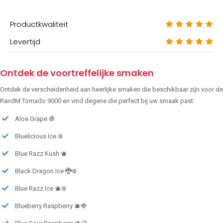
Productkwaliteit
Levertijd
Ontdek de voortreffelijke smaken
Ontdek de verscheidenheid aan heerlijke smaken die beschikbaar zijn voor de
RandM Tornado 9000 en vind degene die perfect bij uw smaak past:
Aloe Grape 🍇
Bluelicious Ice ❄️
Blue Razz Kush 🫐
Black Dragon Ice 🐉❄️
Blue Razz Ice 🫐❄️
Blueberry Raspberry 🫐🍓