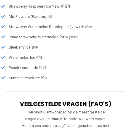
Strawberry Raspberry Ice New 🍓🍒❄️
Mix Flavours (Random) 🎲
Strawberry Watermelon Bubblegum (New) 🍓🍉🍬
Prime Strawberry Watermelon (NEW)🍓🍉
Blueberry Ice 🫐❄️
Watermelon Ice 🍉❄️
Peach Lemonade 🍑🍋
Summer Peach Ice 🍑❄️
VEELGESTELDE VRAGEN (FAQ'S)
Hier vindt u antwoorden op de meest gestelde
vragen over de RandM Tornado wegwerp vapes.
Heeft u een andere vraag? Neem gerust contact met