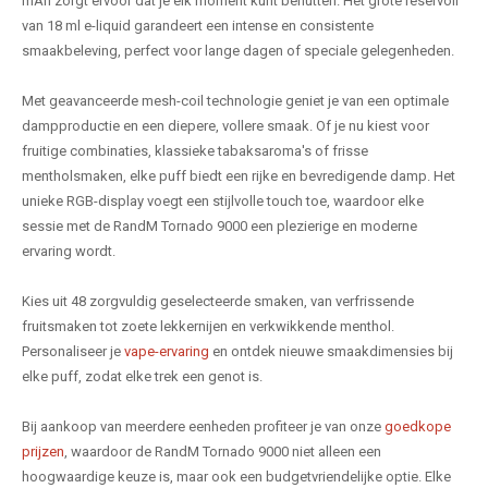
mAh zorgt ervoor dat je elk moment kunt benutten. Het grote reservoir
van 18 ml e-liquid garandeert een intense en consistente
smaakbeleving, perfect voor lange dagen of speciale gelegenheden.
Met geavanceerde mesh-coil technologie geniet je van een optimale
dampproductie en een diepere, vollere smaak. Of je nu kiest voor
fruitige combinaties, klassieke tabaksaroma's of frisse
mentholsmaken, elke puff biedt een rijke en bevredigende damp. Het
unieke RGB-display voegt een stijlvolle touch toe, waardoor elke
sessie met de RandM Tornado 9000 een plezierige en moderne
ervaring wordt.
Kies uit 48 zorgvuldig geselecteerde smaken, van verfrissende
fruitsmaken tot zoete lekkernijen en verkwikkende menthol.
Personaliseer je
vape-ervaring
en ontdek nieuwe smaakdimensies bij
elke puff, zodat elke trek een genot is.
Bij aankoop van meerdere eenheden profiteer je van onze
goedkope
prijzen
, waardoor de RandM Tornado 9000 niet alleen een
hoogwaardige keuze is, maar ook een budgetvriendelijke optie. Elke