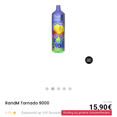
RandM Tornado 9000
van
26€
15,90€
4.98
Gebaseerd op: 695 Beoordelingen
Korting bij grotere hoeveelheden