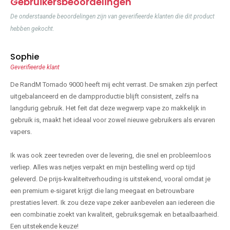
Gebruikersbeoordelingen
De onderstaande beoordelingen zijn van geverifieerde klanten die dit product
hebben gekocht.
Sophie
Geverifieerde klant
De RandM Tornado 9000 heeft mij echt verrast. De smaken zijn perfect
uitgebalanceerd en de dampproductie blijft consistent, zelfs na
langdurig gebruik. Het feit dat deze wegwerp vape zo makkelijk in
gebruik is, maakt het ideaal voor zowel nieuwe gebruikers als ervaren
vapers.
Ik was ook zeer tevreden over de levering, die snel en probleemloos
verliep. Alles was netjes verpakt en mijn bestelling werd op tijd
geleverd. De prijs-kwaliteitverhouding is uitstekend, vooral omdat je
een premium e-sigaret krijgt die lang meegaat en betrouwbare
prestaties levert. Ik zou deze vape zeker aanbevelen aan iedereen die
een combinatie zoekt van kwaliteit, gebruiksgemak en betaalbaarheid.
Een uitstekende keuze!