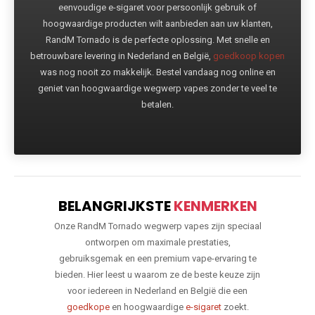
eenvoudige e-sigaret voor persoonlijk gebruik of
hoogwaardige producten wilt aanbieden aan uw klanten,
RandM Tornado is de perfecte oplossing. Met snelle en
betrouwbare levering in Nederland en België,
goedkoop kopen
was nog nooit zo makkelijk. Bestel vandaag nog online en
geniet van hoogwaardige wegwerp vapes zonder te veel te
betalen.
BELANGRIJKSTE
KENMERKEN
Onze RandM Tornado wegwerp vapes zijn speciaal
ontworpen om maximale prestaties,
gebruiksgemak en een premium vape-ervaring te
bieden. Hier leest u waarom ze de beste keuze zijn
voor iedereen in Nederland en België die een
goedkope
en hoogwaardige
e-sigaret
zoekt.