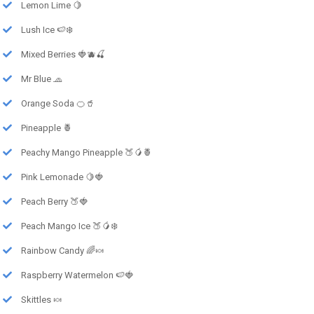
Lemon Lime 🍋
Lush Ice 🍉❄️
Mixed Berries 🍓🫐🍒
Mr Blue 🧢
Orange Soda 🍊🥤
Pineapple 🍍
Peachy Mango Pineapple 🍑🥭🍍
Pink Lemonade 🍋🍓
Peach Berry 🍑🍓
Peach Mango Ice 🍑🥭❄️
Rainbow Candy 🌈🍬
Raspberry Watermelon 🍉🍓
Skittles 🍬