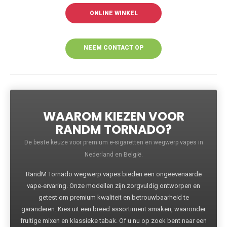
ONLINE WINKEL
NEEM CONTACT OP
VOOR MEER
INFORMATIE
WAAROM KIEZEN VOOR
RANDM TORNADO?
De beste keuze voor premium e-sigaretten en wegwerp vapes in
Nederland en België.
RandM Tornado wegwerp vapes bieden een ongeëvenaarde
vape-ervaring. Onze modellen zijn zorgvuldig ontworpen en
getest om premium kwaliteit en betrouwbaarheid te
garanderen. Kies uit een breed assortiment smaken, waaronder
fruitige mixen en klassieke tabak. Of u nu op zoek bent naar een