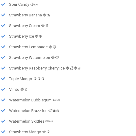
Sour Candy 🍋🍬
Strawberry Banana 🍓🍌
Strawberry Cream 🍓🍦
Strawberry Ice 🍓❄️
Strawberry Lemonade 🍓🍋
Strawberry Watermelon 🍓🍉
Strawberry Raspberry Cherry Ice 🍓🍒🍓❄️
Triple Mango 🥭🥭🥭
Vimto 🍇🥤
Watermelon Bubblegum 🍉🍬
Watermelon Brazz Ice 🍉🫐❄️
Watermelon Skittles 🍉🍬
Strawberry Mango 🍓🥭