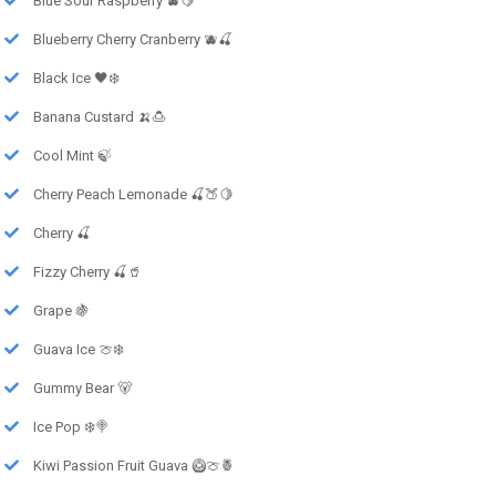
Blue Sour Raspberry 🫐🍋
Blueberry Cherry Cranberry 🫐🍒
Black Ice 🖤❄️
Banana Custard 🍌🍮
Cool Mint 🍃
Cherry Peach Lemonade 🍒🍑🍋
Cherry 🍒
Fizzy Cherry 🍒🥤
Grape 🍇
Guava Ice 🍈❄️
Gummy Bear 🐻
Ice Pop ❄️🍭
Kiwi Passion Fruit Guava 🥝🍈🍍