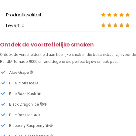
Productkwaliteit
Levertijd
Ontdek de voortreffelijke smaken
Ontdek de verscheidenheid aan heerlijke smaken die beschikbaar zijn voor de
RandM Tornado 9000 en vind degene die perfect bij uw smaak past:
Aloe Grape 🍇
Bluelicious Ice ❄️
Blue Razz Kush 🫐
Black Dragon Ice 🐉❄️
Blue Razz Ice 🫐❄️
Blueberry Raspberry 🫐🍓