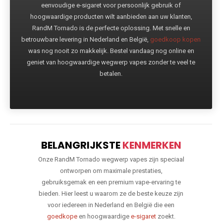
eenvoudige e-sigaret voor persoonlijk gebruik of
hoogwaardige producten wilt aanbieden aan uw klanten,
RandM Tornado is de perfecte oplossing. Met snelle en
betrouwbare levering in Nederland en België,
goedkoop kopen
was nog nooit zo makkelijk. Bestel vandaag nog online en
geniet van hoogwaardige wegwerp vapes zonder te veel te
betalen.
BELANGRIJKSTE
KENMERKEN
Onze RandM Tornado wegwerp vapes zijn speciaal
ontworpen om maximale prestaties,
gebruiksgemak en een premium vape-ervaring te
bieden. Hier leest u waarom ze de beste keuze zijn
voor iedereen in Nederland en België die een
goedkope
en hoogwaardige
e-sigaret
zoekt.