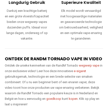
Langdurig Gebruik
Superieure Kwaliteit
Dankzij een krachtige batterij
Elk model wordt vervaardigd
en een grote vloeistofcapaciteit
met hoogwaardige materialen
bieden onze wegwerp vapes
en geavanceerde technologie
duizenden puffs. Ideaal voor
om betrouwbaarheid, veiligheid
lange dagen, onderweg of op
en een optimale vape-ervaring
vakantie.
te garanderen.
ONTDEK DE RANDM TORNADO VAPE IN VIDEO
Ontdek de unieke kenmerken van de RandM Tornado
wegwerp vape
in
onze exclusieve video! Leer hoe deze innovatieve
e-sigaret
gebruiksgemak, technologie en een brede selectie van smaken
combineert. Of u nu een beginner bent of een ervaren vaper, deze
video toont hoe onze producten uw vape-ervaring verbeteren. Bekijk
waarom de RandM Tornado een populaire keuze is in Nederland en
België en hoe u eenvoudig en
goedkoop
kunt
kopen
. Klik op play en
laat u inspireren!