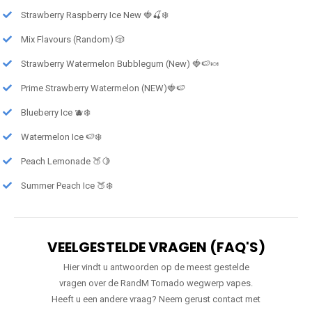
Strawberry Raspberry Ice New 🍓🍒❄️
Mix Flavours (Random) 🎲
Strawberry Watermelon Bubblegum (New) 🍓🍉🍬
Prime Strawberry Watermelon (NEW)🍓🍉
Blueberry Ice 🫐❄️
Watermelon Ice 🍉❄️
Peach Lemonade 🍑🍋
Summer Peach Ice 🍑❄️
VEELGESTELDE VRAGEN (FAQ'S)
Hier vindt u antwoorden op de meest gestelde
vragen over de RandM Tornado wegwerp vapes.
Heeft u een andere vraag? Neem gerust contact met