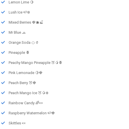
Lemon Lime 🍋
Lush Ice 🍉❄️
Mixed Berries 🍓🫐🍒
Mr Blue 🧢
Orange Soda 🍊🥤
Pineapple 🍍
Peachy Mango Pineapple 🍑🥭🍍
Pink Lemonade 🍋🍓
Peach Berry 🍑🍓
Peach Mango Ice 🍑🥭❄️
Rainbow Candy 🌈🍬
Raspberry Watermelon 🍉🍓
Skittles 🍬