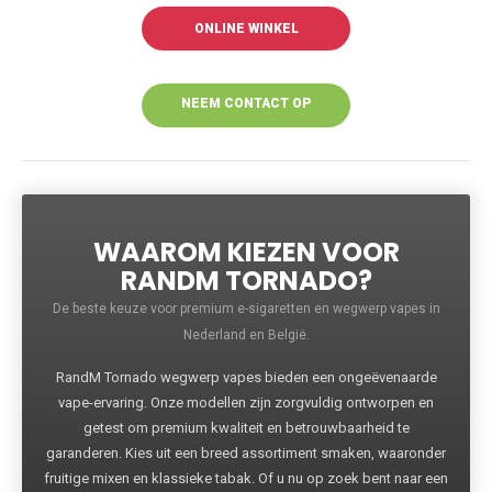
ONLINE WINKEL
NEEM CONTACT OP
VOOR MEER
INFORMATIE
WAAROM KIEZEN VOOR
RANDM TORNADO?
De beste keuze voor premium e-sigaretten en wegwerp vapes in
Nederland en België.
RandM Tornado wegwerp vapes bieden een ongeëvenaarde
vape-ervaring. Onze modellen zijn zorgvuldig ontworpen en
getest om premium kwaliteit en betrouwbaarheid te
garanderen. Kies uit een breed assortiment smaken, waaronder
fruitige mixen en klassieke tabak. Of u nu op zoek bent naar een