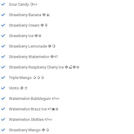
Sour Candy 🍋🍬
Strawberry Banana 🍓🍌
Strawberry Cream 🍓🍦
Strawberry Ice 🍓❄️
Strawberry Lemonade 🍓🍋
Strawberry Watermelon 🍓🍉
Strawberry Raspberry Cherry Ice 🍓🍒🍓❄️
Triple Mango 🥭🥭🥭
Vimto 🍇🥤
Watermelon Bubblegum 🍉🍬
Watermelon Brazz Ice 🍉🫐❄️
Watermelon Skittles 🍉🍬
Strawberry Mango 🍓🥭