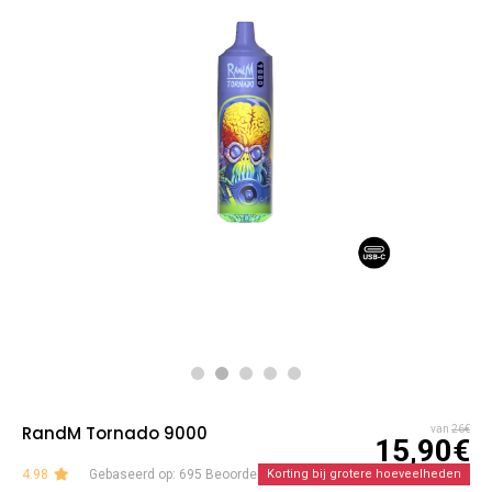
RandM Tornado 9000
van
26€
15,90€
4.98
Gebaseerd op: 695 Beoordelingen
Korting bij grotere hoeveelheden