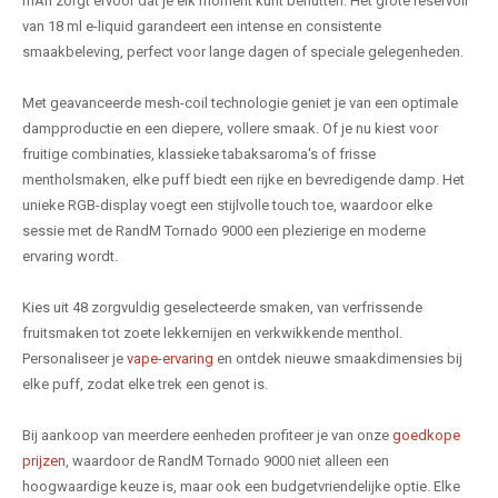
mAh zorgt ervoor dat je elk moment kunt benutten. Het grote reservoir
van 18 ml e-liquid garandeert een intense en consistente
smaakbeleving, perfect voor lange dagen of speciale gelegenheden.
Met geavanceerde mesh-coil technologie geniet je van een optimale
dampproductie en een diepere, vollere smaak. Of je nu kiest voor
fruitige combinaties, klassieke tabaksaroma's of frisse
mentholsmaken, elke puff biedt een rijke en bevredigende damp. Het
unieke RGB-display voegt een stijlvolle touch toe, waardoor elke
sessie met de RandM Tornado 9000 een plezierige en moderne
ervaring wordt.
Kies uit 48 zorgvuldig geselecteerde smaken, van verfrissende
fruitsmaken tot zoete lekkernijen en verkwikkende menthol.
Personaliseer je
vape-ervaring
en ontdek nieuwe smaakdimensies bij
elke puff, zodat elke trek een genot is.
Bij aankoop van meerdere eenheden profiteer je van onze
goedkope
prijzen
, waardoor de RandM Tornado 9000 niet alleen een
hoogwaardige keuze is, maar ook een budgetvriendelijke optie. Elke