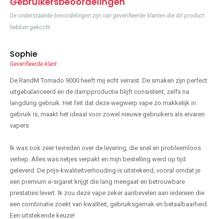
Gebruikersbeoordelingen
De onderstaande beoordelingen zijn van geverifieerde klanten die dit product
hebben gekocht.
Sophie
Geverifieerde klant
De RandM Tornado 9000 heeft mij echt verrast. De smaken zijn perfect
uitgebalanceerd en de dampproductie blijft consistent, zelfs na
langdurig gebruik. Het feit dat deze wegwerp vape zo makkelijk in
gebruik is, maakt het ideaal voor zowel nieuwe gebruikers als ervaren
vapers.
Ik was ook zeer tevreden over de levering, die snel en probleemloos
verliep. Alles was netjes verpakt en mijn bestelling werd op tijd
geleverd. De prijs-kwaliteitverhouding is uitstekend, vooral omdat je
een premium e-sigaret krijgt die lang meegaat en betrouwbare
prestaties levert. Ik zou deze vape zeker aanbevelen aan iedereen die
een combinatie zoekt van kwaliteit, gebruiksgemak en betaalbaarheid.
Een uitstekende keuze!