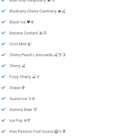
Blue Sour Raspberry 🫐🍋
Blueberry Cherry Cranberry 🫐🍒
Black Ice 🖤❄️
Banana Custard 🍌🍮
Cool Mint 🍃
Cherry Peach Lemonade 🍒🍑🍋
Cherry 🍒
Fizzy Cherry 🍒🥤
Grape 🍇
Guava Ice 🍈❄️
Gummy Bear 🐻
Ice Pop ❄️🍭
Kiwi Passion Fruit Guava 🥝🍈🍍