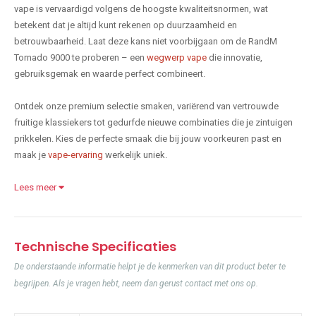
vape is vervaardigd volgens de hoogste kwaliteitsnormen, wat
betekent dat je altijd kunt rekenen op duurzaamheid en
betrouwbaarheid. Laat deze kans niet voorbijgaan om de RandM
Tornado 9000 te proberen – een
wegwerp vape
die innovatie,
gebruiksgemak en waarde perfect combineert.
Ontdek onze premium selectie smaken, variërend van vertrouwde
fruitige klassiekers tot gedurfde nieuwe combinaties die je zintuigen
prikkelen. Kies de perfecte smaak die bij jouw voorkeuren past en
maak je
vape-ervaring
werkelijk uniek.
Lees meer
Technische Specificaties
De onderstaande informatie helpt je de kenmerken van dit product beter te
begrijpen. Als je vragen hebt, neem dan gerust contact met ons op.