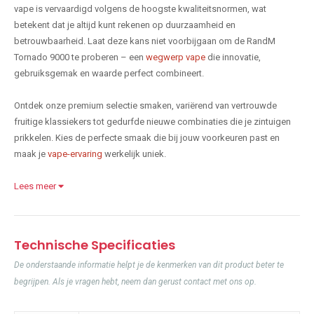
vape is vervaardigd volgens de hoogste kwaliteitsnormen, wat
betekent dat je altijd kunt rekenen op duurzaamheid en
betrouwbaarheid. Laat deze kans niet voorbijgaan om de RandM
Tornado 9000 te proberen – een
wegwerp vape
die innovatie,
gebruiksgemak en waarde perfect combineert.
Ontdek onze premium selectie smaken, variërend van vertrouwde
fruitige klassiekers tot gedurfde nieuwe combinaties die je zintuigen
prikkelen. Kies de perfecte smaak die bij jouw voorkeuren past en
maak je
vape-ervaring
werkelijk uniek.
Lees meer
Technische Specificaties
De onderstaande informatie helpt je de kenmerken van dit product beter te
begrijpen. Als je vragen hebt, neem dan gerust contact met ons op.