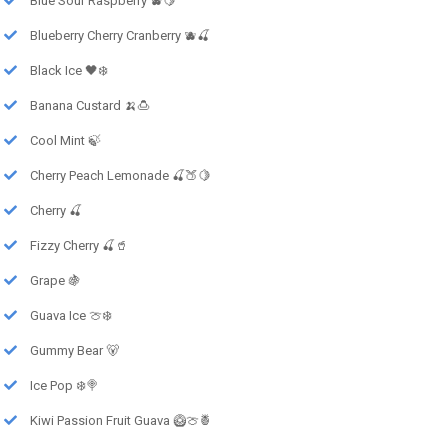
Blue Sour Raspberry 🫐🍋
Blueberry Cherry Cranberry 🫐🍒
Black Ice 🖤❄️
Banana Custard 🍌🍮
Cool Mint 🍃
Cherry Peach Lemonade 🍒🍑🍋
Cherry 🍒
Fizzy Cherry 🍒🥤
Grape 🍇
Guava Ice 🍈❄️
Gummy Bear 🐻
Ice Pop ❄️🍭
Kiwi Passion Fruit Guava 🥝🍈🍍