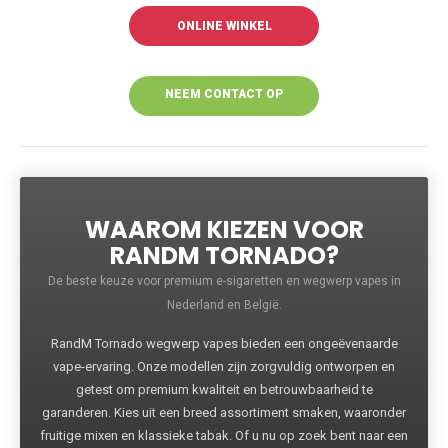
ONLINE WINKEL
NEEM CONTACT OP
VOOR MEER
INFORMATIE
WAAROM KIEZEN VOOR
RANDM TORNADO?
De beste keuze voor premium e-sigaretten en wegwerp vapes in
Nederland en België.
RandM Tornado wegwerp vapes bieden een ongeëvenaarde
vape-ervaring. Onze modellen zijn zorgvuldig ontworpen en
getest om premium kwaliteit en betrouwbaarheid te
garanderen. Kies uit een breed assortiment smaken, waaronder
fruitige mixen en klassieke tabak. Of u nu op zoek bent naar een