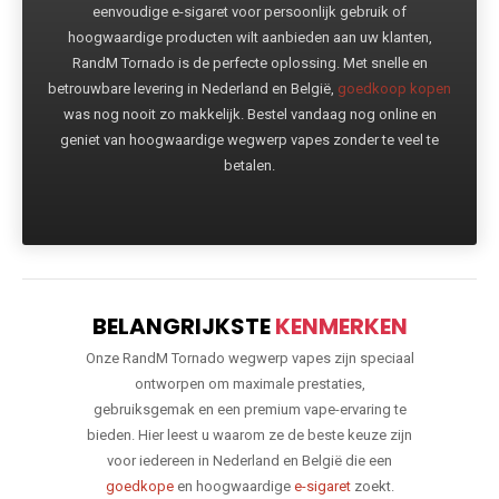
eenvoudige e-sigaret voor persoonlijk gebruik of
hoogwaardige producten wilt aanbieden aan uw klanten,
RandM Tornado is de perfecte oplossing. Met snelle en
betrouwbare levering in Nederland en België,
goedkoop kopen
was nog nooit zo makkelijk. Bestel vandaag nog online en
geniet van hoogwaardige wegwerp vapes zonder te veel te
betalen.
BELANGRIJKSTE
KENMERKEN
Onze RandM Tornado wegwerp vapes zijn speciaal
ontworpen om maximale prestaties,
gebruiksgemak en een premium vape-ervaring te
bieden. Hier leest u waarom ze de beste keuze zijn
voor iedereen in Nederland en België die een
goedkope
en hoogwaardige
e-sigaret
zoekt.