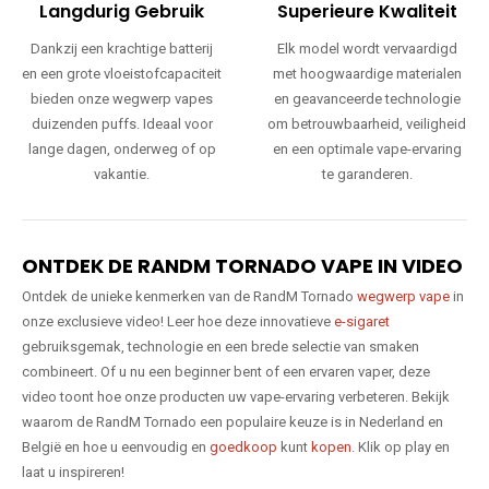
Langdurig Gebruik
Superieure Kwaliteit
Dankzij een krachtige batterij
Elk model wordt vervaardigd
en een grote vloeistofcapaciteit
met hoogwaardige materialen
bieden onze wegwerp vapes
en geavanceerde technologie
duizenden puffs. Ideaal voor
om betrouwbaarheid, veiligheid
lange dagen, onderweg of op
en een optimale vape-ervaring
vakantie.
te garanderen.
ONTDEK DE RANDM TORNADO VAPE IN VIDEO
Ontdek de unieke kenmerken van de RandM Tornado
wegwerp vape
in
onze exclusieve video! Leer hoe deze innovatieve
e-sigaret
gebruiksgemak, technologie en een brede selectie van smaken
combineert. Of u nu een beginner bent of een ervaren vaper, deze
video toont hoe onze producten uw vape-ervaring verbeteren. Bekijk
waarom de RandM Tornado een populaire keuze is in Nederland en
België en hoe u eenvoudig en
goedkoop
kunt
kopen
. Klik op play en
laat u inspireren!