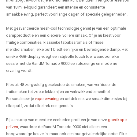
mAh zorgt ervoor dat je elk moment kunt benutten. Het grote reservoir
van 18 ml e-liquid garandeert een intense en consistente
smaakbeleving, perfect voor lange dagen of speciale gelegenheden.
Met geavanceerde mesh-coil technologie geniet je van een optimale
dampproductie en een diepere, vollere smaak. Of je nu kiest voor
fruitige combinaties, klassieke tabaksaroma's of frisse
mentholsmaken, elke puff biedt een rijke en bevredigende damp. Het
unieke RGB-display voegt een stijlvolle touch toe, waardoor elke
sessie met de RandM Tornado 9000 een plezierige en moderne
ervaring wordt.
Kies uit 48 zorgvuldig geselecteerde smaken, van verfrissende
fruitsmaken tot zoete lekkernijen en verkwikkende menthol.
Personaliseer je
vape-ervaring
en ontdek nieuwe smaakdimensies bij
elke puff, zodat elke trek een genot is.
Bij aankoop van meerdere eenheden profiteer je van onze
goedkope
prijzen
, waardoor de RandM Tornado 9000 niet alleen een
hoogwaardige keuze is, maar ook een budgetvriendelijke optie. Elke