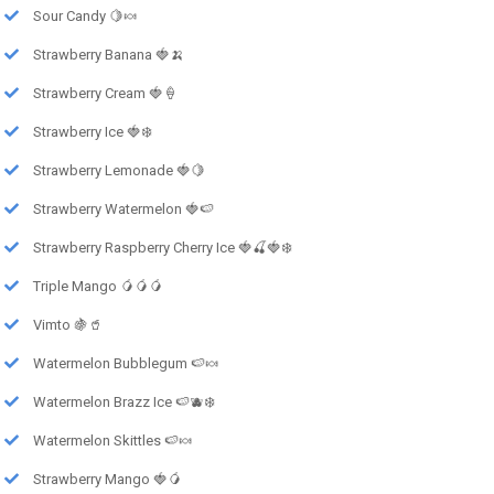
Sour Candy 🍋🍬
Strawberry Banana 🍓🍌
Strawberry Cream 🍓🍦
Strawberry Ice 🍓❄️
Strawberry Lemonade 🍓🍋
Strawberry Watermelon 🍓🍉
Strawberry Raspberry Cherry Ice 🍓🍒🍓❄️
Triple Mango 🥭🥭🥭
Vimto 🍇🥤
Watermelon Bubblegum 🍉🍬
Watermelon Brazz Ice 🍉🫐❄️
Watermelon Skittles 🍉🍬
Strawberry Mango 🍓🥭