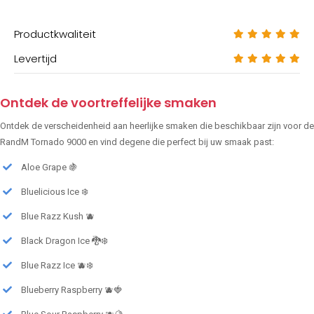
Productkwaliteit
Levertijd
Ontdek de voortreffelijke smaken
Ontdek de verscheidenheid aan heerlijke smaken die beschikbaar zijn voor de
RandM Tornado 9000 en vind degene die perfect bij uw smaak past:
Aloe Grape 🍇
Bluelicious Ice ❄️
Blue Razz Kush 🫐
Black Dragon Ice 🐉❄️
Blue Razz Ice 🫐❄️
Blueberry Raspberry 🫐🍓