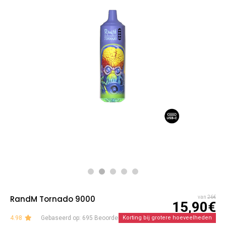
RandM Tornado 9000
van
26€
15,90€
4.98
Gebaseerd op: 695 Beoordelingen
Korting bij grotere hoeveelheden