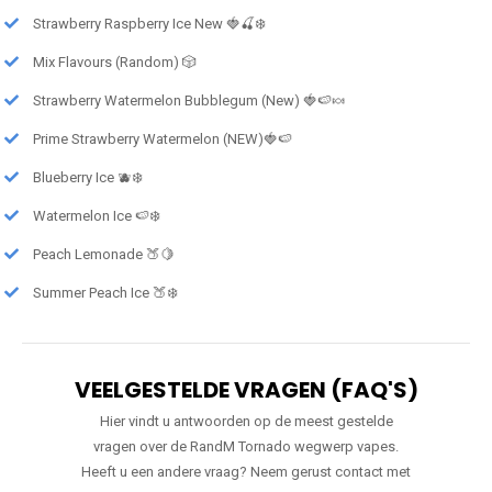
Strawberry Raspberry Ice New 🍓🍒❄️
Mix Flavours (Random) 🎲
Strawberry Watermelon Bubblegum (New) 🍓🍉🍬
Prime Strawberry Watermelon (NEW)🍓🍉
Blueberry Ice 🫐❄️
Watermelon Ice 🍉❄️
Peach Lemonade 🍑🍋
Summer Peach Ice 🍑❄️
VEELGESTELDE VRAGEN (FAQ'S)
Hier vindt u antwoorden op de meest gestelde
vragen over de RandM Tornado wegwerp vapes.
Heeft u een andere vraag? Neem gerust contact met