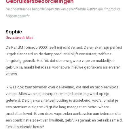
Gebruikersbeoordelingen
De onderstaande beoordelingen zijn van geverifieerde klanten die dit product
hebben gekocht.
Sophie
Geverifieerde klant
De RandM Tornado 9000 heeft mij echt verrast. De smaken zijn perfect
uitgebalanceerd en de dampproductie blijft consistent, zelfs na
langdurig gebruik. Het feit dat deze wegwerp vape zo makkelijk in
gebruik is, maakt het ideaal voor zowel nieuwe gebruikers als ervaren
vapers.
Ik was ook zeer tevreden over de levering, die snel en probleemloos
verliep. Alles was netjes verpakt en mijn bestelling werd op tijd
geleverd. De prijs-kwaliteitverhouding is uitstekend, vooral omdat je
een premium e-sigaret krijgt die lang meegaat en betrouwbare
prestaties levert. Ik zou deze vape zeker aanbevelen aan iedereen die
een combinatie zoekt van kwaliteit, gebruiksgemak en betaalbaarheid.
Een uitstekende keuze!