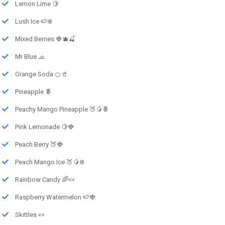
Lemon Lime 🍋
Lush Ice 🍉❄️
Mixed Berries 🍓🫐🍒
Mr Blue 🧢
Orange Soda 🍊🥤
Pineapple 🍍
Peachy Mango Pineapple 🍑🥭🍍
Pink Lemonade 🍋🍓
Peach Berry 🍑🍓
Peach Mango Ice 🍑🥭❄️
Rainbow Candy 🌈🍬
Raspberry Watermelon 🍉🍓
Skittles 🍬