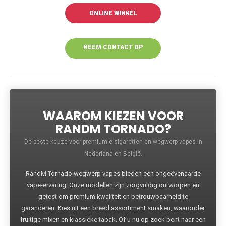
ONLINE WINKEL
NEEM CONTACT OP
VOOR MEER
INFORMATIE
WAAROM KIEZEN VOOR
RANDM TORNADO?
De beste keuze voor premium e-sigaretten en wegwerp vapes in
Nederland en België.
RandM Tornado wegwerp vapes bieden een ongeëvenaarde
vape-ervaring. Onze modellen zijn zorgvuldig ontworpen en
getest om premium kwaliteit en betrouwbaarheid te
garanderen. Kies uit een breed assortiment smaken, waaronder
fruitige mixen en klassieke tabak. Of u nu op zoek bent naar een