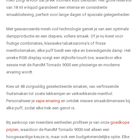
mAh zorgt ervoor dat je elk moment kunt benutten. Het grote reservoir
van 18 ml e-liquid garandeert een intense en consistente
smaakbeleving, perfect voor lange dagen of speciale gelegenheden.
Met geavanceerde mesh-coil technologie geniet je van een optimale
dampproductie en een diepere, vollere smaak. Of je nu kiest voor
fruitige combinaties, klassieke tabaksaroma's of frisse
mentholsmaken, elke puff biedt een rijke en bevredigende damp. Het
unieke RGB-display voegt een stijlvolle touch toe, waardoor elke
sessie met de RandM Tornado 9000 een plezierige en moderne
ervaring wordt.
Kies uit 48 zorgvuldig geselecteerde smaken, van verfrissende
fruitsmaken tot zoete lekkernijen en verkwikkende menthol.
Personaliseer je
vape-ervaring
en ontdek nieuwe smaakdimensies bij
elke puff, zodat elke trek een genot is.
Bij aankoop van meerdere eenheden profiteer je van onze
goedkope
prijzen
, waardoor de RandM Tornado 9000 niet alleen een
hoogwaardige keuze is, maar ook een budgetvriendelijke optie. Elke