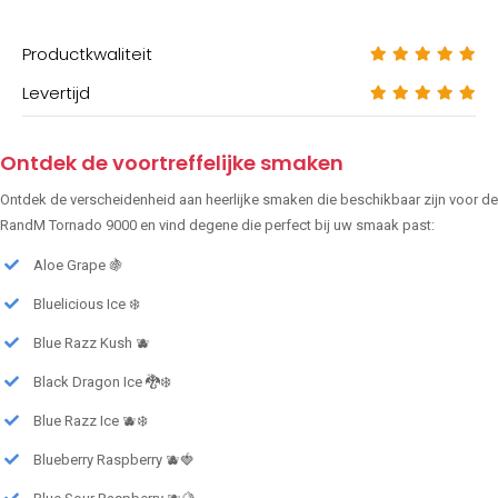
Productkwaliteit
Levertijd
Ontdek de voortreffelijke smaken
Ontdek de verscheidenheid aan heerlijke smaken die beschikbaar zijn voor de
RandM Tornado 9000 en vind degene die perfect bij uw smaak past:
Aloe Grape 🍇
Bluelicious Ice ❄️
Blue Razz Kush 🫐
Black Dragon Ice 🐉❄️
Blue Razz Ice 🫐❄️
Blueberry Raspberry 🫐🍓