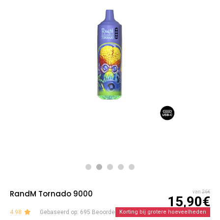
RandM Tornado 9000
van
26€
15,90€
4.98
Gebaseerd op: 695 Beoordelingen
Korting bij grotere hoeveelheden