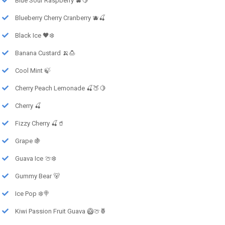
Blue Sour Raspberry 🫐🍋
Blueberry Cherry Cranberry 🫐🍒
Black Ice 🖤❄️
Banana Custard 🍌🍮
Cool Mint 🍃
Cherry Peach Lemonade 🍒🍑🍋
Cherry 🍒
Fizzy Cherry 🍒🥤
Grape 🍇
Guava Ice 🍈❄️
Gummy Bear 🐻
Ice Pop ❄️🍭
Kiwi Passion Fruit Guava 🥝🍈🍍