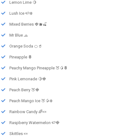
Lemon Lime 🍋
Lush Ice 🍉❄️
Mixed Berries 🍓🫐🍒
Mr Blue 🧢
Orange Soda 🍊🥤
Pineapple 🍍
Peachy Mango Pineapple 🍑🥭🍍
Pink Lemonade 🍋🍓
Peach Berry 🍑🍓
Peach Mango Ice 🍑🥭❄️
Rainbow Candy 🌈🍬
Raspberry Watermelon 🍉🍓
Skittles 🍬