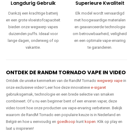
Langdurig Gebruik
Superieure Kwaliteit
Dankzij een krachtige batterij
Elk model wordt vervaardigd
en een grote vloeistofcapaciteit
met hoogwaardige materialen
bieden onze wegwerp vapes
en geavanceerde technologie
duizenden puffs. Ideaal voor
om betrouwbaarheid, veiligheid
lange dagen, onderweg of op
en een optimale vape-ervaring
vakantie.
te garanderen.
ONTDEK DE RANDM TORNADO VAPE IN VIDEO
Ontdek de unieke kenmerken van de RandM Tornado
wegwerp vape
in
onze exclusieve video! Leer hoe deze innovatieve
e-sigaret
gebruiksgemak, technologie en een brede selectie van smaken
combineert. Of u nu een beginner bent of een ervaren vaper, deze
video toont hoe onze producten uw vape-ervaring verbeteren. Bekijk
waarom de RandM Tornado een populaire keuze is in Nederland en
België en hoe u eenvoudig en
goedkoop
kunt
kopen
. Klik op play en
laat u inspireren!