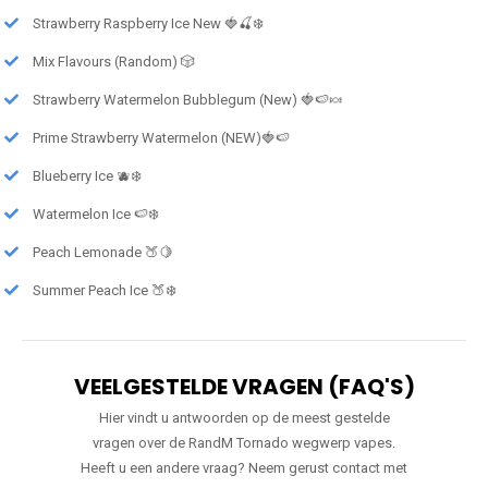
Strawberry Raspberry Ice New 🍓🍒❄️
Mix Flavours (Random) 🎲
Strawberry Watermelon Bubblegum (New) 🍓🍉🍬
Prime Strawberry Watermelon (NEW)🍓🍉
Blueberry Ice 🫐❄️
Watermelon Ice 🍉❄️
Peach Lemonade 🍑🍋
Summer Peach Ice 🍑❄️
VEELGESTELDE VRAGEN (FAQ'S)
Hier vindt u antwoorden op de meest gestelde
vragen over de RandM Tornado wegwerp vapes.
Heeft u een andere vraag? Neem gerust contact met