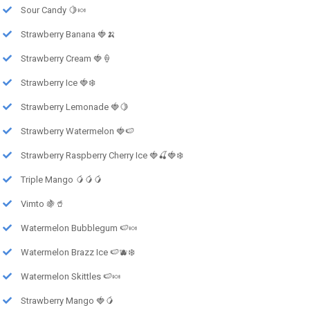
Sour Candy 🍋🍬
Strawberry Banana 🍓🍌
Strawberry Cream 🍓🍦
Strawberry Ice 🍓❄️
Strawberry Lemonade 🍓🍋
Strawberry Watermelon 🍓🍉
Strawberry Raspberry Cherry Ice 🍓🍒🍓❄️
Triple Mango 🥭🥭🥭
Vimto 🍇🥤
Watermelon Bubblegum 🍉🍬
Watermelon Brazz Ice 🍉🫐❄️
Watermelon Skittles 🍉🍬
Strawberry Mango 🍓🥭