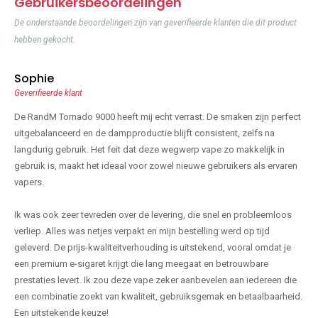
Gebruikersbeoordelingen
De onderstaande beoordelingen zijn van geverifieerde klanten die dit product
hebben gekocht.
Sophie
Geverifieerde klant
De RandM Tornado 9000 heeft mij echt verrast. De smaken zijn perfect
uitgebalanceerd en de dampproductie blijft consistent, zelfs na
langdurig gebruik. Het feit dat deze wegwerp vape zo makkelijk in
gebruik is, maakt het ideaal voor zowel nieuwe gebruikers als ervaren
vapers.
Ik was ook zeer tevreden over de levering, die snel en probleemloos
verliep. Alles was netjes verpakt en mijn bestelling werd op tijd
geleverd. De prijs-kwaliteitverhouding is uitstekend, vooral omdat je
een premium e-sigaret krijgt die lang meegaat en betrouwbare
prestaties levert. Ik zou deze vape zeker aanbevelen aan iedereen die
een combinatie zoekt van kwaliteit, gebruiksgemak en betaalbaarheid.
Een uitstekende keuze!