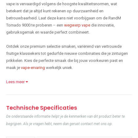
vape is vervaardigd volgens de hoogste kwaliteitsnormen, wat
betekent dat je altijd kunt rekenen op duurzaamheid en
betrouwbaarheid. Laat deze kans niet voorbijgaan om de RandM
Tornado 9000 te proberen – een
wegwerp vape
die innovatie,
gebruiksgemak en waarde perfect combineert.
Ontdek onze premium selectie smaken, variërend van vertrouwde
fruitige klassiekers tot gedurfde nieuwe combinaties die je zintuigen
prikkelen. Kies de perfecte smaak die bij jouw voorkeuren past en
maak je
vape-ervaring
werkelijk uniek.
Lees meer
Technische Specificaties
De onderstaande informatie helpt je de kenmerken van dit product beter te
begrijpen. Als je vragen hebt, neem dan gerust contact met ons op.