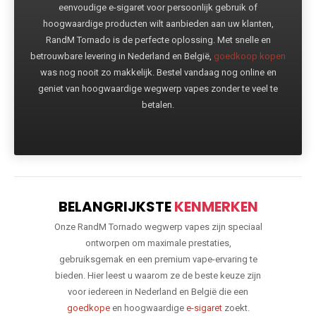
eenvoudige e-sigaret voor persoonlijk gebruik of
hoogwaardige producten wilt aanbieden aan uw klanten,
RandM Tornado is de perfecte oplossing. Met snelle en
betrouwbare levering in Nederland en België,
goedkoop kopen
was nog nooit zo makkelijk. Bestel vandaag nog online en
geniet van hoogwaardige wegwerp vapes zonder te veel te
betalen.
BELANGRIJKSTE
KENMERKEN
Onze RandM Tornado wegwerp vapes zijn speciaal
ontworpen om maximale prestaties,
gebruiksgemak en een premium vape-ervaring te
bieden. Hier leest u waarom ze de beste keuze zijn
voor iedereen in Nederland en België die een
goedkope
en hoogwaardige
e-sigaret
zoekt.