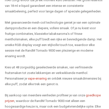
mAh zorgt ervoor dat je elk moment kunt benutten. Het grote reservoir
van 18 ml e-liquid garandeert een intense en consistente
smaakbeleving, perfect voor lange dagen of speciale gelegenheden.
Met geavanceerde mesh-coil technologie geniet je van een optimale
dampproductie en een diepere, vollere smaak. Of je nu kiest voor
fruitige combinaties, klassieke tabaksaroma's of frisse
mentholsmaken, elke puff biedt een rijke en bevredigende damp. Het
unieke RGB-display voegt een stijlvolle touch toe, waardoor elke
sessie met de RandM Tornado 9000 een plezierige en moderne
ervaring wordt.
Kies uit 48 zorgvuldig geselecteerde smaken, van verfrissende
fruitsmaken tot zoete lekkernijen en verkwikkende menthol.
Personaliseer je
vape-ervaring
en ontdek nieuwe smaakdimensies bij
elke puff, zodat elke trek een genot is.
Bij aankoop van meerdere eenheden profiteer je van onze
goedkope
prijzen
, waardoor de RandM Tornado 9000 niet alleen een
hoogwaardige keuze is, maar ook een budgetvriendelijke optie. Elke