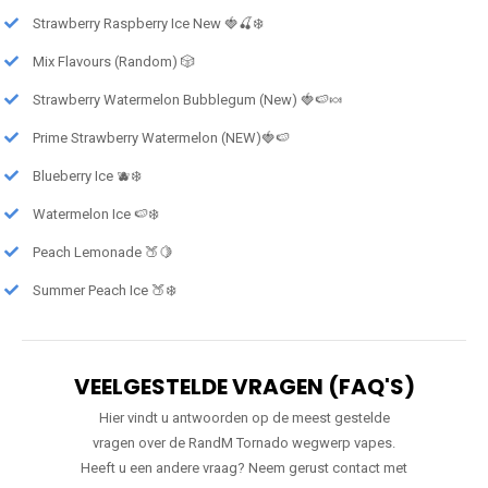
Strawberry Raspberry Ice New 🍓🍒❄️
Mix Flavours (Random) 🎲
Strawberry Watermelon Bubblegum (New) 🍓🍉🍬
Prime Strawberry Watermelon (NEW)🍓🍉
Blueberry Ice 🫐❄️
Watermelon Ice 🍉❄️
Peach Lemonade 🍑🍋
Summer Peach Ice 🍑❄️
VEELGESTELDE VRAGEN (FAQ'S)
Hier vindt u antwoorden op de meest gestelde
vragen over de RandM Tornado wegwerp vapes.
Heeft u een andere vraag? Neem gerust contact met