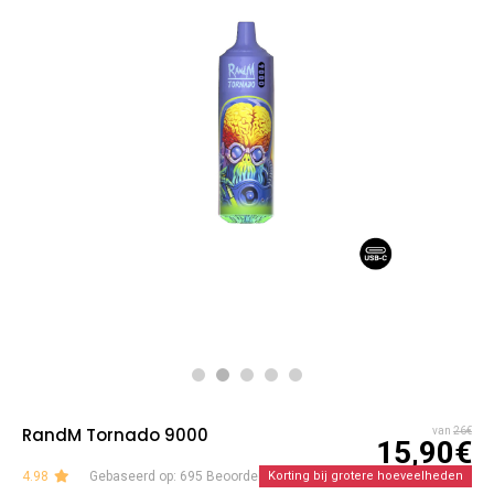
RandM Tornado 9000
van
26€
15,90€
4.98
Gebaseerd op: 695 Beoordelingen
Korting bij grotere hoeveelheden