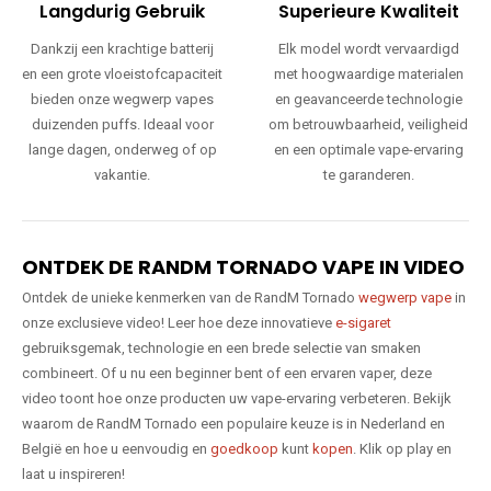
Langdurig Gebruik
Superieure Kwaliteit
Dankzij een krachtige batterij
Elk model wordt vervaardigd
en een grote vloeistofcapaciteit
met hoogwaardige materialen
bieden onze wegwerp vapes
en geavanceerde technologie
duizenden puffs. Ideaal voor
om betrouwbaarheid, veiligheid
lange dagen, onderweg of op
en een optimale vape-ervaring
vakantie.
te garanderen.
ONTDEK DE RANDM TORNADO VAPE IN VIDEO
Ontdek de unieke kenmerken van de RandM Tornado
wegwerp vape
in
onze exclusieve video! Leer hoe deze innovatieve
e-sigaret
gebruiksgemak, technologie en een brede selectie van smaken
combineert. Of u nu een beginner bent of een ervaren vaper, deze
video toont hoe onze producten uw vape-ervaring verbeteren. Bekijk
waarom de RandM Tornado een populaire keuze is in Nederland en
België en hoe u eenvoudig en
goedkoop
kunt
kopen
. Klik op play en
laat u inspireren!