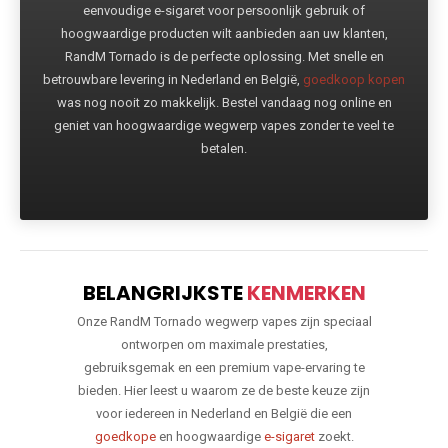
eenvoudige e-sigaret voor persoonlijk gebruik of
hoogwaardige producten wilt aanbieden aan uw klanten,
RandM Tornado is de perfecte oplossing. Met snelle en
betrouwbare levering in Nederland en België,
goedkoop kopen
was nog nooit zo makkelijk. Bestel vandaag nog online en
geniet van hoogwaardige wegwerp vapes zonder te veel te
betalen.
BELANGRIJKSTE
KENMERKEN
Onze RandM Tornado wegwerp vapes zijn speciaal
ontworpen om maximale prestaties,
gebruiksgemak en een premium vape-ervaring te
bieden. Hier leest u waarom ze de beste keuze zijn
voor iedereen in Nederland en België die een
goedkope
en hoogwaardige
e-sigaret
zoekt.