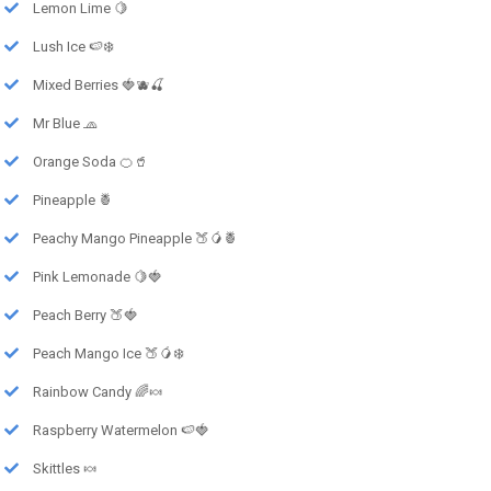
Lemon Lime 🍋
Lush Ice 🍉❄️
Mixed Berries 🍓🫐🍒
Mr Blue 🧢
Orange Soda 🍊🥤
Pineapple 🍍
Peachy Mango Pineapple 🍑🥭🍍
Pink Lemonade 🍋🍓
Peach Berry 🍑🍓
Peach Mango Ice 🍑🥭❄️
Rainbow Candy 🌈🍬
Raspberry Watermelon 🍉🍓
Skittles 🍬