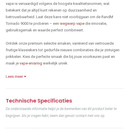
vape is vervaardigd volgens de hoogste kwaliteitsnormen, wat
betekent dat je altijd kunt rekenen op duurzaamheid en
betrouwbaarheid. Laat deze kans niet voorbijgaan om de RandM
Tornado 9000 te proberen – een
wegwerp vape
die innovatie,
gebruiksgemak en waarde perfect combineert.
Ontdek onze premium selectie smaken, variërend van vertrouwde
fruitige klassiekers tot gedurfde nieuwe combinaties die je zintuigen
prikkelen. Kies de perfecte smaak die bij jouw voorkeuren past en
maak je
vape-ervaring
werkelijk uniek.
Lees meer
Technische Specificaties
De onderstaande informatie helpt je de kenmerken van dit product beter te
begrijpen. Als je vragen hebt, neem dan gerust contact met ons op.