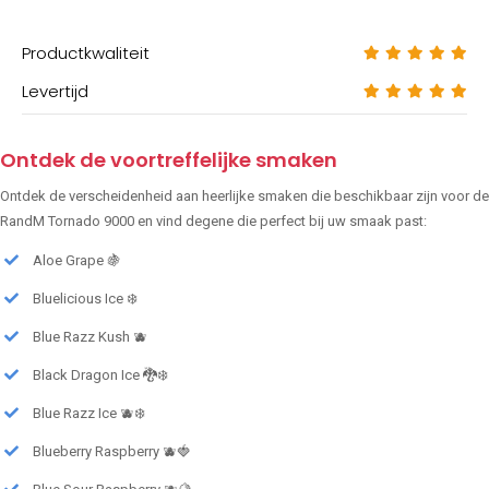
Productkwaliteit
Levertijd
Ontdek de voortreffelijke smaken
Ontdek de verscheidenheid aan heerlijke smaken die beschikbaar zijn voor de
RandM Tornado 9000 en vind degene die perfect bij uw smaak past:
Aloe Grape 🍇
Bluelicious Ice ❄️
Blue Razz Kush 🫐
Black Dragon Ice 🐉❄️
Blue Razz Ice 🫐❄️
Blueberry Raspberry 🫐🍓