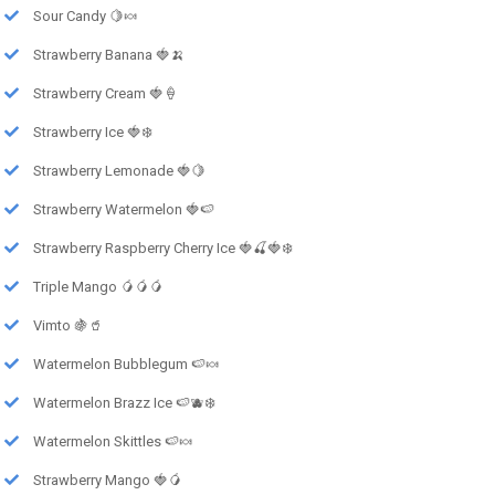
Sour Candy 🍋🍬
Strawberry Banana 🍓🍌
Strawberry Cream 🍓🍦
Strawberry Ice 🍓❄️
Strawberry Lemonade 🍓🍋
Strawberry Watermelon 🍓🍉
Strawberry Raspberry Cherry Ice 🍓🍒🍓❄️
Triple Mango 🥭🥭🥭
Vimto 🍇🥤
Watermelon Bubblegum 🍉🍬
Watermelon Brazz Ice 🍉🫐❄️
Watermelon Skittles 🍉🍬
Strawberry Mango 🍓🥭