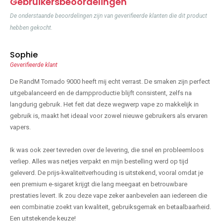
Gebruikersbeoordelingen
De onderstaande beoordelingen zijn van geverifieerde klanten die dit product
hebben gekocht.
Sophie
Geverifieerde klant
De RandM Tornado 9000 heeft mij echt verrast. De smaken zijn perfect
uitgebalanceerd en de dampproductie blijft consistent, zelfs na
langdurig gebruik. Het feit dat deze wegwerp vape zo makkelijk in
gebruik is, maakt het ideaal voor zowel nieuwe gebruikers als ervaren
vapers.
Ik was ook zeer tevreden over de levering, die snel en probleemloos
verliep. Alles was netjes verpakt en mijn bestelling werd op tijd
geleverd. De prijs-kwaliteitverhouding is uitstekend, vooral omdat je
een premium e-sigaret krijgt die lang meegaat en betrouwbare
prestaties levert. Ik zou deze vape zeker aanbevelen aan iedereen die
een combinatie zoekt van kwaliteit, gebruiksgemak en betaalbaarheid.
Een uitstekende keuze!