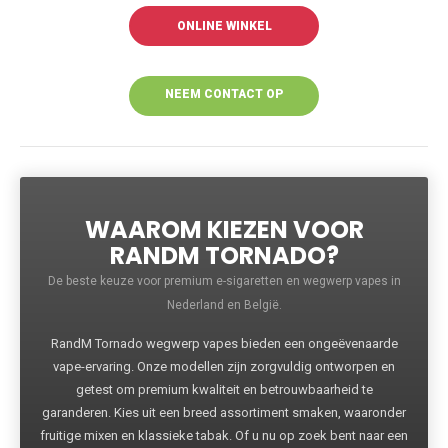
ONLINE WINKEL
NEEM CONTACT OP
VOOR MEER
INFORMATIE
WAAROM KIEZEN VOOR
RANDM TORNADO?
De beste keuze voor premium e-sigaretten en wegwerp vapes in
Nederland en België.
RandM Tornado wegwerp vapes bieden een ongeëvenaarde
vape-ervaring. Onze modellen zijn zorgvuldig ontworpen en
getest om premium kwaliteit en betrouwbaarheid te
garanderen. Kies uit een breed assortiment smaken, waaronder
fruitige mixen en klassieke tabak. Of u nu op zoek bent naar een