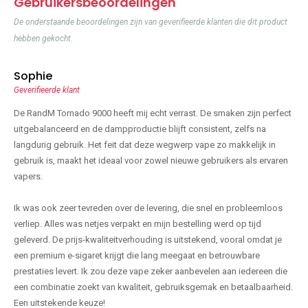
Gebruikersbeoordelingen
De onderstaande beoordelingen zijn van geverifieerde klanten die dit product
hebben gekocht.
Sophie
Geverifieerde klant
De RandM Tornado 9000 heeft mij echt verrast. De smaken zijn perfect
uitgebalanceerd en de dampproductie blijft consistent, zelfs na
langdurig gebruik. Het feit dat deze wegwerp vape zo makkelijk in
gebruik is, maakt het ideaal voor zowel nieuwe gebruikers als ervaren
vapers.
Ik was ook zeer tevreden over de levering, die snel en probleemloos
verliep. Alles was netjes verpakt en mijn bestelling werd op tijd
geleverd. De prijs-kwaliteitverhouding is uitstekend, vooral omdat je
een premium e-sigaret krijgt die lang meegaat en betrouwbare
prestaties levert. Ik zou deze vape zeker aanbevelen aan iedereen die
een combinatie zoekt van kwaliteit, gebruiksgemak en betaalbaarheid.
Een uitstekende keuze!