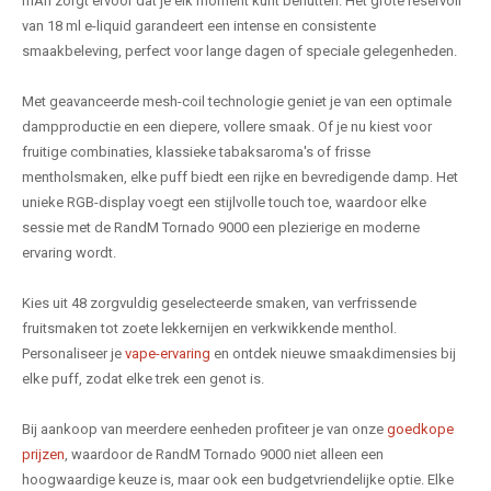
mAh zorgt ervoor dat je elk moment kunt benutten. Het grote reservoir
van 18 ml e-liquid garandeert een intense en consistente
smaakbeleving, perfect voor lange dagen of speciale gelegenheden.
Met geavanceerde mesh-coil technologie geniet je van een optimale
dampproductie en een diepere, vollere smaak. Of je nu kiest voor
fruitige combinaties, klassieke tabaksaroma's of frisse
mentholsmaken, elke puff biedt een rijke en bevredigende damp. Het
unieke RGB-display voegt een stijlvolle touch toe, waardoor elke
sessie met de RandM Tornado 9000 een plezierige en moderne
ervaring wordt.
Kies uit 48 zorgvuldig geselecteerde smaken, van verfrissende
fruitsmaken tot zoete lekkernijen en verkwikkende menthol.
Personaliseer je
vape-ervaring
en ontdek nieuwe smaakdimensies bij
elke puff, zodat elke trek een genot is.
Bij aankoop van meerdere eenheden profiteer je van onze
goedkope
prijzen
, waardoor de RandM Tornado 9000 niet alleen een
hoogwaardige keuze is, maar ook een budgetvriendelijke optie. Elke