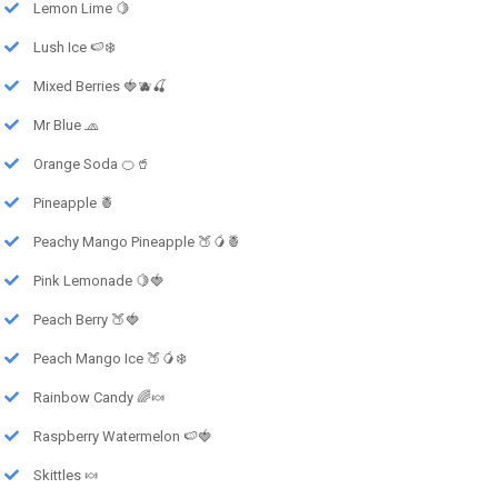
Lemon Lime 🍋
Lush Ice 🍉❄️
Mixed Berries 🍓🫐🍒
Mr Blue 🧢
Orange Soda 🍊🥤
Pineapple 🍍
Peachy Mango Pineapple 🍑🥭🍍
Pink Lemonade 🍋🍓
Peach Berry 🍑🍓
Peach Mango Ice 🍑🥭❄️
Rainbow Candy 🌈🍬
Raspberry Watermelon 🍉🍓
Skittles 🍬