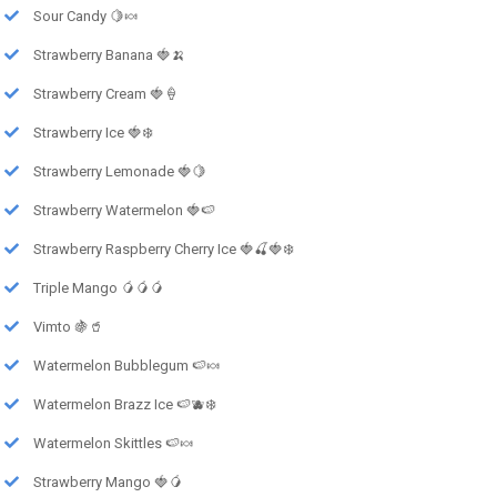
Sour Candy 🍋🍬
Strawberry Banana 🍓🍌
Strawberry Cream 🍓🍦
Strawberry Ice 🍓❄️
Strawberry Lemonade 🍓🍋
Strawberry Watermelon 🍓🍉
Strawberry Raspberry Cherry Ice 🍓🍒🍓❄️
Triple Mango 🥭🥭🥭
Vimto 🍇🥤
Watermelon Bubblegum 🍉🍬
Watermelon Brazz Ice 🍉🫐❄️
Watermelon Skittles 🍉🍬
Strawberry Mango 🍓🥭