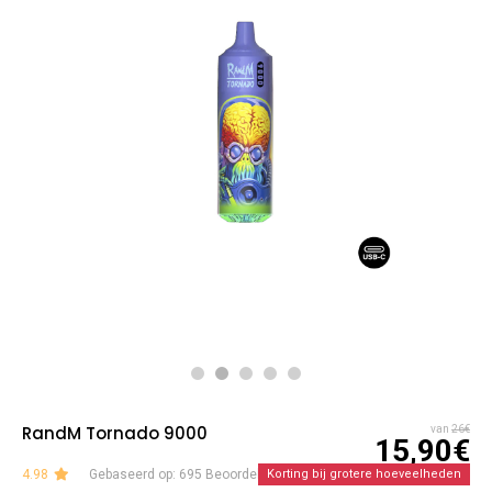
RandM Tornado 9000
van
26€
15,90€
4.98
Gebaseerd op: 695 Beoordelingen
Korting bij grotere hoeveelheden