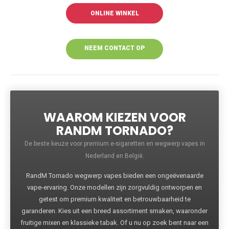
ONLINE WINKEL
NEEM CONTACT OP
VOOR MEER
INFORMATIE
WAAROM KIEZEN VOOR
RANDM TORNADO?
De beste keuze voor premium e-sigaretten en wegwerp vapes in
Nederland en België.
RandM Tornado wegwerp vapes bieden een ongeëvenaarde
vape-ervaring. Onze modellen zijn zorgvuldig ontworpen en
getest om premium kwaliteit en betrouwbaarheid te
garanderen. Kies uit een breed assortiment smaken, waaronder
fruitige mixen en klassieke tabak. Of u nu op zoek bent naar een