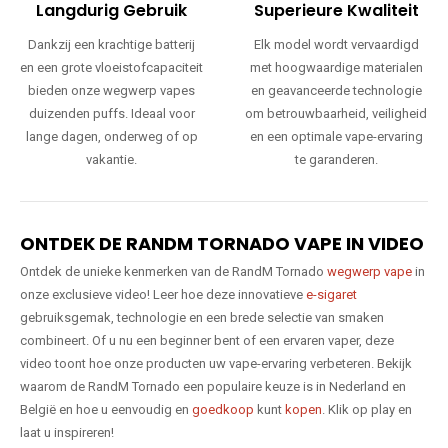
Langdurig Gebruik
Superieure Kwaliteit
Dankzij een krachtige batterij
Elk model wordt vervaardigd
en een grote vloeistofcapaciteit
met hoogwaardige materialen
bieden onze wegwerp vapes
en geavanceerde technologie
duizenden puffs. Ideaal voor
om betrouwbaarheid, veiligheid
lange dagen, onderweg of op
en een optimale vape-ervaring
vakantie.
te garanderen.
ONTDEK DE RANDM TORNADO VAPE IN VIDEO
Ontdek de unieke kenmerken van de RandM Tornado
wegwerp vape
in
onze exclusieve video! Leer hoe deze innovatieve
e-sigaret
gebruiksgemak, technologie en een brede selectie van smaken
combineert. Of u nu een beginner bent of een ervaren vaper, deze
video toont hoe onze producten uw vape-ervaring verbeteren. Bekijk
waarom de RandM Tornado een populaire keuze is in Nederland en
België en hoe u eenvoudig en
goedkoop
kunt
kopen
. Klik op play en
laat u inspireren!