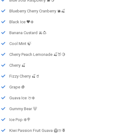
Blue Sour Raspberry 🫐🍋
Blueberry Cherry Cranberry 🫐🍒
Black Ice 🖤❄️
Banana Custard 🍌🍮
Cool Mint 🍃
Cherry Peach Lemonade 🍒🍑🍋
Cherry 🍒
Fizzy Cherry 🍒🥤
Grape 🍇
Guava Ice 🍈❄️
Gummy Bear 🐻
Ice Pop ❄️🍭
Kiwi Passion Fruit Guava 🥝🍈🍍