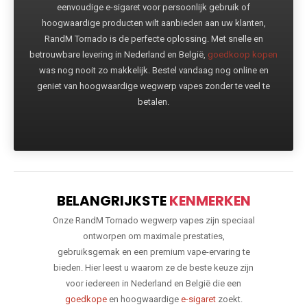
eenvoudige e-sigaret voor persoonlijk gebruik of
hoogwaardige producten wilt aanbieden aan uw klanten,
RandM Tornado is de perfecte oplossing. Met snelle en
betrouwbare levering in Nederland en België,
goedkoop kopen
was nog nooit zo makkelijk. Bestel vandaag nog online en
geniet van hoogwaardige wegwerp vapes zonder te veel te
betalen.
BELANGRIJKSTE
KENMERKEN
Onze RandM Tornado wegwerp vapes zijn speciaal
ontworpen om maximale prestaties,
gebruiksgemak en een premium vape-ervaring te
bieden. Hier leest u waarom ze de beste keuze zijn
voor iedereen in Nederland en België die een
goedkope
en hoogwaardige
e-sigaret
zoekt.