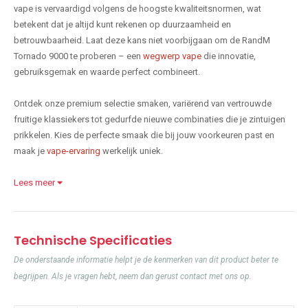
vape is vervaardigd volgens de hoogste kwaliteitsnormen, wat
betekent dat je altijd kunt rekenen op duurzaamheid en
betrouwbaarheid. Laat deze kans niet voorbijgaan om de RandM
Tornado 9000 te proberen – een
wegwerp vape
die innovatie,
gebruiksgemak en waarde perfect combineert.
Ontdek onze premium selectie smaken, variërend van vertrouwde
fruitige klassiekers tot gedurfde nieuwe combinaties die je zintuigen
prikkelen. Kies de perfecte smaak die bij jouw voorkeuren past en
maak je
vape-ervaring
werkelijk uniek.
Lees meer
Technische Specificaties
De onderstaande informatie helpt je de kenmerken van dit product beter te
begrijpen. Als je vragen hebt, neem dan gerust contact met ons op.