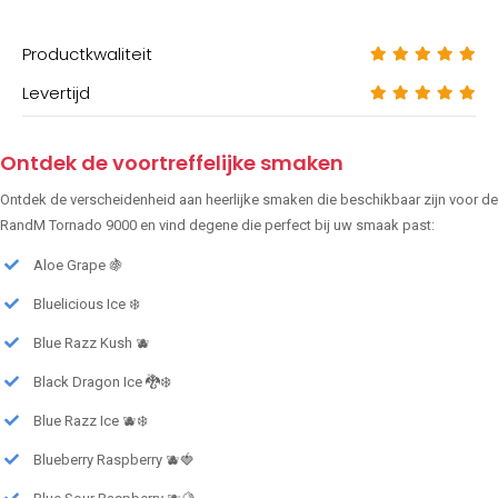
Productkwaliteit
Levertijd
Ontdek de voortreffelijke smaken
Ontdek de verscheidenheid aan heerlijke smaken die beschikbaar zijn voor de
RandM Tornado 9000 en vind degene die perfect bij uw smaak past:
Aloe Grape 🍇
Bluelicious Ice ❄️
Blue Razz Kush 🫐
Black Dragon Ice 🐉❄️
Blue Razz Ice 🫐❄️
Blueberry Raspberry 🫐🍓