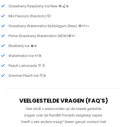
Strawberry Raspberry Ice New 🍓🍒❄️
Mix Flavours (Random) 🎲
Strawberry Watermelon Bubblegum (New) 🍓🍉🍬
Prime Strawberry Watermelon (NEW)🍓🍉
Blueberry Ice 🫐❄️
Watermelon Ice 🍉❄️
Peach Lemonade 🍑🍋
Summer Peach Ice 🍑❄️
VEELGESTELDE VRAGEN (FAQ'S)
Hier vindt u antwoorden op de meest gestelde
vragen over de RandM Tornado wegwerp vapes.
Heeft u een andere vraag? Neem gerust contact met