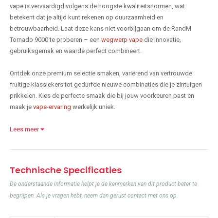
vape is vervaardigd volgens de hoogste kwaliteitsnormen, wat
betekent dat je altijd kunt rekenen op duurzaamheid en
betrouwbaarheid. Laat deze kans niet voorbijgaan om de RandM
Tornado 9000 te proberen – een
wegwerp vape
die innovatie,
gebruiksgemak en waarde perfect combineert.
Ontdek onze premium selectie smaken, variërend van vertrouwde
fruitige klassiekers tot gedurfde nieuwe combinaties die je zintuigen
prikkelen. Kies de perfecte smaak die bij jouw voorkeuren past en
maak je
vape-ervaring
werkelijk uniek.
Lees meer
Technische Specificaties
De onderstaande informatie helpt je de kenmerken van dit product beter te
begrijpen. Als je vragen hebt, neem dan gerust contact met ons op.