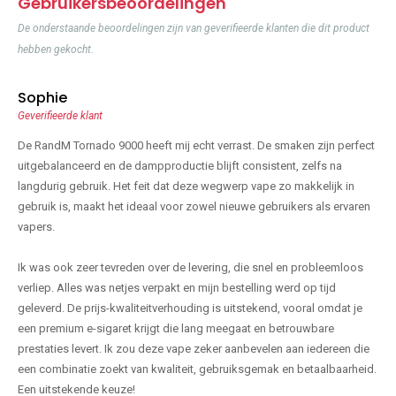
Gebruikersbeoordelingen
De onderstaande beoordelingen zijn van geverifieerde klanten die dit product
hebben gekocht.
Sophie
Geverifieerde klant
De RandM Tornado 9000 heeft mij echt verrast. De smaken zijn perfect
uitgebalanceerd en de dampproductie blijft consistent, zelfs na
langdurig gebruik. Het feit dat deze wegwerp vape zo makkelijk in
gebruik is, maakt het ideaal voor zowel nieuwe gebruikers als ervaren
vapers.
Ik was ook zeer tevreden over de levering, die snel en probleemloos
verliep. Alles was netjes verpakt en mijn bestelling werd op tijd
geleverd. De prijs-kwaliteitverhouding is uitstekend, vooral omdat je
een premium e-sigaret krijgt die lang meegaat en betrouwbare
prestaties levert. Ik zou deze vape zeker aanbevelen aan iedereen die
een combinatie zoekt van kwaliteit, gebruiksgemak en betaalbaarheid.
Een uitstekende keuze!