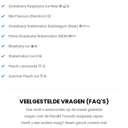
Strawberry Raspberry Ice New 🍓🍒❄️
Mix Flavours (Random) 🎲
Strawberry Watermelon Bubblegum (New) 🍓🍉🍬
Prime Strawberry Watermelon (NEW)🍓🍉
Blueberry Ice 🫐❄️
Watermelon Ice 🍉❄️
Peach Lemonade 🍑🍋
Summer Peach Ice 🍑❄️
VEELGESTELDE VRAGEN (FAQ'S)
Hier vindt u antwoorden op de meest gestelde
vragen over de RandM Tornado wegwerp vapes.
Heeft u een andere vraag? Neem gerust contact met