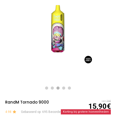
RandM Tornado 9000
van
26€
15,90€
4.98
Gebaseerd op: 695 Beoordelingen
Korting bij grotere hoeveelheden