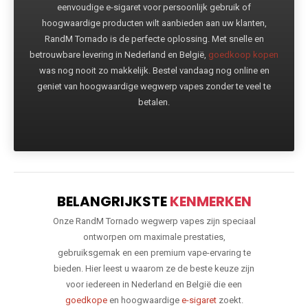
eenvoudige e-sigaret voor persoonlijk gebruik of
hoogwaardige producten wilt aanbieden aan uw klanten,
RandM Tornado is de perfecte oplossing. Met snelle en
betrouwbare levering in Nederland en België,
goedkoop kopen
was nog nooit zo makkelijk. Bestel vandaag nog online en
geniet van hoogwaardige wegwerp vapes zonder te veel te
betalen.
BELANGRIJKSTE
KENMERKEN
Onze RandM Tornado wegwerp vapes zijn speciaal
ontworpen om maximale prestaties,
gebruiksgemak en een premium vape-ervaring te
bieden. Hier leest u waarom ze de beste keuze zijn
voor iedereen in Nederland en België die een
goedkope
en hoogwaardige
e-sigaret
zoekt.