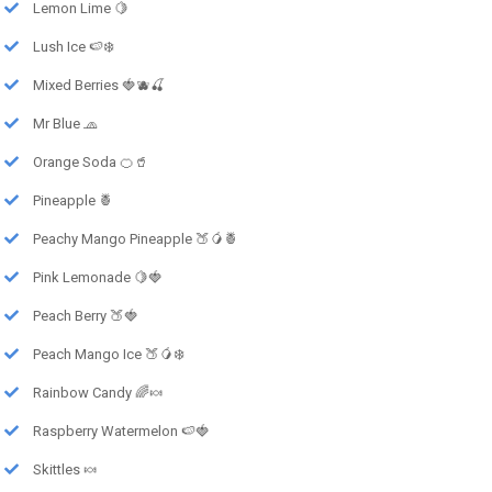
Lemon Lime 🍋
Lush Ice 🍉❄️
Mixed Berries 🍓🫐🍒
Mr Blue 🧢
Orange Soda 🍊🥤
Pineapple 🍍
Peachy Mango Pineapple 🍑🥭🍍
Pink Lemonade 🍋🍓
Peach Berry 🍑🍓
Peach Mango Ice 🍑🥭❄️
Rainbow Candy 🌈🍬
Raspberry Watermelon 🍉🍓
Skittles 🍬