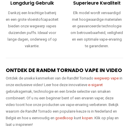
Langdurig Gebruik
Superieure Kwaliteit
Dankzij een krachtige batterij
Elk model wordt vervaardigd
en een grote vloeistofcapaciteit
met hoogwaardige materialen
bieden onze wegwerp vapes
en geavanceerde technologie
duizenden puffs. Ideaal voor
om betrouwbaarheid, veiligheid
lange dagen, onderweg of op
en een optimale vape-ervaring
vakantie.
te garanderen.
ONTDEK DE RANDM TORNADO VAPE IN VIDEO
Ontdek de unieke kenmerken van de RandM Tornado
wegwerp vape
in
onze exclusieve video! Leer hoe deze innovatieve
e-sigaret
gebruiksgemak, technologie en een brede selectie van smaken
combineert. Of u nu een beginner bent of een ervaren vaper, deze
video toont hoe onze producten uw vape-ervaring verbeteren. Bekijk
waarom de RandM Tornado een populaire keuze is in Nederland en
België en hoe u eenvoudig en
goedkoop
kunt
kopen
. Klik op play en
laat u inspireren!