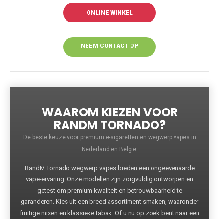
ONLINE WINKEL
NEEM CONTACT OP
VOOR MEER
INFORMATIE
WAAROM KIEZEN VOOR
RANDM TORNADO?
De beste keuze voor premium e-sigaretten en wegwerp vapes in
Nederland en België.
RandM Tornado wegwerp vapes bieden een ongeëvenaarde
vape-ervaring. Onze modellen zijn zorgvuldig ontworpen en
getest om premium kwaliteit en betrouwbaarheid te
garanderen. Kies uit een breed assortiment smaken, waaronder
fruitige mixen en klassieke tabak. Of u nu op zoek bent naar een