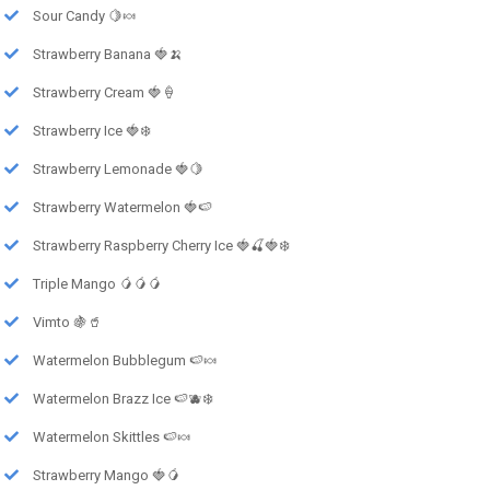
Sour Candy 🍋🍬
Strawberry Banana 🍓🍌
Strawberry Cream 🍓🍦
Strawberry Ice 🍓❄️
Strawberry Lemonade 🍓🍋
Strawberry Watermelon 🍓🍉
Strawberry Raspberry Cherry Ice 🍓🍒🍓❄️
Triple Mango 🥭🥭🥭
Vimto 🍇🥤
Watermelon Bubblegum 🍉🍬
Watermelon Brazz Ice 🍉🫐❄️
Watermelon Skittles 🍉🍬
Strawberry Mango 🍓🥭