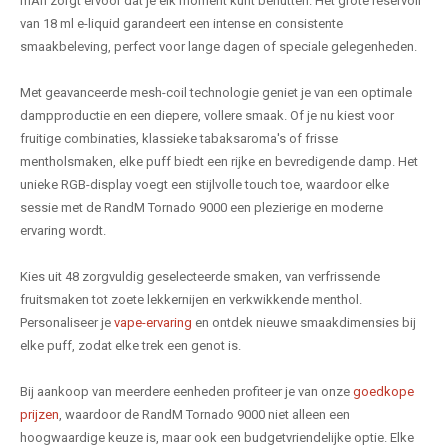
mAh zorgt ervoor dat je elk moment kunt benutten. Het grote reservoir
van 18 ml e-liquid garandeert een intense en consistente
smaakbeleving, perfect voor lange dagen of speciale gelegenheden.
Met geavanceerde mesh-coil technologie geniet je van een optimale
dampproductie en een diepere, vollere smaak. Of je nu kiest voor
fruitige combinaties, klassieke tabaksaroma's of frisse
mentholsmaken, elke puff biedt een rijke en bevredigende damp. Het
unieke RGB-display voegt een stijlvolle touch toe, waardoor elke
sessie met de RandM Tornado 9000 een plezierige en moderne
ervaring wordt.
Kies uit 48 zorgvuldig geselecteerde smaken, van verfrissende
fruitsmaken tot zoete lekkernijen en verkwikkende menthol.
Personaliseer je
vape-ervaring
en ontdek nieuwe smaakdimensies bij
elke puff, zodat elke trek een genot is.
Bij aankoop van meerdere eenheden profiteer je van onze
goedkope
prijzen
, waardoor de RandM Tornado 9000 niet alleen een
hoogwaardige keuze is, maar ook een budgetvriendelijke optie. Elke