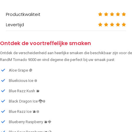
Productkwaliteit
Levertijd
Ontdek de voortreffelijke smaken
Ontdek de verscheidenheid aan heerlijke smaken die beschikbaar zijn voor de
RandM Tornado 9000 en vind degene die perfect bij uw smaak past:
Aloe Grape 🍇
Bluelicious Ice ❄️
Blue Razz Kush 🫐
Black Dragon Ice 🐉❄️
Blue Razz Ice 🫐❄️
Blueberry Raspberry 🫐🍓