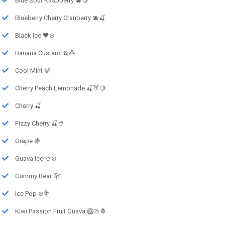
Blue Sour Raspberry 🫐🍋
Blueberry Cherry Cranberry 🫐🍒
Black Ice 🖤❄️
Banana Custard 🍌🍮
Cool Mint 🍃
Cherry Peach Lemonade 🍒🍑🍋
Cherry 🍒
Fizzy Cherry 🍒🥤
Grape 🍇
Guava Ice 🍈❄️
Gummy Bear 🐻
Ice Pop ❄️🍭
Kiwi Passion Fruit Guava 🥝🍈🍍