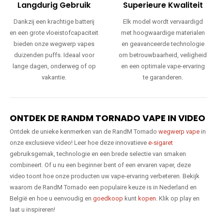
Langdurig Gebruik
Superieure Kwaliteit
Dankzij een krachtige batterij
Elk model wordt vervaardigd
en een grote vloeistofcapaciteit
met hoogwaardige materialen
bieden onze wegwerp vapes
en geavanceerde technologie
duizenden puffs. Ideaal voor
om betrouwbaarheid, veiligheid
lange dagen, onderweg of op
en een optimale vape-ervaring
vakantie.
te garanderen.
ONTDEK DE RANDM TORNADO VAPE IN VIDEO
Ontdek de unieke kenmerken van de RandM Tornado
wegwerp vape
in
onze exclusieve video! Leer hoe deze innovatieve
e-sigaret
gebruiksgemak, technologie en een brede selectie van smaken
combineert. Of u nu een beginner bent of een ervaren vaper, deze
video toont hoe onze producten uw vape-ervaring verbeteren. Bekijk
waarom de RandM Tornado een populaire keuze is in Nederland en
België en hoe u eenvoudig en
goedkoop
kunt
kopen
. Klik op play en
laat u inspireren!