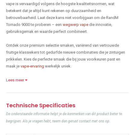
vape is vervaardigd volgens de hoogste kwaliteitsnormen, wat
betekent dat je altijd kunt rekenen op duurzaamheid en
betrouwbaarheid. Laat deze kans niet voorbijgaan om de RandM
Tornado 9000 te proberen – een
wegwerp vape
die innovatie,
gebruiksgemak en waarde perfect combineert.
Ontdek onze premium selectie smaken, variërend van vertrouwde
fruitige klassiekers tot gedurfde nieuwe combinaties die je zintuigen
prikkelen. Kies de perfecte smaak die bij jouw voorkeuren past en
maak je
vape-ervaring
werkelijk uniek.
Lees meer
Technische Specificaties
De onderstaande informatie helpt je de kenmerken van dit product beter te
begrijpen. Als je vragen hebt, neem dan gerust contact met ons op.