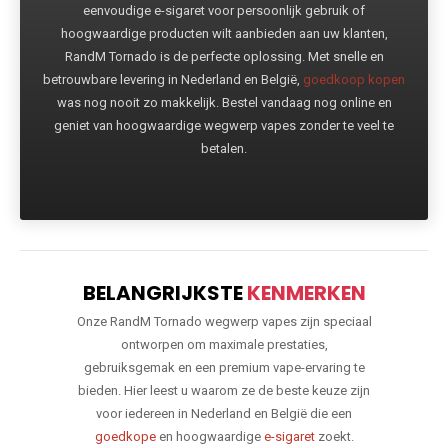
eenvoudige e-sigaret voor persoonlijk gebruik of
hoogwaardige producten wilt aanbieden aan uw klanten,
RandM Tornado is de perfecte oplossing. Met snelle en
betrouwbare levering in Nederland en België,
goedkoop kopen
was nog nooit zo makkelijk. Bestel vandaag nog online en
geniet van hoogwaardige wegwerp vapes zonder te veel te
betalen.
BELANGRIJKSTE
KENMERKEN
Onze RandM Tornado wegwerp vapes zijn speciaal
ontworpen om maximale prestaties,
gebruiksgemak en een premium vape-ervaring te
bieden. Hier leest u waarom ze de beste keuze zijn
voor iedereen in Nederland en België die een
goedkope
en hoogwaardige
e-sigaret
zoekt.