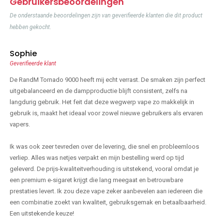
Gebruikersbeoordelingen
De onderstaande beoordelingen zijn van geverifieerde klanten die dit product
hebben gekocht.
Sophie
Geverifieerde klant
De RandM Tornado 9000 heeft mij echt verrast. De smaken zijn perfect
uitgebalanceerd en de dampproductie blijft consistent, zelfs na
langdurig gebruik. Het feit dat deze wegwerp vape zo makkelijk in
gebruik is, maakt het ideaal voor zowel nieuwe gebruikers als ervaren
vapers.
Ik was ook zeer tevreden over de levering, die snel en probleemloos
verliep. Alles was netjes verpakt en mijn bestelling werd op tijd
geleverd. De prijs-kwaliteitverhouding is uitstekend, vooral omdat je
een premium e-sigaret krijgt die lang meegaat en betrouwbare
prestaties levert. Ik zou deze vape zeker aanbevelen aan iedereen die
een combinatie zoekt van kwaliteit, gebruiksgemak en betaalbaarheid.
Een uitstekende keuze!