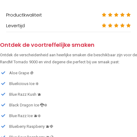
Productkwaliteit
Levertijd
Ontdek de voortreffelijke smaken
Ontdek de verscheidenheid aan heerlijke smaken die beschikbaar zijn voor de
RandM Tornado 9000 en vind degene die perfect bij uw smaak past:
Aloe Grape 🍇
Bluelicious Ice ❄️
Blue Razz Kush 🫐
Black Dragon Ice 🐉❄️
Blue Razz Ice 🫐❄️
Blueberry Raspberry 🫐🍓