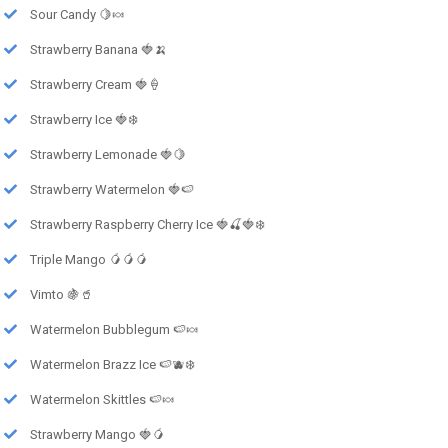
Sour Candy 🍋🍬
Strawberry Banana 🍓🍌
Strawberry Cream 🍓🍦
Strawberry Ice 🍓❄️
Strawberry Lemonade 🍓🍋
Strawberry Watermelon 🍓🍉
Strawberry Raspberry Cherry Ice 🍓🍒🍓❄️
Triple Mango 🥭🥭🥭
Vimto 🍇🥤
Watermelon Bubblegum 🍉🍬
Watermelon Brazz Ice 🍉🫐❄️
Watermelon Skittles 🍉🍬
Strawberry Mango 🍓🥭