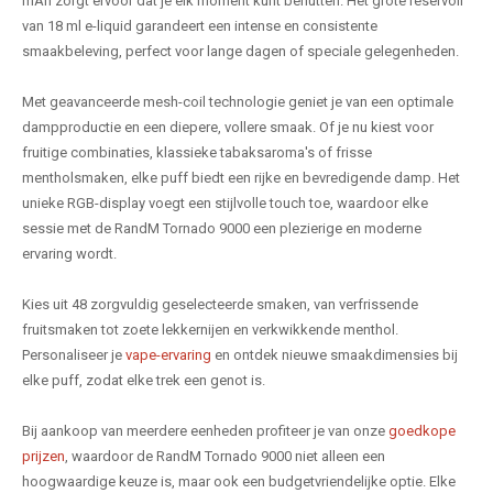
mAh zorgt ervoor dat je elk moment kunt benutten. Het grote reservoir
van 18 ml e-liquid garandeert een intense en consistente
smaakbeleving, perfect voor lange dagen of speciale gelegenheden.
Met geavanceerde mesh-coil technologie geniet je van een optimale
dampproductie en een diepere, vollere smaak. Of je nu kiest voor
fruitige combinaties, klassieke tabaksaroma's of frisse
mentholsmaken, elke puff biedt een rijke en bevredigende damp. Het
unieke RGB-display voegt een stijlvolle touch toe, waardoor elke
sessie met de RandM Tornado 9000 een plezierige en moderne
ervaring wordt.
Kies uit 48 zorgvuldig geselecteerde smaken, van verfrissende
fruitsmaken tot zoete lekkernijen en verkwikkende menthol.
Personaliseer je
vape-ervaring
en ontdek nieuwe smaakdimensies bij
elke puff, zodat elke trek een genot is.
Bij aankoop van meerdere eenheden profiteer je van onze
goedkope
prijzen
, waardoor de RandM Tornado 9000 niet alleen een
hoogwaardige keuze is, maar ook een budgetvriendelijke optie. Elke