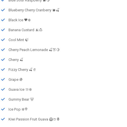
Blue Sour Raspberry 🫐🍋
Blueberry Cherry Cranberry 🫐🍒
Black Ice 🖤❄️
Banana Custard 🍌🍮
Cool Mint 🍃
Cherry Peach Lemonade 🍒🍑🍋
Cherry 🍒
Fizzy Cherry 🍒🥤
Grape 🍇
Guava Ice 🍈❄️
Gummy Bear 🐻
Ice Pop ❄️🍭
Kiwi Passion Fruit Guava 🥝🍈🍍