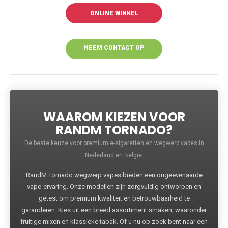
ONLINE WINKEL
NEEM CONTACT OP
VOOR MEER
INFORMATIE
WAAROM KIEZEN VOOR
RANDM TORNADO?
De beste keuze voor premium e-sigaretten en wegwerp vapes in
Nederland en België.
RandM Tornado wegwerp vapes bieden een ongeëvenaarde
vape-ervaring. Onze modellen zijn zorgvuldig ontworpen en
getest om premium kwaliteit en betrouwbaarheid te
garanderen. Kies uit een breed assortiment smaken, waaronder
fruitige mixen en klassieke tabak. Of u nu op zoek bent naar een