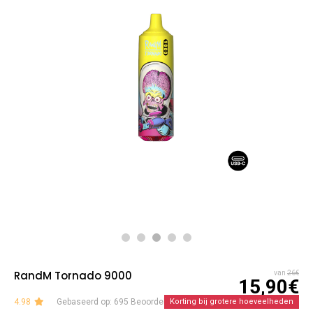
RandM Tornado 9000
van
26€
15,90€
4.98
Gebaseerd op: 695 Beoordelingen
Korting bij grotere hoeveelheden