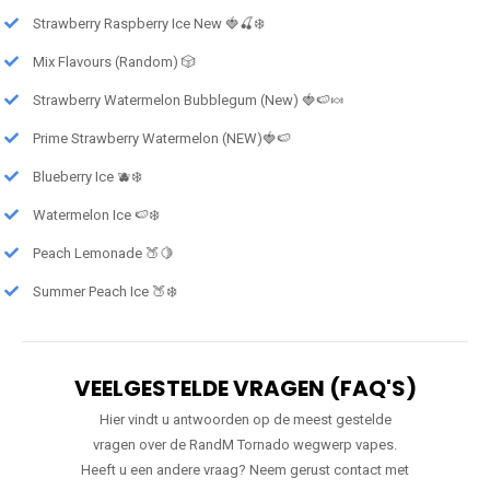
Strawberry Raspberry Ice New 🍓🍒❄️
Mix Flavours (Random) 🎲
Strawberry Watermelon Bubblegum (New) 🍓🍉🍬
Prime Strawberry Watermelon (NEW)🍓🍉
Blueberry Ice 🫐❄️
Watermelon Ice 🍉❄️
Peach Lemonade 🍑🍋
Summer Peach Ice 🍑❄️
VEELGESTELDE VRAGEN (FAQ'S)
Hier vindt u antwoorden op de meest gestelde
vragen over de RandM Tornado wegwerp vapes.
Heeft u een andere vraag? Neem gerust contact met