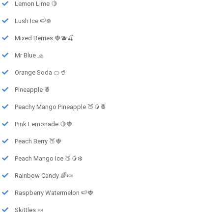
Lemon Lime 🍋
Lush Ice 🍉❄️
Mixed Berries 🍓🫐🍒
Mr Blue 🧢
Orange Soda 🍊🥤
Pineapple 🍍
Peachy Mango Pineapple 🍑🥭🍍
Pink Lemonade 🍋🍓
Peach Berry 🍑🍓
Peach Mango Ice 🍑🥭❄️
Rainbow Candy 🌈🍬
Raspberry Watermelon 🍉🍓
Skittles 🍬