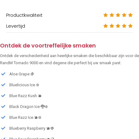
Productkwaliteit
Levertijd
Ontdek de voortreffelijke smaken
Ontdek de verscheidenheid aan heerlijke smaken die beschikbaar zijn voor de
RandM Tornado 9000 en vind degene die perfect bij uw smaak past:
Aloe Grape 🍇
Bluelicious Ice ❄️
Blue Razz Kush 🫐
Black Dragon Ice 🐉❄️
Blue Razz Ice 🫐❄️
Blueberry Raspberry 🫐🍓