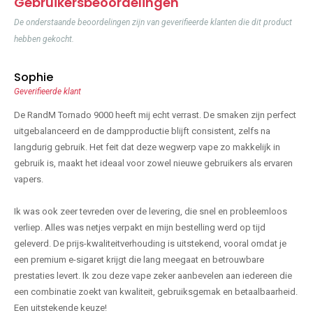
Gebruikersbeoordelingen
De onderstaande beoordelingen zijn van geverifieerde klanten die dit product
hebben gekocht.
Sophie
Geverifieerde klant
De RandM Tornado 9000 heeft mij echt verrast. De smaken zijn perfect
uitgebalanceerd en de dampproductie blijft consistent, zelfs na
langdurig gebruik. Het feit dat deze wegwerp vape zo makkelijk in
gebruik is, maakt het ideaal voor zowel nieuwe gebruikers als ervaren
vapers.
Ik was ook zeer tevreden over de levering, die snel en probleemloos
verliep. Alles was netjes verpakt en mijn bestelling werd op tijd
geleverd. De prijs-kwaliteitverhouding is uitstekend, vooral omdat je
een premium e-sigaret krijgt die lang meegaat en betrouwbare
prestaties levert. Ik zou deze vape zeker aanbevelen aan iedereen die
een combinatie zoekt van kwaliteit, gebruiksgemak en betaalbaarheid.
Een uitstekende keuze!