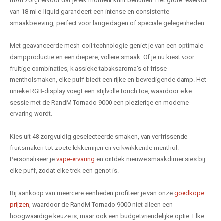
mAh zorgt ervoor dat je elk moment kunt benutten. Het grote reservoir
van 18 ml e-liquid garandeert een intense en consistente
smaakbeleving, perfect voor lange dagen of speciale gelegenheden.
Met geavanceerde mesh-coil technologie geniet je van een optimale
dampproductie en een diepere, vollere smaak. Of je nu kiest voor
fruitige combinaties, klassieke tabaksaroma's of frisse
mentholsmaken, elke puff biedt een rijke en bevredigende damp. Het
unieke RGB-display voegt een stijlvolle touch toe, waardoor elke
sessie met de RandM Tornado 9000 een plezierige en moderne
ervaring wordt.
Kies uit 48 zorgvuldig geselecteerde smaken, van verfrissende
fruitsmaken tot zoete lekkernijen en verkwikkende menthol.
Personaliseer je
vape-ervaring
en ontdek nieuwe smaakdimensies bij
elke puff, zodat elke trek een genot is.
Bij aankoop van meerdere eenheden profiteer je van onze
goedkope
prijzen
, waardoor de RandM Tornado 9000 niet alleen een
hoogwaardige keuze is, maar ook een budgetvriendelijke optie. Elke