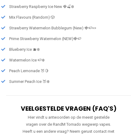
Strawberry Raspberry Ice New 🍓🍒❄️
Mix Flavours (Random) 🎲
Strawberry Watermelon Bubblegum (New) 🍓🍉🍬
Prime Strawberry Watermelon (NEW)🍓🍉
Blueberry Ice 🫐❄️
Watermelon Ice 🍉❄️
Peach Lemonade 🍑🍋
Summer Peach Ice 🍑❄️
VEELGESTELDE VRAGEN (FAQ'S)
Hier vindt u antwoorden op de meest gestelde
vragen over de RandM Tornado wegwerp vapes.
Heeft u een andere vraag? Neem gerust contact met