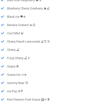
Blue Sour Raspberry 🫐🍋
Blueberry Cherry Cranberry 🫐🍒
Black Ice 🖤❄️
Banana Custard 🍌🍮
Cool Mint 🍃
Cherry Peach Lemonade 🍒🍑🍋
Cherry 🍒
Fizzy Cherry 🍒🥤
Grape 🍇
Guava Ice 🍈❄️
Gummy Bear 🐻
Ice Pop ❄️🍭
Kiwi Passion Fruit Guava 🥝🍈🍍