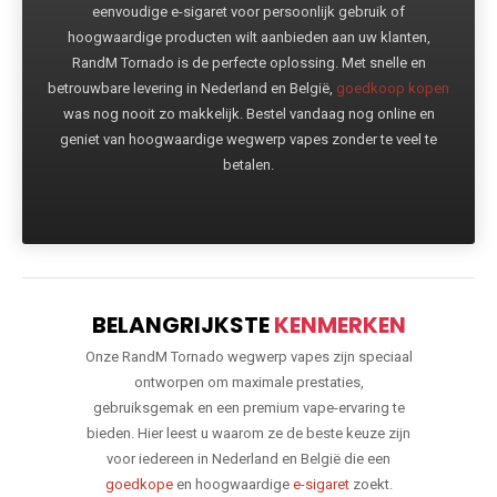
eenvoudige e-sigaret voor persoonlijk gebruik of
hoogwaardige producten wilt aanbieden aan uw klanten,
RandM Tornado is de perfecte oplossing. Met snelle en
betrouwbare levering in Nederland en België,
goedkoop kopen
was nog nooit zo makkelijk. Bestel vandaag nog online en
geniet van hoogwaardige wegwerp vapes zonder te veel te
betalen.
BELANGRIJKSTE
KENMERKEN
Onze RandM Tornado wegwerp vapes zijn speciaal
ontworpen om maximale prestaties,
gebruiksgemak en een premium vape-ervaring te
bieden. Hier leest u waarom ze de beste keuze zijn
voor iedereen in Nederland en België die een
goedkope
en hoogwaardige
e-sigaret
zoekt.