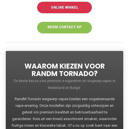
ONLINE WINKEL
NEEM CONTACT OP
VOOR MEER
INFORMATIE
WAAROM KIEZEN VOOR
RANDM TORNADO?
De beste keuze voor premium e-sigaretten en wegwerp vapes in
Nederland en België.
RandM Tornado wegwerp vapes bieden een ongeëvenaarde
vape-ervaring. Onze modellen zijn zorgvuldig ontworpen en
getest om premium kwaliteit en betrouwbaarheid te
garanderen. Kies uit een breed assortiment smaken, waaronder
fruitige mixen en klassieke tabak. Of u nu op zoek bent naar een