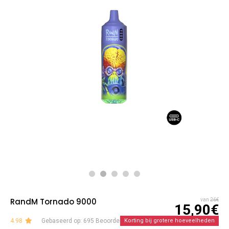
RandM Tornado 9000
van
26€
15,90€
4.98
Gebaseerd op: 695 Beoordelingen
Korting bij grotere hoeveelheden