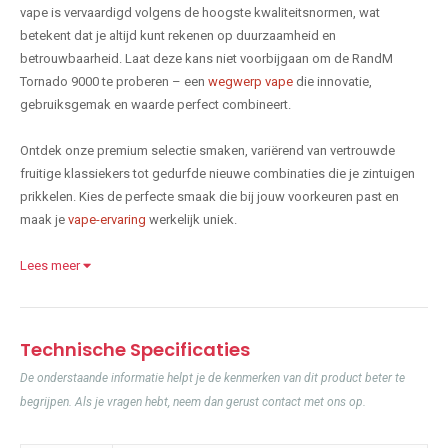
vape is vervaardigd volgens de hoogste kwaliteitsnormen, wat
betekent dat je altijd kunt rekenen op duurzaamheid en
betrouwbaarheid. Laat deze kans niet voorbijgaan om de RandM
Tornado 9000 te proberen – een
wegwerp vape
die innovatie,
gebruiksgemak en waarde perfect combineert.
Ontdek onze premium selectie smaken, variërend van vertrouwde
fruitige klassiekers tot gedurfde nieuwe combinaties die je zintuigen
prikkelen. Kies de perfecte smaak die bij jouw voorkeuren past en
maak je
vape-ervaring
werkelijk uniek.
Lees meer
Technische Specificaties
De onderstaande informatie helpt je de kenmerken van dit product beter te
begrijpen. Als je vragen hebt, neem dan gerust contact met ons op.