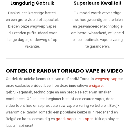
Langdurig Gebruik
Superieure Kwaliteit
Dankzij een krachtige batterij
Elk model wordt vervaardigd
en een grote vloeistofcapaciteit
met hoogwaardige materialen
bieden onze wegwerp vapes
en geavanceerde technologie
duizenden puffs. Ideaal voor
om betrouwbaarheid, veiligheid
lange dagen, onderweg of op
en een optimale vape-ervaring
vakantie.
te garanderen.
ONTDEK DE RANDM TORNADO VAPE IN VIDEO
Ontdek de unieke kenmerken van de RandM Tornado
wegwerp vape
in
onze exclusieve video! Leer hoe deze innovatieve
e-sigaret
gebruiksgemak, technologie en een brede selectie van smaken
combineert. Of u nu een beginner bent of een ervaren vaper, deze
video toont hoe onze producten uw vape-ervaring verbeteren. Bekijk
waarom de RandM Tornado een populaire keuze is in Nederland en
België en hoe u eenvoudig en
goedkoop
kunt
kopen
. Klik op play en
laat u inspireren!