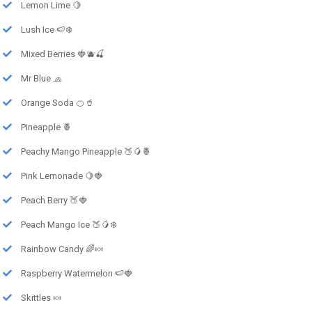
Lemon Lime 🍋
Lush Ice 🍉❄️
Mixed Berries 🍓🫐🍒
Mr Blue 🧢
Orange Soda 🍊🥤
Pineapple 🍍
Peachy Mango Pineapple 🍑🥭🍍
Pink Lemonade 🍋🍓
Peach Berry 🍑🍓
Peach Mango Ice 🍑🥭❄️
Rainbow Candy 🌈🍬
Raspberry Watermelon 🍉🍓
Skittles 🍬