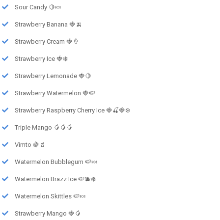
Sour Candy 🍋🍬
Strawberry Banana 🍓🍌
Strawberry Cream 🍓🍦
Strawberry Ice 🍓❄️
Strawberry Lemonade 🍓🍋
Strawberry Watermelon 🍓🍉
Strawberry Raspberry Cherry Ice 🍓🍒🍓❄️
Triple Mango 🥭🥭🥭
Vimto 🍇🥤
Watermelon Bubblegum 🍉🍬
Watermelon Brazz Ice 🍉🫐❄️
Watermelon Skittles 🍉🍬
Strawberry Mango 🍓🥭