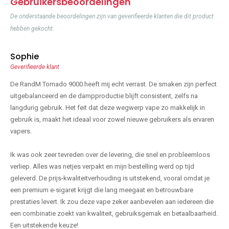
Gebruikersbeoordelingen
De onderstaande beoordelingen zijn van geverifieerde klanten die dit product
hebben gekocht.
Sophie
Geverifieerde klant
De RandM Tornado 9000 heeft mij echt verrast. De smaken zijn perfect
uitgebalanceerd en de dampproductie blijft consistent, zelfs na
langdurig gebruik. Het feit dat deze wegwerp vape zo makkelijk in
gebruik is, maakt het ideaal voor zowel nieuwe gebruikers als ervaren
vapers.
Ik was ook zeer tevreden over de levering, die snel en probleemloos
verliep. Alles was netjes verpakt en mijn bestelling werd op tijd
geleverd. De prijs-kwaliteitverhouding is uitstekend, vooral omdat je
een premium e-sigaret krijgt die lang meegaat en betrouwbare
prestaties levert. Ik zou deze vape zeker aanbevelen aan iedereen die
een combinatie zoekt van kwaliteit, gebruiksgemak en betaalbaarheid.
Een uitstekende keuze!