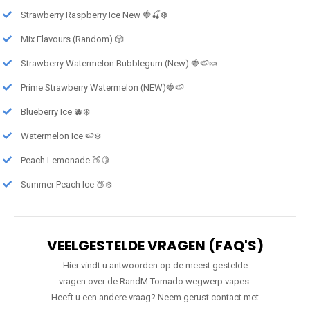
Strawberry Raspberry Ice New 🍓🍒❄️
Mix Flavours (Random) 🎲
Strawberry Watermelon Bubblegum (New) 🍓🍉🍬
Prime Strawberry Watermelon (NEW)🍓🍉
Blueberry Ice 🫐❄️
Watermelon Ice 🍉❄️
Peach Lemonade 🍑🍋
Summer Peach Ice 🍑❄️
VEELGESTELDE VRAGEN (FAQ'S)
Hier vindt u antwoorden op de meest gestelde
vragen over de RandM Tornado wegwerp vapes.
Heeft u een andere vraag? Neem gerust contact met