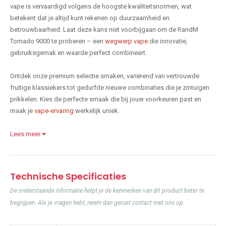
vape is vervaardigd volgens de hoogste kwaliteitsnormen, wat
betekent dat je altijd kunt rekenen op duurzaamheid en
betrouwbaarheid. Laat deze kans niet voorbijgaan om de RandM
Tornado 9000 te proberen – een
wegwerp vape
die innovatie,
gebruiksgemak en waarde perfect combineert.
Ontdek onze premium selectie smaken, variërend van vertrouwde
fruitige klassiekers tot gedurfde nieuwe combinaties die je zintuigen
prikkelen. Kies de perfecte smaak die bij jouw voorkeuren past en
maak je
vape-ervaring
werkelijk uniek.
Lees meer
Technische Specificaties
De onderstaande informatie helpt je de kenmerken van dit product beter te
begrijpen. Als je vragen hebt, neem dan gerust contact met ons op.