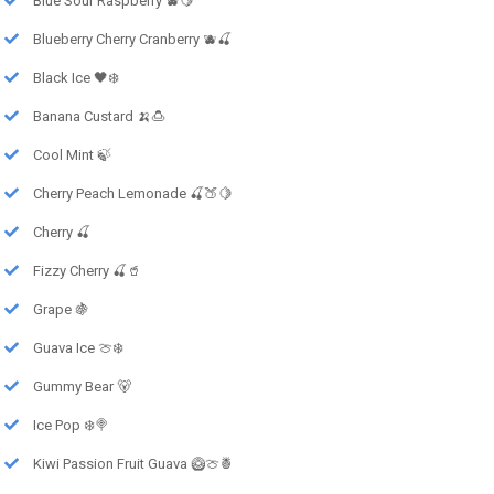
Blue Sour Raspberry 🫐🍋
Blueberry Cherry Cranberry 🫐🍒
Black Ice 🖤❄️
Banana Custard 🍌🍮
Cool Mint 🍃
Cherry Peach Lemonade 🍒🍑🍋
Cherry 🍒
Fizzy Cherry 🍒🥤
Grape 🍇
Guava Ice 🍈❄️
Gummy Bear 🐻
Ice Pop ❄️🍭
Kiwi Passion Fruit Guava 🥝🍈🍍