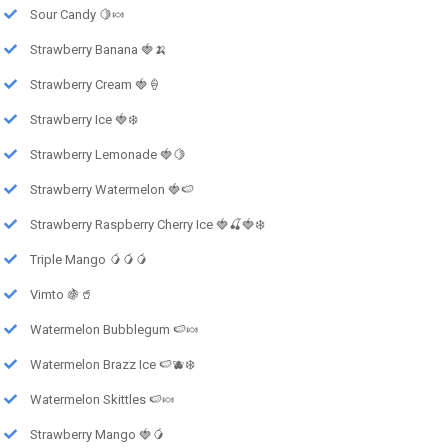
Sour Candy 🍋🍬
Strawberry Banana 🍓🍌
Strawberry Cream 🍓🍦
Strawberry Ice 🍓❄️
Strawberry Lemonade 🍓🍋
Strawberry Watermelon 🍓🍉
Strawberry Raspberry Cherry Ice 🍓🍒🍓❄️
Triple Mango 🥭🥭🥭
Vimto 🍇🥤
Watermelon Bubblegum 🍉🍬
Watermelon Brazz Ice 🍉🫐❄️
Watermelon Skittles 🍉🍬
Strawberry Mango 🍓🥭