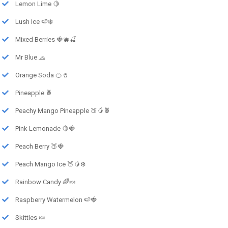
Lemon Lime 🍋
Lush Ice 🍉❄️
Mixed Berries 🍓🫐🍒
Mr Blue 🧢
Orange Soda 🍊🥤
Pineapple 🍍
Peachy Mango Pineapple 🍑🥭🍍
Pink Lemonade 🍋🍓
Peach Berry 🍑🍓
Peach Mango Ice 🍑🥭❄️
Rainbow Candy 🌈🍬
Raspberry Watermelon 🍉🍓
Skittles 🍬