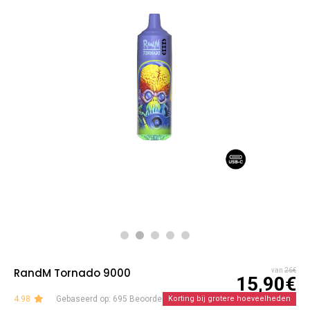
RandM Tornado 9000
van
26€
15,90€
4.98
Gebaseerd op: 695 Beoordelingen
Korting bij grotere hoeveelheden