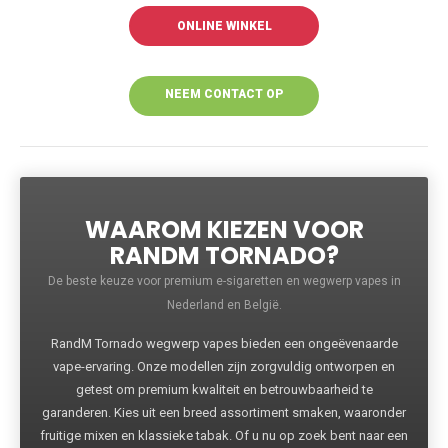
ONLINE WINKEL
NEEM CONTACT OP
VOOR MEER
INFORMATIE
WAAROM KIEZEN VOOR
RANDM TORNADO?
De beste keuze voor premium e-sigaretten en wegwerp vapes in
Nederland en België.
RandM Tornado wegwerp vapes bieden een ongeëvenaarde
vape-ervaring. Onze modellen zijn zorgvuldig ontworpen en
getest om premium kwaliteit en betrouwbaarheid te
garanderen. Kies uit een breed assortiment smaken, waaronder
fruitige mixen en klassieke tabak. Of u nu op zoek bent naar een