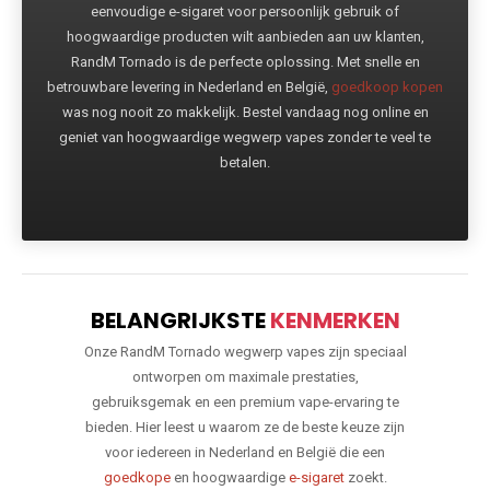
eenvoudige e-sigaret voor persoonlijk gebruik of
hoogwaardige producten wilt aanbieden aan uw klanten,
RandM Tornado is de perfecte oplossing. Met snelle en
betrouwbare levering in Nederland en België,
goedkoop kopen
was nog nooit zo makkelijk. Bestel vandaag nog online en
geniet van hoogwaardige wegwerp vapes zonder te veel te
betalen.
BELANGRIJKSTE
KENMERKEN
Onze RandM Tornado wegwerp vapes zijn speciaal
ontworpen om maximale prestaties,
gebruiksgemak en een premium vape-ervaring te
bieden. Hier leest u waarom ze de beste keuze zijn
voor iedereen in Nederland en België die een
goedkope
en hoogwaardige
e-sigaret
zoekt.