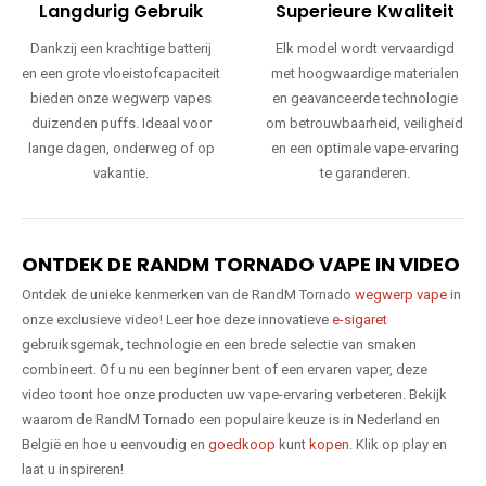
Langdurig Gebruik
Superieure Kwaliteit
Dankzij een krachtige batterij
Elk model wordt vervaardigd
en een grote vloeistofcapaciteit
met hoogwaardige materialen
bieden onze wegwerp vapes
en geavanceerde technologie
duizenden puffs. Ideaal voor
om betrouwbaarheid, veiligheid
lange dagen, onderweg of op
en een optimale vape-ervaring
vakantie.
te garanderen.
ONTDEK DE RANDM TORNADO VAPE IN VIDEO
Ontdek de unieke kenmerken van de RandM Tornado
wegwerp vape
in
onze exclusieve video! Leer hoe deze innovatieve
e-sigaret
gebruiksgemak, technologie en een brede selectie van smaken
combineert. Of u nu een beginner bent of een ervaren vaper, deze
video toont hoe onze producten uw vape-ervaring verbeteren. Bekijk
waarom de RandM Tornado een populaire keuze is in Nederland en
België en hoe u eenvoudig en
goedkoop
kunt
kopen
. Klik op play en
laat u inspireren!