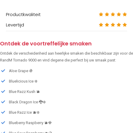
Productkwaliteit
Levertijd
Ontdek de voortreffelijke smaken
Ontdek de verscheidenheid aan heerlijke smaken die beschikbaar zijn voor de
RandM Tornado 9000 en vind degene die perfect bij uw smaak past:
Aloe Grape 🍇
Bluelicious Ice ❄️
Blue Razz Kush 🫐
Black Dragon Ice 🐉❄️
Blue Razz Ice 🫐❄️
Blueberry Raspberry 🫐🍓