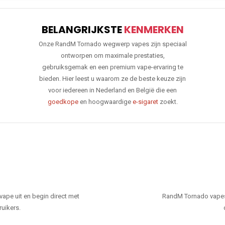
BELANGRIJKSTE
KENMERKEN
Onze RandM Tornado wegwerp vapes zijn speciaal
ontworpen om maximale prestaties,
gebruiksgemak en een premium vape-ervaring te
bieden. Hier leest u waarom ze de beste keuze zijn
voor iedereen in Nederland en België die een
goedkope
en hoogwaardige
e-sigaret
zoekt.
ape uit en begin direct met
RandM Tornado vapes
ruikers.