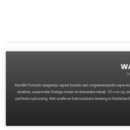
WA
D
RandM Tornado wegwerp vapes bieden een ongeëvenaarde vape-ervari
smaken, waaronder fruitige mixen en klassieke tabak. Of u nu op z
perfecte oplossing. Met snelle en betrouwbare levering in Nederland