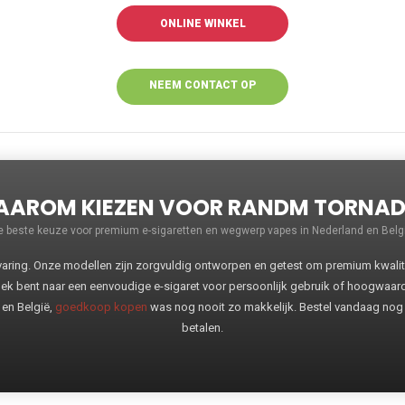
ONLINE WINKEL
NEEM CONTACT OP
VOOR MEER
INFORMATIE
AROM KIEZEN VOOR RANDM TORNA
e beste keuze voor premium e-sigaretten en wegwerp vapes in Nederland en Belgi
ng. Onze modellen zijn zorgvuldig ontworpen en getest om premium kwaliteit
oek bent naar een eenvoudige e-sigaret voor persoonlijk gebruik of hoogwaa
 en België,
goedkoop kopen
was nog nooit zo makkelijk. Bestel vandaag nog
betalen.