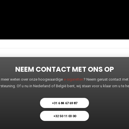
NEEM CONTACT MET ONS OP
 u meer weten over onze hoogwaardige
e-sigaretten
? Neem gerust contact met o
steuning. Of u nu in Nederland of België bent, wij staan voor u klaar om u te 
+31 6 84 67 69 87
+32 50 11 03 00