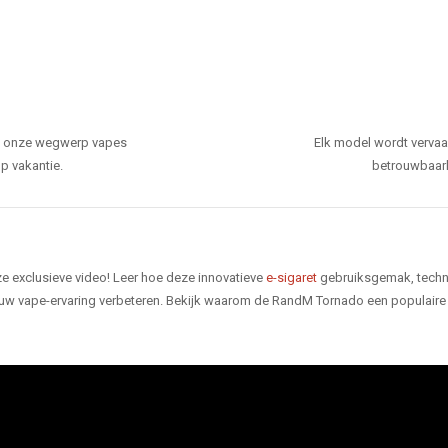
den onze wegwerp vapes
Elk model wordt verva
p vakantie.
betrouwbaarhe
e exclusieve video! Leer hoe deze innovatieve
e-sigaret
gebruiksgemak, techno
 uw vape-ervaring verbeteren. Bekijk waarom de RandM Tornado een populaire 