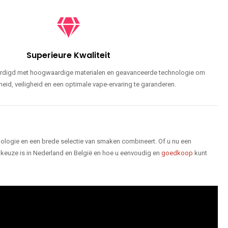
Superieure Kwaliteit
ardigd met hoogwaardige materialen en geavanceerde technologie om
id, veiligheid en een optimale vape-ervaring te garanderen.
logie en een brede selectie van smaken combineert. Of u nu een
keuze is in Nederland en België en hoe u eenvoudig en
goedkoop
kunt