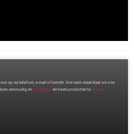
ns op via telefoon, e-mail of bericht. Ons team staat klaar om u te
helpen eenvoudig en
goedkoop
de beste producten te
kopen
.