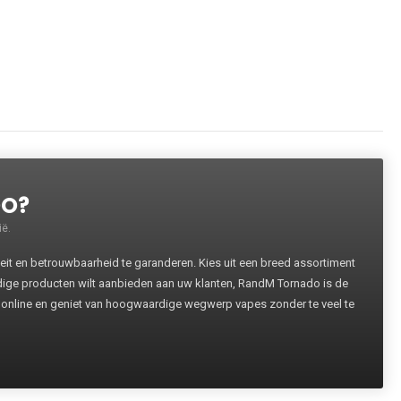
DO?
ë.
 en betrouwbaarheid te garanderen. Kies uit een breed assortiment
rdige producten wilt aanbieden aan uw klanten, RandM Tornado is de
 online en geniet van hoogwaardige wegwerp vapes zonder te veel te