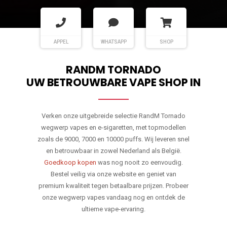
APPEL
WHATSAPP
SHOP
RANDM TORNADO
UW BETROUWBARE VAPE SHOP IN
Verken onze uitgebreide selectie RandM Tornado
wegwerp vapes en e-sigaretten, met topmodellen
zoals de 9000, 7000 en 10000 puffs. Wij leveren snel
en betrouwbaar in zowel Nederland als België.
Goedkoop kopen
was nog nooit zo eenvoudig.
Bestel veilig via onze website en geniet van
premium kwaliteit tegen betaalbare prijzen. Probeer
onze wegwerp vapes vandaag nog en ontdek de
ultieme vape-ervaring.