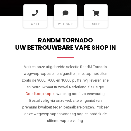
APPEL
WHATSAPP
SHOP
RANDM TORNADO
UW BETROUWBARE VAPE SHOP IN
Verken onze uitgebreide selectie RandM Tornado
wegwerp vapes en e-sigaretten, met topmodellen
zoals de 9000, 7000 en 10000 puffs. Wij leveren snel
en betrouwbaar in zowel Nederland als België.
Goedkoop kopen
was nog nooit zo eenvoudig.
Bestel veilig via onze website en geniet van
premium kwaliteit tegen betaalbare prijzen. Probeer
onze wegwerp vapes vandaag nog en ontdek de
ultieme vape-ervaring.