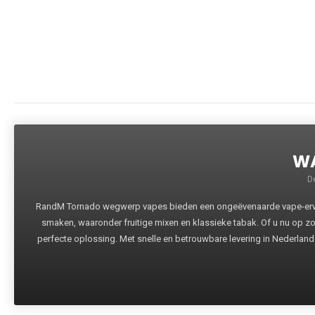
WA
D
RandM Tornado wegwerp vapes bieden een ongeëvenaarde vape-ervari
smaken, waaronder fruitige mixen en klassieke tabak. Of u nu op z
perfecte oplossing. Met snelle en betrouwbare levering in Nederland