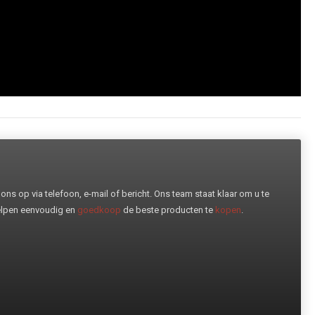
ns op via telefoon, e-mail of bericht. Ons team staat klaar om u te
helpen eenvoudig en
goedkoop
de beste producten te
kopen
.