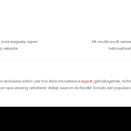
den onze wegwerp vapes
Elk model wordt verva
p vakantie.
betrouwbaarhe
e exclusieve video! Leer hoe deze innovatieve
e-sigaret
gebruiksgemak, techno
 uw vape-ervaring verbeteren. Bekijk waarom de RandM Tornado een populaire 