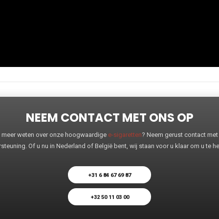
NEEM CONTACT MET ONS OP
 u meer weten over onze hoogwaardige
e-sigaretten
? Neem gerust contact met o
steuning. Of u nu in Nederland of België bent, wij staan voor u klaar om u te 
+31 6 84 67 69 87
+32 50 11 03 00