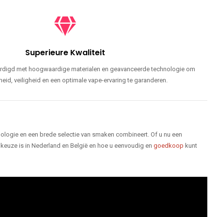
Superieure Kwaliteit
ardigd met hoogwaardige materialen en geavanceerde technologie om
id, veiligheid en een optimale vape-ervaring te garanderen.
logie en een brede selectie van smaken combineert. Of u nu een
keuze is in Nederland en België en hoe u eenvoudig en
goedkoop
kunt