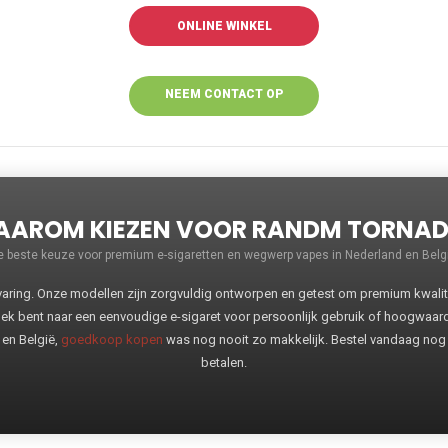
ONLINE WINKEL
NEEM CONTACT OP
VOOR MEER
INFORMATIE
AROM KIEZEN VOOR RANDM TORNA
e beste keuze voor premium e-sigaretten en wegwerp vapes in Nederland en Belgi
ng. Onze modellen zijn zorgvuldig ontworpen en getest om premium kwaliteit
oek bent naar een eenvoudige e-sigaret voor persoonlijk gebruik of hoogwaa
 en België,
goedkoop kopen
was nog nooit zo makkelijk. Bestel vandaag nog
betalen.