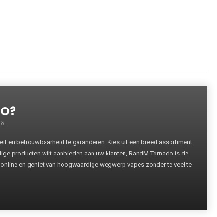
DO?
ë.
 en betrouwbaarheid te garanderen. Kies uit een breed assortiment
rdige producten wilt aanbieden aan uw klanten, RandM Tornado is de
 online en geniet van hoogwaardige wegwerp vapes zonder te veel te