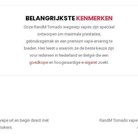
BELANGRIJKSTE
KENMERKEN
Onze RandM Tornado wegwerp vapes zijn speciaal
ontworpen om maximale prestaties,
gebruiksgemak en een premium vape-ervaring te
bieden. Hier leest u waarom ze de beste keuze zijn
voor iedereen in Nederland en België die een
goedkope
en hoogwaardige
e-sigaret
zoekt.
ape uit en begin direct met
RandM Tornado vapes
ruikers.