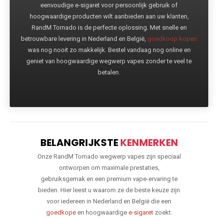
eenvoudige e-sigaret voor persoonlijk gebruik of
hoogwaardige producten wilt aanbieden aan uw klanten,
RandM Tornado is de perfecte oplossing. Met snelle en
betrouwbare levering in Nederland en België,
goedkoop kopen
was nog nooit zo makkelijk. Bestel vandaag nog online en
geniet van hoogwaardige wegwerp vapes zonder te veel te
betalen.
BELANGRIJKSTE
KENMERKEN
Onze RandM Tornado wegwerp vapes zijn speciaal
ontworpen om maximale prestaties,
gebruiksgemak en een premium vape-ervaring te
bieden. Hier leest u waarom ze de beste keuze zijn
voor iedereen in Nederland en België die een
goedkope
en hoogwaardige
e-sigaret
zoekt.