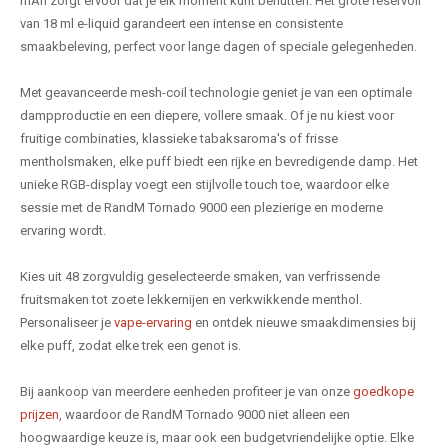
mAh zorgt ervoor dat je elk moment kunt benutten. Het grote reservoir
van 18 ml e-liquid garandeert een intense en consistente
smaakbeleving, perfect voor lange dagen of speciale gelegenheden.
Met geavanceerde mesh-coil technologie geniet je van een optimale
dampproductie en een diepere, vollere smaak. Of je nu kiest voor
fruitige combinaties, klassieke tabaksaroma's of frisse
mentholsmaken, elke puff biedt een rijke en bevredigende damp. Het
unieke RGB-display voegt een stijlvolle touch toe, waardoor elke
sessie met de RandM Tornado 9000 een plezierige en moderne
ervaring wordt.
Kies uit 48 zorgvuldig geselecteerde smaken, van verfrissende
fruitsmaken tot zoete lekkernijen en verkwikkende menthol.
Personaliseer je
vape-ervaring
en ontdek nieuwe smaakdimensies bij
elke puff, zodat elke trek een genot is.
Bij aankoop van meerdere eenheden profiteer je van onze
goedkope
prijzen
, waardoor de RandM Tornado 9000 niet alleen een
hoogwaardige keuze is, maar ook een budgetvriendelijke optie. Elke