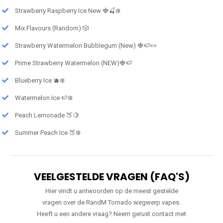
Strawberry Raspberry Ice New 🍓🍒❄️
Mix Flavours (Random) 🎲
Strawberry Watermelon Bubblegum (New) 🍓🍉🍬
Prime Strawberry Watermelon (NEW)🍓🍉
Blueberry Ice 🫐❄️
Watermelon Ice 🍉❄️
Peach Lemonade 🍑🍋
Summer Peach Ice 🍑❄️
VEELGESTELDE VRAGEN (FAQ'S)
Hier vindt u antwoorden op de meest gestelde
vragen over de RandM Tornado wegwerp vapes.
Heeft u een andere vraag? Neem gerust contact met