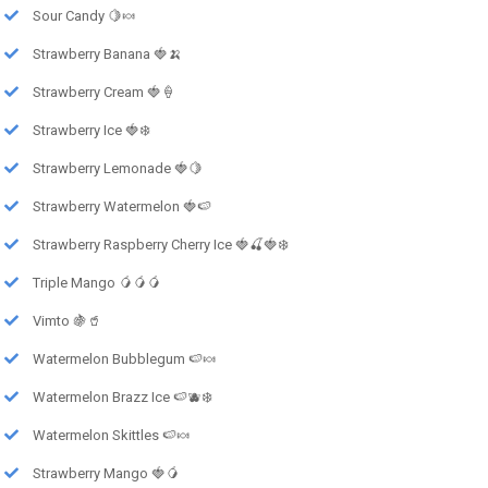
Sour Candy 🍋🍬
Strawberry Banana 🍓🍌
Strawberry Cream 🍓🍦
Strawberry Ice 🍓❄️
Strawberry Lemonade 🍓🍋
Strawberry Watermelon 🍓🍉
Strawberry Raspberry Cherry Ice 🍓🍒🍓❄️
Triple Mango 🥭🥭🥭
Vimto 🍇🥤
Watermelon Bubblegum 🍉🍬
Watermelon Brazz Ice 🍉🫐❄️
Watermelon Skittles 🍉🍬
Strawberry Mango 🍓🥭