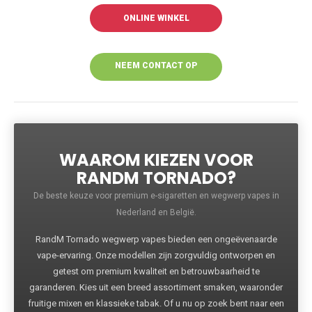
ONLINE WINKEL
NEEM CONTACT OP
VOOR MEER
INFORMATIE
WAAROM KIEZEN VOOR
RANDM TORNADO?
De beste keuze voor premium e-sigaretten en wegwerp vapes in
Nederland en België.
RandM Tornado wegwerp vapes bieden een ongeëvenaarde
vape-ervaring. Onze modellen zijn zorgvuldig ontworpen en
getest om premium kwaliteit en betrouwbaarheid te
garanderen. Kies uit een breed assortiment smaken, waaronder
fruitige mixen en klassieke tabak. Of u nu op zoek bent naar een