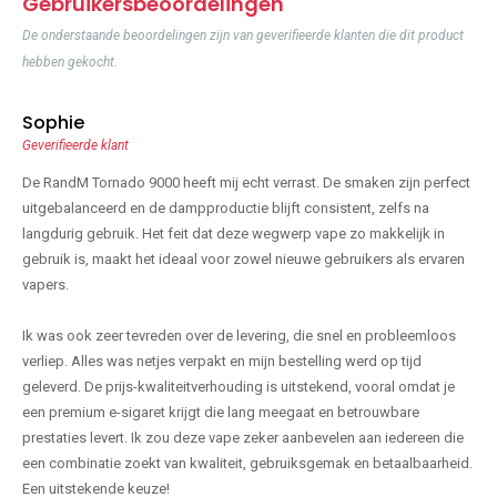
Gebruikersbeoordelingen
De onderstaande beoordelingen zijn van geverifieerde klanten die dit product
hebben gekocht.
Sophie
Geverifieerde klant
De RandM Tornado 9000 heeft mij echt verrast. De smaken zijn perfect
uitgebalanceerd en de dampproductie blijft consistent, zelfs na
langdurig gebruik. Het feit dat deze wegwerp vape zo makkelijk in
gebruik is, maakt het ideaal voor zowel nieuwe gebruikers als ervaren
vapers.
Ik was ook zeer tevreden over de levering, die snel en probleemloos
verliep. Alles was netjes verpakt en mijn bestelling werd op tijd
geleverd. De prijs-kwaliteitverhouding is uitstekend, vooral omdat je
een premium e-sigaret krijgt die lang meegaat en betrouwbare
prestaties levert. Ik zou deze vape zeker aanbevelen aan iedereen die
een combinatie zoekt van kwaliteit, gebruiksgemak en betaalbaarheid.
Een uitstekende keuze!