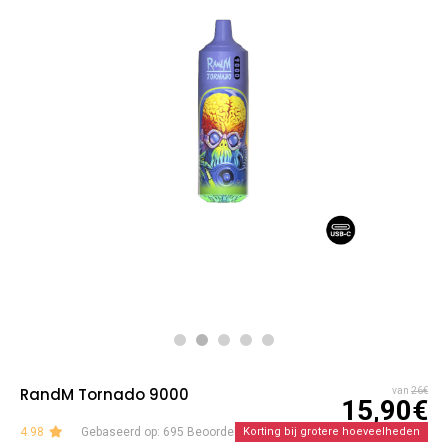
RandM Tornado 9000
van
26€
15,90€
4.98
Gebaseerd op: 695 Beoordelingen
Korting bij grotere hoeveelheden