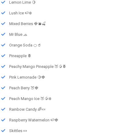
Lemon Lime 🍋
Lush Ice 🍉❄️
Mixed Berries 🍓🫐🍒
Mr Blue 🧢
Orange Soda 🍊🥤
Pineapple 🍍
Peachy Mango Pineapple 🍑🥭🍍
Pink Lemonade 🍋🍓
Peach Berry 🍑🍓
Peach Mango Ice 🍑🥭❄️
Rainbow Candy 🌈🍬
Raspberry Watermelon 🍉🍓
Skittles 🍬