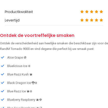
Productkwaliteit
Levertijd
Ontdek de voortreffelijke smaken
Ontdek de verscheidenheid aan heerlijke smaken die beschikbaar zijn voor de
RandM Tornado 9000 en vind degene die perfect bij uw smaak past:
Aloe Grape 🍇
Bluelicious Ice ❄️
Blue Razz Kush 🫐
Black Dragon Ice 🐉❄️
Blue Razz Ice 🫐❄️
Blueberry Raspberry 🫐🍓