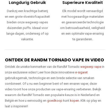
Langdurig Gebruik
Superieure Kwaliteit
Dankzij een krachtige batterij
Elk model wordt vervaardigd
en een grote vloeistofcapaciteit
met hoogwaardige materialen
bieden onze wegwerp vapes
en geavanceerde technologie
duizenden puffs. Ideaal voor
om betrouwbaarheid, veiligheid
lange dagen, onderweg of op
en een optimale vape-ervaring
vakantie.
te garanderen.
ONTDEK DE RANDM TORNADO VAPE IN VIDEO
Ontdek de unieke kenmerken van de RandM Tornado
wegwerp vape
in
onze exclusieve video! Leer hoe deze innovatieve
e-sigaret
gebruiksgemak, technologie en een brede selectie van smaken
combineert. Of u nu een beginner bent of een ervaren vaper, deze
video toont hoe onze producten uw vape-ervaring verbeteren. Bekijk
waarom de RandM Tornado een populaire keuze is in Nederland en
België en hoe u eenvoudig en
goedkoop
kunt
kopen
. Klik op play en
laat u inspireren!