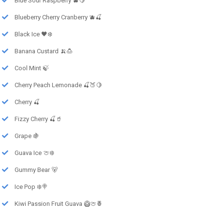
Blue Sour Raspberry 🫐🍋
Blueberry Cherry Cranberry 🫐🍒
Black Ice 🖤❄️
Banana Custard 🍌🍮
Cool Mint 🍃
Cherry Peach Lemonade 🍒🍑🍋
Cherry 🍒
Fizzy Cherry 🍒🥤
Grape 🍇
Guava Ice 🍈❄️
Gummy Bear 🐻
Ice Pop ❄️🍭
Kiwi Passion Fruit Guava 🥝🍈🍍