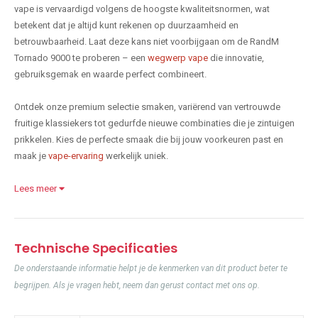
vape is vervaardigd volgens de hoogste kwaliteitsnormen, wat
betekent dat je altijd kunt rekenen op duurzaamheid en
betrouwbaarheid. Laat deze kans niet voorbijgaan om de RandM
Tornado 9000 te proberen – een
wegwerp vape
die innovatie,
gebruiksgemak en waarde perfect combineert.
Ontdek onze premium selectie smaken, variërend van vertrouwde
fruitige klassiekers tot gedurfde nieuwe combinaties die je zintuigen
prikkelen. Kies de perfecte smaak die bij jouw voorkeuren past en
maak je
vape-ervaring
werkelijk uniek.
Lees meer
Technische Specificaties
De onderstaande informatie helpt je de kenmerken van dit product beter te
begrijpen. Als je vragen hebt, neem dan gerust contact met ons op.