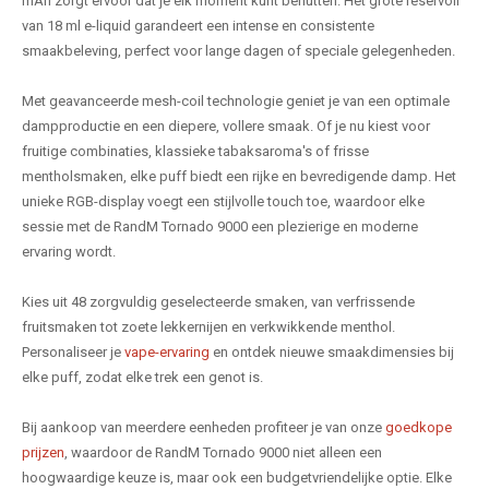
mAh zorgt ervoor dat je elk moment kunt benutten. Het grote reservoir
van 18 ml e-liquid garandeert een intense en consistente
smaakbeleving, perfect voor lange dagen of speciale gelegenheden.
Met geavanceerde mesh-coil technologie geniet je van een optimale
dampproductie en een diepere, vollere smaak. Of je nu kiest voor
fruitige combinaties, klassieke tabaksaroma's of frisse
mentholsmaken, elke puff biedt een rijke en bevredigende damp. Het
unieke RGB-display voegt een stijlvolle touch toe, waardoor elke
sessie met de RandM Tornado 9000 een plezierige en moderne
ervaring wordt.
Kies uit 48 zorgvuldig geselecteerde smaken, van verfrissende
fruitsmaken tot zoete lekkernijen en verkwikkende menthol.
Personaliseer je
vape-ervaring
en ontdek nieuwe smaakdimensies bij
elke puff, zodat elke trek een genot is.
Bij aankoop van meerdere eenheden profiteer je van onze
goedkope
prijzen
, waardoor de RandM Tornado 9000 niet alleen een
hoogwaardige keuze is, maar ook een budgetvriendelijke optie. Elke