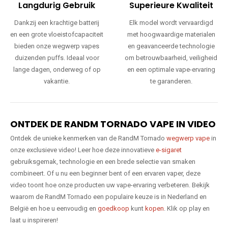
Langdurig Gebruik
Superieure Kwaliteit
Dankzij een krachtige batterij
Elk model wordt vervaardigd
en een grote vloeistofcapaciteit
met hoogwaardige materialen
bieden onze wegwerp vapes
en geavanceerde technologie
duizenden puffs. Ideaal voor
om betrouwbaarheid, veiligheid
lange dagen, onderweg of op
en een optimale vape-ervaring
vakantie.
te garanderen.
ONTDEK DE RANDM TORNADO VAPE IN VIDEO
Ontdek de unieke kenmerken van de RandM Tornado
wegwerp vape
in
onze exclusieve video! Leer hoe deze innovatieve
e-sigaret
gebruiksgemak, technologie en een brede selectie van smaken
combineert. Of u nu een beginner bent of een ervaren vaper, deze
video toont hoe onze producten uw vape-ervaring verbeteren. Bekijk
waarom de RandM Tornado een populaire keuze is in Nederland en
België en hoe u eenvoudig en
goedkoop
kunt
kopen
. Klik op play en
laat u inspireren!