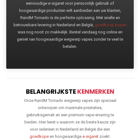
eenvoudige e-sigaret voor persoonlijk gebruik of
hoogwaardige producten wilt aanbieden aan uw klanten,
RandM Tornado is de perfecte oplossing. Met snelle en
betrouwbare levering in Nederland en België,
goedkoop kopen
was nog nooit zo makkelijk. Bestel vandaag nog online en
geniet van hoogwaardige wegwerp vapes zonder te veel te
betalen.
BELANGRIJKSTE
KENMERKEN
Onze RandM Tornado wegwerp vapes zijn speciaal
ontworpen om maximale prestaties,
gebruiksgemak en een premium vape-ervaring te
bieden. Hier leest u waarom ze de beste keuze zijn
voor iedereen in Nederland en België die een
goedkope
en hoogwaardige
e-sigaret
zoekt.