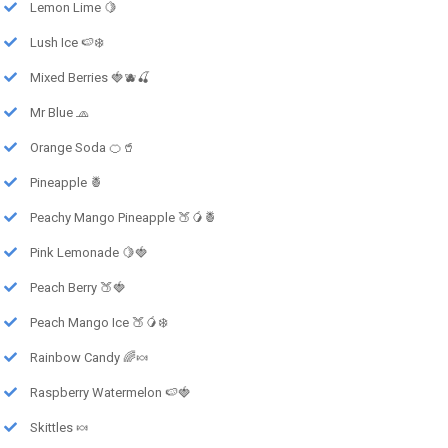
Lemon Lime 🍋
Lush Ice 🍉❄️
Mixed Berries 🍓🫐🍒
Mr Blue 🧢
Orange Soda 🍊🥤
Pineapple 🍍
Peachy Mango Pineapple 🍑🥭🍍
Pink Lemonade 🍋🍓
Peach Berry 🍑🍓
Peach Mango Ice 🍑🥭❄️
Rainbow Candy 🌈🍬
Raspberry Watermelon 🍉🍓
Skittles 🍬