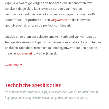
vape is vervaardigd volgens de hoogste kwaliteitsnormen, wat
betekent dat je altijd kunt rekenen op duurzaamheid en
betrouwbaarheid. Laat deze kans niet voorbijgaan om de RandM
Tornado 9000 te proberen – een
wegwerp vape
die innovatie,
gebruiksgemak en waarde perfect combineert.
Ontdek onze premium selectie smaken, variërend van vertrouwde
fruitige klassiekers tot gedurfde nieuwe combinaties die je zintuigen
prikkelen. Kies de perfecte smaak die bij jouw voorkeuren past en
maak je
vape-ervaring
werkelijk uniek.
Lees meer
Technische Specificaties
De onderstaande informatie helpt je de kenmerken van dit product beter te
begrijpen. Als je vragen hebt, neem dan gerust contact met ons op.