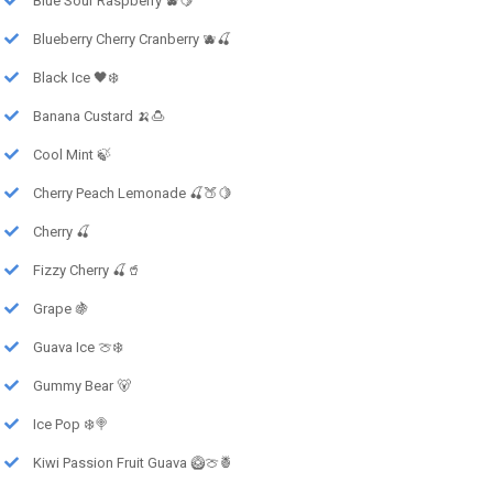
Blue Sour Raspberry 🫐🍋
Blueberry Cherry Cranberry 🫐🍒
Black Ice 🖤❄️
Banana Custard 🍌🍮
Cool Mint 🍃
Cherry Peach Lemonade 🍒🍑🍋
Cherry 🍒
Fizzy Cherry 🍒🥤
Grape 🍇
Guava Ice 🍈❄️
Gummy Bear 🐻
Ice Pop ❄️🍭
Kiwi Passion Fruit Guava 🥝🍈🍍