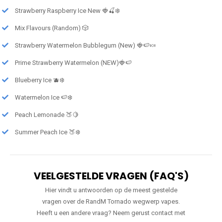
Strawberry Raspberry Ice New 🍓🍒❄️
Mix Flavours (Random) 🎲
Strawberry Watermelon Bubblegum (New) 🍓🍉🍬
Prime Strawberry Watermelon (NEW)🍓🍉
Blueberry Ice 🫐❄️
Watermelon Ice 🍉❄️
Peach Lemonade 🍑🍋
Summer Peach Ice 🍑❄️
VEELGESTELDE VRAGEN (FAQ'S)
Hier vindt u antwoorden op de meest gestelde
vragen over de RandM Tornado wegwerp vapes.
Heeft u een andere vraag? Neem gerust contact met