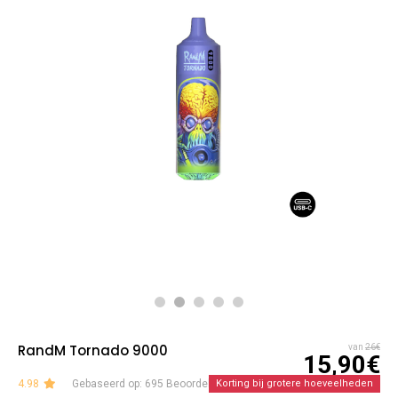
RandM Tornado 9000
van
26€
15,90€
4.98
Gebaseerd op: 695 Beoordelingen
Korting bij grotere hoeveelheden