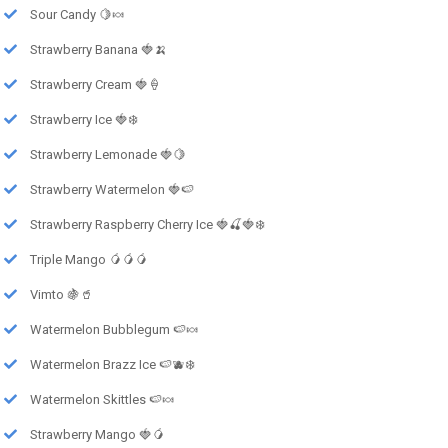
Sour Candy 🍋🍬
Strawberry Banana 🍓🍌
Strawberry Cream 🍓🍦
Strawberry Ice 🍓❄️
Strawberry Lemonade 🍓🍋
Strawberry Watermelon 🍓🍉
Strawberry Raspberry Cherry Ice 🍓🍒🍓❄️
Triple Mango 🥭🥭🥭
Vimto 🍇🥤
Watermelon Bubblegum 🍉🍬
Watermelon Brazz Ice 🍉🫐❄️
Watermelon Skittles 🍉🍬
Strawberry Mango 🍓🥭