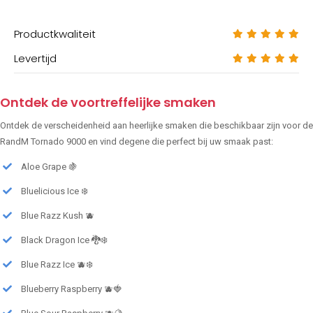
Productkwaliteit
Levertijd
Ontdek de voortreffelijke smaken
Ontdek de verscheidenheid aan heerlijke smaken die beschikbaar zijn voor de
RandM Tornado 9000 en vind degene die perfect bij uw smaak past:
Aloe Grape 🍇
Bluelicious Ice ❄️
Blue Razz Kush 🫐
Black Dragon Ice 🐉❄️
Blue Razz Ice 🫐❄️
Blueberry Raspberry 🫐🍓