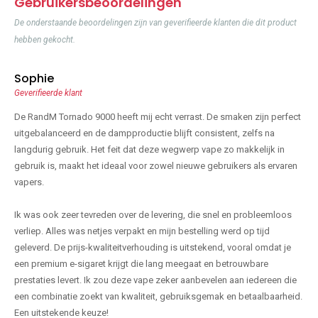
Gebruikersbeoordelingen
De onderstaande beoordelingen zijn van geverifieerde klanten die dit product
hebben gekocht.
Sophie
Geverifieerde klant
De RandM Tornado 9000 heeft mij echt verrast. De smaken zijn perfect
uitgebalanceerd en de dampproductie blijft consistent, zelfs na
langdurig gebruik. Het feit dat deze wegwerp vape zo makkelijk in
gebruik is, maakt het ideaal voor zowel nieuwe gebruikers als ervaren
vapers.
Ik was ook zeer tevreden over de levering, die snel en probleemloos
verliep. Alles was netjes verpakt en mijn bestelling werd op tijd
geleverd. De prijs-kwaliteitverhouding is uitstekend, vooral omdat je
een premium e-sigaret krijgt die lang meegaat en betrouwbare
prestaties levert. Ik zou deze vape zeker aanbevelen aan iedereen die
een combinatie zoekt van kwaliteit, gebruiksgemak en betaalbaarheid.
Een uitstekende keuze!