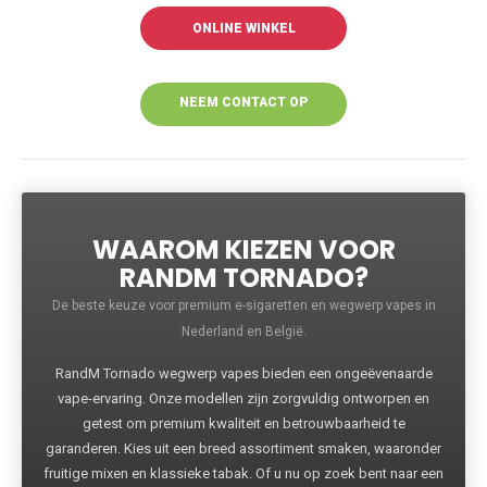
ONLINE WINKEL
NEEM CONTACT OP
VOOR MEER
INFORMATIE
WAAROM KIEZEN VOOR
RANDM TORNADO?
De beste keuze voor premium e-sigaretten en wegwerp vapes in
Nederland en België.
RandM Tornado wegwerp vapes bieden een ongeëvenaarde
vape-ervaring. Onze modellen zijn zorgvuldig ontworpen en
getest om premium kwaliteit en betrouwbaarheid te
garanderen. Kies uit een breed assortiment smaken, waaronder
fruitige mixen en klassieke tabak. Of u nu op zoek bent naar een