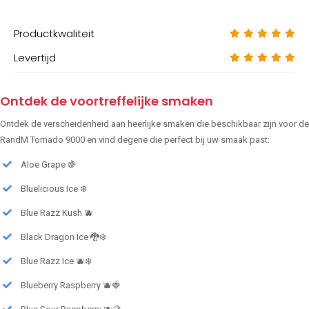
Productkwaliteit
Levertijd
Ontdek de voortreffelijke smaken
Ontdek de verscheidenheid aan heerlijke smaken die beschikbaar zijn voor de
RandM Tornado 9000 en vind degene die perfect bij uw smaak past:
Aloe Grape 🍇
Bluelicious Ice ❄️
Blue Razz Kush 🫐
Black Dragon Ice 🐉❄️
Blue Razz Ice 🫐❄️
Blueberry Raspberry 🫐🍓