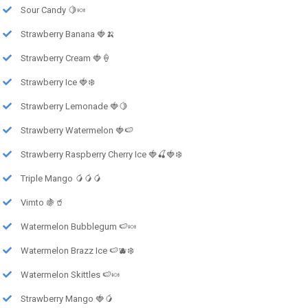
Sour Candy 🍋🍬
Strawberry Banana 🍓🍌
Strawberry Cream 🍓🍦
Strawberry Ice 🍓❄️
Strawberry Lemonade 🍓🍋
Strawberry Watermelon 🍓🍉
Strawberry Raspberry Cherry Ice 🍓🍒🍓❄️
Triple Mango 🥭🥭🥭
Vimto 🍇🥤
Watermelon Bubblegum 🍉🍬
Watermelon Brazz Ice 🍉🫐❄️
Watermelon Skittles 🍉🍬
Strawberry Mango 🍓🥭