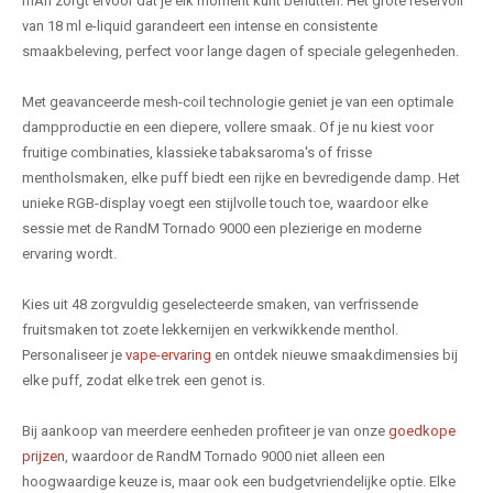
mAh zorgt ervoor dat je elk moment kunt benutten. Het grote reservoir
van 18 ml e-liquid garandeert een intense en consistente
smaakbeleving, perfect voor lange dagen of speciale gelegenheden.
Met geavanceerde mesh-coil technologie geniet je van een optimale
dampproductie en een diepere, vollere smaak. Of je nu kiest voor
fruitige combinaties, klassieke tabaksaroma's of frisse
mentholsmaken, elke puff biedt een rijke en bevredigende damp. Het
unieke RGB-display voegt een stijlvolle touch toe, waardoor elke
sessie met de RandM Tornado 9000 een plezierige en moderne
ervaring wordt.
Kies uit 48 zorgvuldig geselecteerde smaken, van verfrissende
fruitsmaken tot zoete lekkernijen en verkwikkende menthol.
Personaliseer je
vape-ervaring
en ontdek nieuwe smaakdimensies bij
elke puff, zodat elke trek een genot is.
Bij aankoop van meerdere eenheden profiteer je van onze
goedkope
prijzen
, waardoor de RandM Tornado 9000 niet alleen een
hoogwaardige keuze is, maar ook een budgetvriendelijke optie. Elke