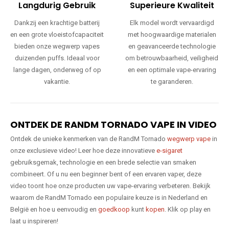
Langdurig Gebruik
Superieure Kwaliteit
Dankzij een krachtige batterij
Elk model wordt vervaardigd
en een grote vloeistofcapaciteit
met hoogwaardige materialen
bieden onze wegwerp vapes
en geavanceerde technologie
duizenden puffs. Ideaal voor
om betrouwbaarheid, veiligheid
lange dagen, onderweg of op
en een optimale vape-ervaring
vakantie.
te garanderen.
ONTDEK DE RANDM TORNADO VAPE IN VIDEO
Ontdek de unieke kenmerken van de RandM Tornado
wegwerp vape
in
onze exclusieve video! Leer hoe deze innovatieve
e-sigaret
gebruiksgemak, technologie en een brede selectie van smaken
combineert. Of u nu een beginner bent of een ervaren vaper, deze
video toont hoe onze producten uw vape-ervaring verbeteren. Bekijk
waarom de RandM Tornado een populaire keuze is in Nederland en
België en hoe u eenvoudig en
goedkoop
kunt
kopen
. Klik op play en
laat u inspireren!