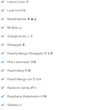
Lemon Lime 🍋
Lush Ice 🍉❄️
Mixed Berries 🍓🫐🍒
Mr Blue 🧢
Orange Soda 🍊🥤
Pineapple 🍍
Peachy Mango Pineapple 🍑🥭🍍
Pink Lemonade 🍋🍓
Peach Berry 🍑🍓
Peach Mango Ice 🍑🥭❄️
Rainbow Candy 🌈🍬
Raspberry Watermelon 🍉🍓
Skittles 🍬