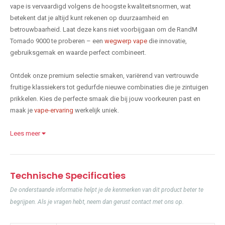
vape is vervaardigd volgens de hoogste kwaliteitsnormen, wat
betekent dat je altijd kunt rekenen op duurzaamheid en
betrouwbaarheid. Laat deze kans niet voorbijgaan om de RandM
Tornado 9000 te proberen – een
wegwerp vape
die innovatie,
gebruiksgemak en waarde perfect combineert.
Ontdek onze premium selectie smaken, variërend van vertrouwde
fruitige klassiekers tot gedurfde nieuwe combinaties die je zintuigen
prikkelen. Kies de perfecte smaak die bij jouw voorkeuren past en
maak je
vape-ervaring
werkelijk uniek.
Lees meer
Technische Specificaties
De onderstaande informatie helpt je de kenmerken van dit product beter te
begrijpen. Als je vragen hebt, neem dan gerust contact met ons op.