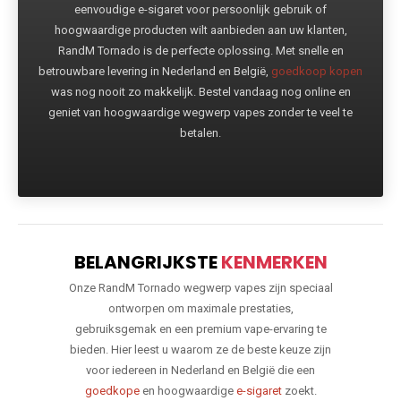
eenvoudige e-sigaret voor persoonlijk gebruik of
hoogwaardige producten wilt aanbieden aan uw klanten,
RandM Tornado is de perfecte oplossing. Met snelle en
betrouwbare levering in Nederland en België,
goedkoop kopen
was nog nooit zo makkelijk. Bestel vandaag nog online en
geniet van hoogwaardige wegwerp vapes zonder te veel te
betalen.
BELANGRIJKSTE
KENMERKEN
Onze RandM Tornado wegwerp vapes zijn speciaal
ontworpen om maximale prestaties,
gebruiksgemak en een premium vape-ervaring te
bieden. Hier leest u waarom ze de beste keuze zijn
voor iedereen in Nederland en België die een
goedkope
en hoogwaardige
e-sigaret
zoekt.