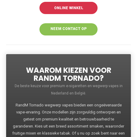
ONLINE WINKEL
NEEM CONTACT OP
VOOR MEER
INFORMATIE
WAAROM KIEZEN VOOR
RANDM TORNADO?
De beste keuze voor premium e-sigaretten en wegwerp vapes in
Nederland en België.
RandM Tornado wegwerp vapes bieden een ongeëvenaarde
vape-ervaring. Onze modellen zijn zorgvuldig ontworpen en
getest om premium kwaliteit en betrouwbaarheid te
garanderen. Kies uit een breed assortiment smaken, waaronder
fruitige mixen en klassieke tabak. Of u nu op zoek bent naar een