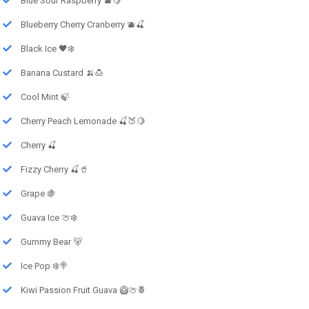
Blue Sour Raspberry 🫐🍋
Blueberry Cherry Cranberry 🫐🍒
Black Ice 🖤❄️
Banana Custard 🍌🍮
Cool Mint 🍃
Cherry Peach Lemonade 🍒🍑🍋
Cherry 🍒
Fizzy Cherry 🍒🥤
Grape 🍇
Guava Ice 🍈❄️
Gummy Bear 🐻
Ice Pop ❄️🍭
Kiwi Passion Fruit Guava 🥝🍈🍍