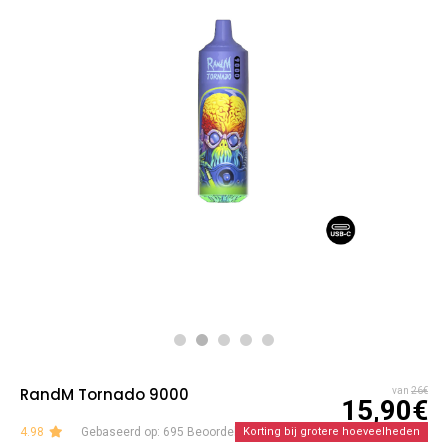
RandM Tornado 9000
van
26€
15,90€
4.98
Gebaseerd op: 695 Beoordelingen
Korting bij grotere hoeveelheden