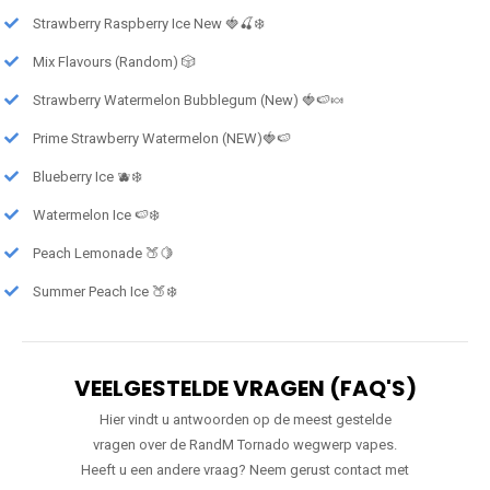
Strawberry Raspberry Ice New 🍓🍒❄️
Mix Flavours (Random) 🎲
Strawberry Watermelon Bubblegum (New) 🍓🍉🍬
Prime Strawberry Watermelon (NEW)🍓🍉
Blueberry Ice 🫐❄️
Watermelon Ice 🍉❄️
Peach Lemonade 🍑🍋
Summer Peach Ice 🍑❄️
VEELGESTELDE VRAGEN (FAQ'S)
Hier vindt u antwoorden op de meest gestelde
vragen over de RandM Tornado wegwerp vapes.
Heeft u een andere vraag? Neem gerust contact met