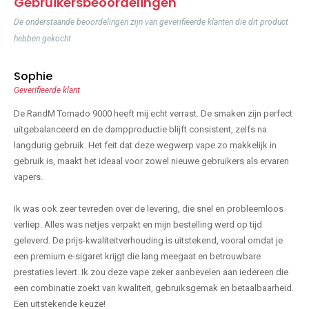
Gebruikersbeoordelingen
De onderstaande beoordelingen zijn van geverifieerde klanten die dit product
hebben gekocht.
Sophie
Geverifieerde klant
De RandM Tornado 9000 heeft mij echt verrast. De smaken zijn perfect
uitgebalanceerd en de dampproductie blijft consistent, zelfs na
langdurig gebruik. Het feit dat deze wegwerp vape zo makkelijk in
gebruik is, maakt het ideaal voor zowel nieuwe gebruikers als ervaren
vapers.
Ik was ook zeer tevreden over de levering, die snel en probleemloos
verliep. Alles was netjes verpakt en mijn bestelling werd op tijd
geleverd. De prijs-kwaliteitverhouding is uitstekend, vooral omdat je
een premium e-sigaret krijgt die lang meegaat en betrouwbare
prestaties levert. Ik zou deze vape zeker aanbevelen aan iedereen die
een combinatie zoekt van kwaliteit, gebruiksgemak en betaalbaarheid.
Een uitstekende keuze!