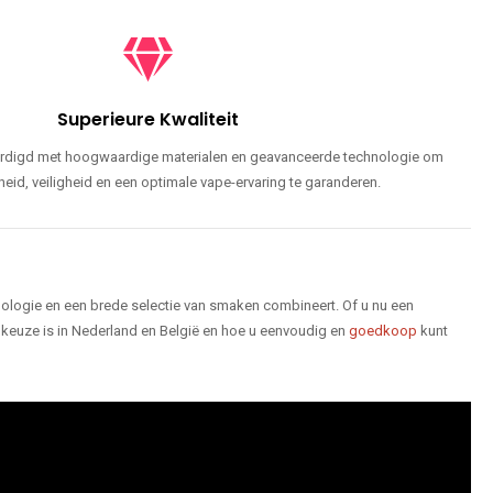
Superieure Kwaliteit
ardigd met hoogwaardige materialen en geavanceerde technologie om
id, veiligheid en een optimale vape-ervaring te garanderen.
logie en een brede selectie van smaken combineert. Of u nu een
keuze is in Nederland en België en hoe u eenvoudig en
goedkoop
kunt