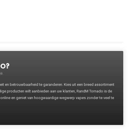
DO?
ë.
 en betrouwbaarheid te garanderen. Kies uit een breed assortiment
rdige producten wilt aanbieden aan uw klanten, RandM Tornado is de
 online en geniet van hoogwaardige wegwerp vapes zonder te veel te