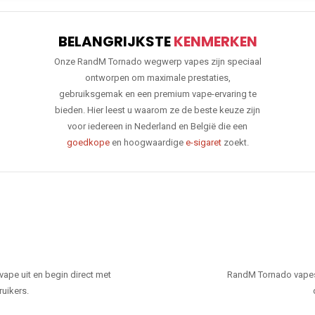
BELANGRIJKSTE
KENMERKEN
Onze RandM Tornado wegwerp vapes zijn speciaal
ontworpen om maximale prestaties,
gebruiksgemak en een premium vape-ervaring te
bieden. Hier leest u waarom ze de beste keuze zijn
voor iedereen in Nederland en België die een
goedkope
en hoogwaardige
e-sigaret
zoekt.
ape uit en begin direct met
RandM Tornado vapes
ruikers.