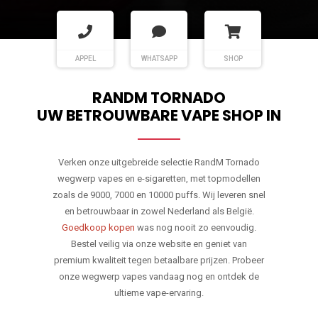
APPEL
WHATSAPP
SHOP
RANDM TORNADO
UW BETROUWBARE VAPE SHOP IN
Verken onze uitgebreide selectie RandM Tornado
wegwerp vapes en e-sigaretten, met topmodellen
zoals de 9000, 7000 en 10000 puffs. Wij leveren snel
en betrouwbaar in zowel Nederland als België.
Goedkoop kopen
was nog nooit zo eenvoudig.
Bestel veilig via onze website en geniet van
premium kwaliteit tegen betaalbare prijzen. Probeer
onze wegwerp vapes vandaag nog en ontdek de
ultieme vape-ervaring.