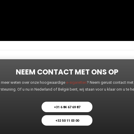
NEEM CONTACT MET ONS OP
 u meer weten over onze hoogwaardige
e-sigaretten
? Neem gerust contact met o
steuning. Of u nu in Nederland of België bent, wij staan voor u klaar om u te 
+31 6 84 67 69 87
+32 50 11 03 00