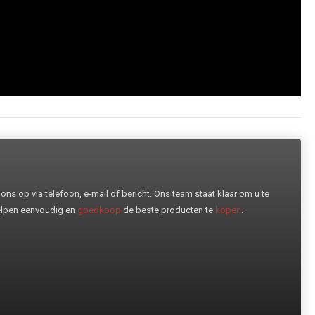
ns op via telefoon, e-mail of bericht. Ons team staat klaar om u te
helpen eenvoudig en
goedkoop
de beste producten te
kopen
.