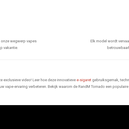
den onze wegwerp vapes
Elk model wordt verva
p vakantie.
betrouwbaarhe
e exclusieve video! Leer hoe deze innovatieve
e-sigaret
gebruiksgemak, techno
 uw vape-ervaring verbeteren. Bekijk waarom de RandM Tornado een populaire 