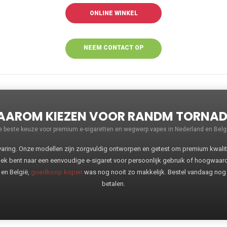
ONLINE WINKEL
NEEM CONTACT OP
VOOR MEER
INFORMATIE
AROM KIEZEN VOOR RANDM TORNA
e beste keuze voor premium e-sigaretten en wegwerp vapes in Nederland en Belgi
ng. Onze modellen zijn zorgvuldig ontworpen en getest om premium kwaliteit
oek bent naar een eenvoudige e-sigaret voor persoonlijk gebruik of hoogwaa
 en België,
goedkoop kopen
was nog nooit zo makkelijk. Bestel vandaag nog
betalen.