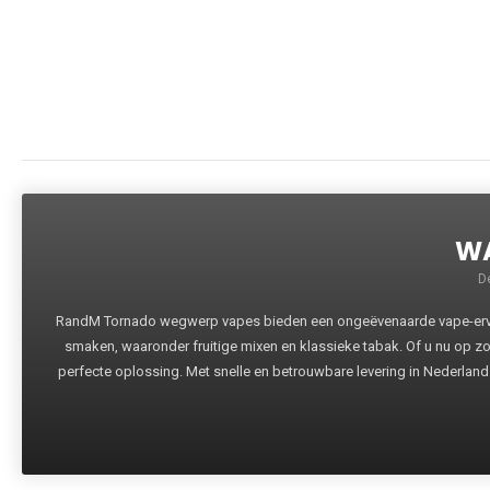
WA
D
RandM Tornado wegwerp vapes bieden een ongeëvenaarde vape-ervari
smaken, waaronder fruitige mixen en klassieke tabak. Of u nu op z
perfecte oplossing. Met snelle en betrouwbare levering in Nederland