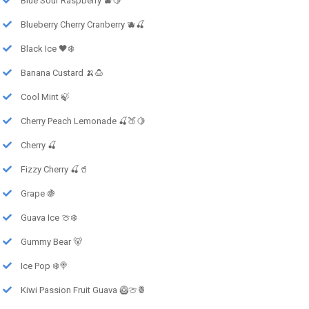
Blue Sour Raspberry 🫐🍋
Blueberry Cherry Cranberry 🫐🍒
Black Ice 🖤❄️
Banana Custard 🍌🍮
Cool Mint 🍃
Cherry Peach Lemonade 🍒🍑🍋
Cherry 🍒
Fizzy Cherry 🍒🥤
Grape 🍇
Guava Ice 🍈❄️
Gummy Bear 🐻
Ice Pop ❄️🍭
Kiwi Passion Fruit Guava 🥝🍈🍍