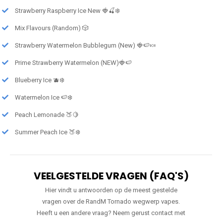
Strawberry Raspberry Ice New 🍓🍒❄️
Mix Flavours (Random) 🎲
Strawberry Watermelon Bubblegum (New) 🍓🍉🍬
Prime Strawberry Watermelon (NEW)🍓🍉
Blueberry Ice 🫐❄️
Watermelon Ice 🍉❄️
Peach Lemonade 🍑🍋
Summer Peach Ice 🍑❄️
VEELGESTELDE VRAGEN (FAQ'S)
Hier vindt u antwoorden op de meest gestelde
vragen over de RandM Tornado wegwerp vapes.
Heeft u een andere vraag? Neem gerust contact met