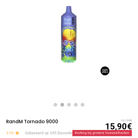
RandM Tornado 9000
van
26€
15,90€
4.98
Gebaseerd op: 695 Beoordelingen
Korting bij grotere hoeveelheden