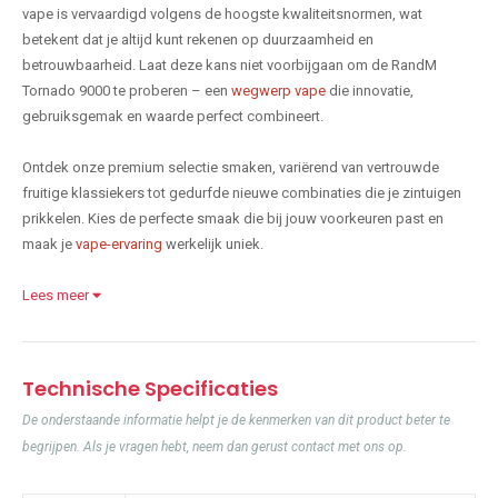
vape is vervaardigd volgens de hoogste kwaliteitsnormen, wat
betekent dat je altijd kunt rekenen op duurzaamheid en
betrouwbaarheid. Laat deze kans niet voorbijgaan om de RandM
Tornado 9000 te proberen – een
wegwerp vape
die innovatie,
gebruiksgemak en waarde perfect combineert.
Ontdek onze premium selectie smaken, variërend van vertrouwde
fruitige klassiekers tot gedurfde nieuwe combinaties die je zintuigen
prikkelen. Kies de perfecte smaak die bij jouw voorkeuren past en
maak je
vape-ervaring
werkelijk uniek.
Lees meer
Technische Specificaties
De onderstaande informatie helpt je de kenmerken van dit product beter te
begrijpen. Als je vragen hebt, neem dan gerust contact met ons op.