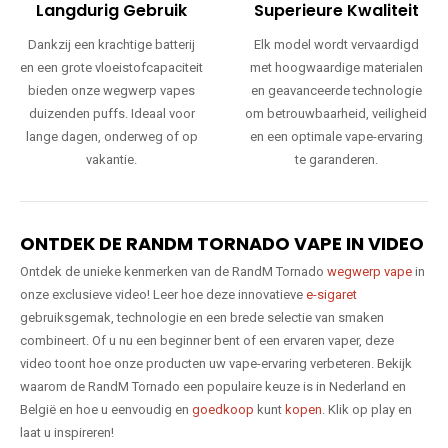
Langdurig Gebruik
Superieure Kwaliteit
Dankzij een krachtige batterij
Elk model wordt vervaardigd
en een grote vloeistofcapaciteit
met hoogwaardige materialen
bieden onze wegwerp vapes
en geavanceerde technologie
duizenden puffs. Ideaal voor
om betrouwbaarheid, veiligheid
lange dagen, onderweg of op
en een optimale vape-ervaring
vakantie.
te garanderen.
ONTDEK DE RANDM TORNADO VAPE IN VIDEO
Ontdek de unieke kenmerken van de RandM Tornado
wegwerp vape
in
onze exclusieve video! Leer hoe deze innovatieve
e-sigaret
gebruiksgemak, technologie en een brede selectie van smaken
combineert. Of u nu een beginner bent of een ervaren vaper, deze
video toont hoe onze producten uw vape-ervaring verbeteren. Bekijk
waarom de RandM Tornado een populaire keuze is in Nederland en
België en hoe u eenvoudig en
goedkoop
kunt
kopen
. Klik op play en
laat u inspireren!