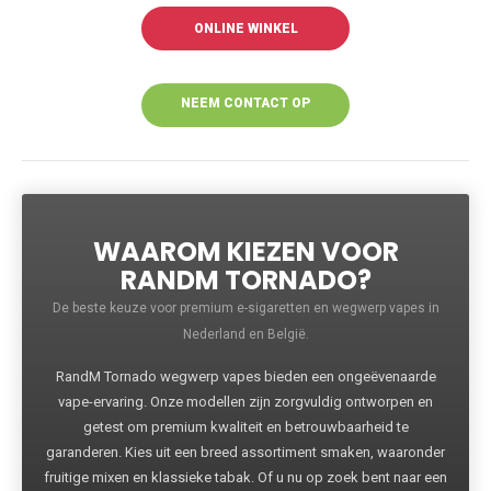
ONLINE WINKEL
NEEM CONTACT OP
VOOR MEER
INFORMATIE
WAAROM KIEZEN VOOR
RANDM TORNADO?
De beste keuze voor premium e-sigaretten en wegwerp vapes in
Nederland en België.
RandM Tornado wegwerp vapes bieden een ongeëvenaarde
vape-ervaring. Onze modellen zijn zorgvuldig ontworpen en
getest om premium kwaliteit en betrouwbaarheid te
garanderen. Kies uit een breed assortiment smaken, waaronder
fruitige mixen en klassieke tabak. Of u nu op zoek bent naar een