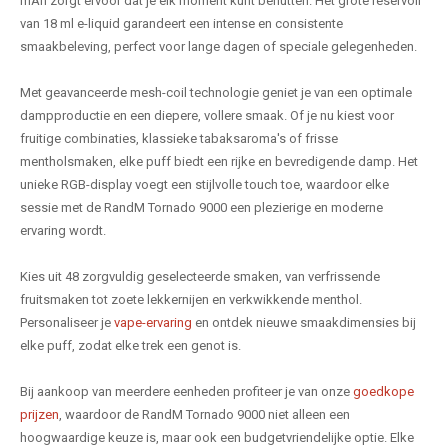
mAh zorgt ervoor dat je elk moment kunt benutten. Het grote reservoir
van 18 ml e-liquid garandeert een intense en consistente
smaakbeleving, perfect voor lange dagen of speciale gelegenheden.
Met geavanceerde mesh-coil technologie geniet je van een optimale
dampproductie en een diepere, vollere smaak. Of je nu kiest voor
fruitige combinaties, klassieke tabaksaroma's of frisse
mentholsmaken, elke puff biedt een rijke en bevredigende damp. Het
unieke RGB-display voegt een stijlvolle touch toe, waardoor elke
sessie met de RandM Tornado 9000 een plezierige en moderne
ervaring wordt.
Kies uit 48 zorgvuldig geselecteerde smaken, van verfrissende
fruitsmaken tot zoete lekkernijen en verkwikkende menthol.
Personaliseer je
vape-ervaring
en ontdek nieuwe smaakdimensies bij
elke puff, zodat elke trek een genot is.
Bij aankoop van meerdere eenheden profiteer je van onze
goedkope
prijzen
, waardoor de RandM Tornado 9000 niet alleen een
hoogwaardige keuze is, maar ook een budgetvriendelijke optie. Elke