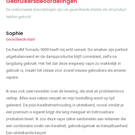
Gebruikersbeoordelingen
De onderstaande beoordelingen zijn van geverifieerde klanten die dit product
hebben gekocht.
Sophie
Geverifieerde klant
De RandM Tornado 9000 heeft mij echt verrast. De smaken zijn perfect
uitgebalanceerd en de dampproductie blijft consistent, zelfs na
langdurig gebruik. Het feit dat deze wegwerp vape zo makkelijk in
gebruik is, maakt het ideaal voor zowel nieuwe gebruikers als ervaren
vapers.
Ik was ook zeer tevreden over de levering, die snel en probleemloos
verliep. Alles was netjes verpakt en mijn bestelling werd op tijd
geleverd. De prijs-kwaliteitverhouding is uitstekend, vooral omdat je
een premium e-sigaret krijgt die lang meegaat en betrouwbare
prestaties levert. Ik zou deze vape zeker aanbevelen aan iedereen die
een combinatie zoekt van kwaliteit, gebruiksgemak en betaalbaarheid.
Een uitstekende keuze!