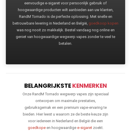
eenvoudige e-sigaret voor persoonlijk gebruik of
hoogwaardige producten wilt aanbieden aan uw klanten,
RandM Tornado is de perfecte oplossing. Met snelle en
betrouwbare levering in Nederland en België,
goedkoop kopen
was nog nooit zo makkelijk. Bestel vandaag nog online en
geniet van hoogwaardige wegwerp vapes zonder te veel te
betalen.
BELANGRIJKSTE
KENMERKEN
Onze RandM Tornado wegwerp vapes zijn speciaal
ontworpen om maximale prestaties,
gebruiksgemak en een premium vape-ervaring te
bieden. Hier leest u waarom ze de beste keuze zijn
voor iedereen in Nederland en België die een
goedkope
en hoogwaardige
e-sigaret
zoekt.