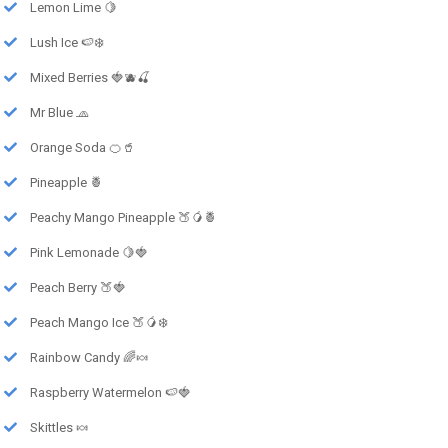
Lemon Lime 🍋
Lush Ice 🍉❄️
Mixed Berries 🍓🫐🍒
Mr Blue 🧢
Orange Soda 🍊🥤
Pineapple 🍍
Peachy Mango Pineapple 🍑🥭🍍
Pink Lemonade 🍋🍓
Peach Berry 🍑🍓
Peach Mango Ice 🍑🥭❄️
Rainbow Candy 🌈🍬
Raspberry Watermelon 🍉🍓
Skittles 🍬