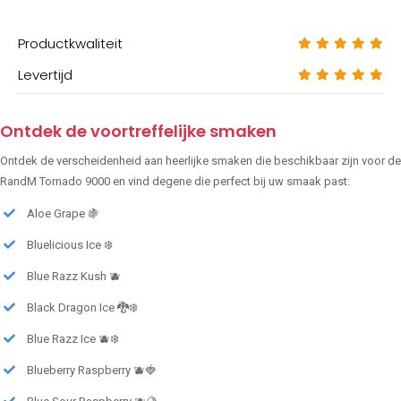
Productkwaliteit
Levertijd
Ontdek de voortreffelijke smaken
Ontdek de verscheidenheid aan heerlijke smaken die beschikbaar zijn voor de
RandM Tornado 9000 en vind degene die perfect bij uw smaak past:
Aloe Grape 🍇
Bluelicious Ice ❄️
Blue Razz Kush 🫐
Black Dragon Ice 🐉❄️
Blue Razz Ice 🫐❄️
Blueberry Raspberry 🫐🍓