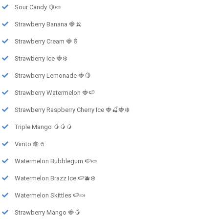
Sour Candy 🍋🍬
Strawberry Banana 🍓🍌
Strawberry Cream 🍓🍦
Strawberry Ice 🍓❄️
Strawberry Lemonade 🍓🍋
Strawberry Watermelon 🍓🍉
Strawberry Raspberry Cherry Ice 🍓🍒🍓❄️
Triple Mango 🥭🥭🥭
Vimto 🍇🥤
Watermelon Bubblegum 🍉🍬
Watermelon Brazz Ice 🍉🫐❄️
Watermelon Skittles 🍉🍬
Strawberry Mango 🍓🥭