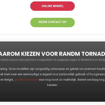
ONLINE WINKEL
NEEM CONTACT OP
VOOR MEER
INFORMATIE
AROM KIEZEN VOOR RANDM TORNA
e beste keuze voor premium e-sigaretten en wegwerp vapes in Nederland en Belgi
ng. Onze modellen zijn zorgvuldig ontworpen en getest om premium kwaliteit
oek bent naar een eenvoudige e-sigaret voor persoonlijk gebruik of hoogwaa
 en België,
goedkoop kopen
was nog nooit zo makkelijk. Bestel vandaag nog
betalen.