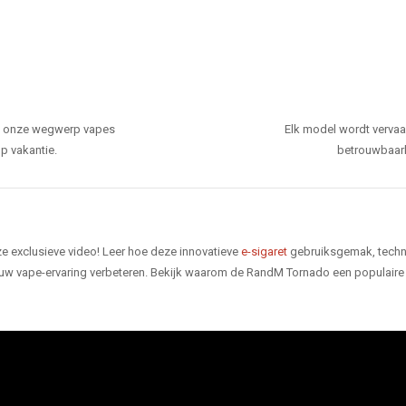
den onze wegwerp vapes
Elk model wordt verva
p vakantie.
betrouwbaarhe
e exclusieve video! Leer hoe deze innovatieve
e-sigaret
gebruiksgemak, techno
 uw vape-ervaring verbeteren. Bekijk waarom de RandM Tornado een populaire 