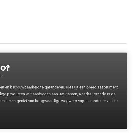
DO?
ë.
 en betrouwbaarheid te garanderen. Kies uit een breed assortiment
rdige producten wilt aanbieden aan uw klanten, RandM Tornado is de
 online en geniet van hoogwaardige wegwerp vapes zonder te veel te