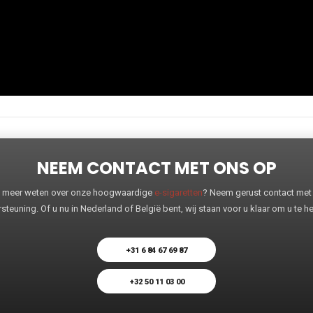
NEEM CONTACT MET ONS OP
 u meer weten over onze hoogwaardige
e-sigaretten
? Neem gerust contact met o
steuning. Of u nu in Nederland of België bent, wij staan voor u klaar om u te 
+31 6 84 67 69 87
+32 50 11 03 00